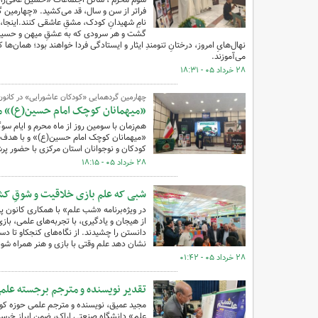
فراتر از سن و سال، قد می‌کشید. «چهارمین گر
نامِ شهیدانِ کودک، مشقِ عاشقی کنند.اینجا،
گشت و هر سرودی که به عشقِ میهن و حسین (ع)
نهال‌هایِ امروز، درختانِ تنومندِ ایثار و ایستادگی فردا خواهند بود؛ همان‌ها
می‌آموزند.
۲۸ خرداد ۰۵ - ۱۸:۳۱
چهارمین گردهمایی «کودکان عاشورایی» در کانو
«میهمانان کوچک امام حسین(ع)» می
هم‌زمان با سومین روز از ماه محرم و ایام 
«میهمانان کوچک امام حسین(ع)» و با هدف تر
کودکان و نوجوانان استان مرکزی با حضور پرش
۲۸ خرداد ۰۵ - ۱۸:۱۵
شبی که علم بازی خلاقیت و شوقِ کشف
در ویژه‌برنامه «شب علم» با همکاری کانون 
از هیجان و یادگیری، با تجربه‌های علمی، ب
دانستن را چشیدند. از نگاه‌های کنجکاو تا د
نشان دهد علم وقتی با بازی و هنر همراه شود
۲۸ خرداد ۰۵ - ۰۱:۴۲
تقدیر نویسنده و مترجم برجسته علم
مجید عمیق، نویسنده و مترجم علمی حوزه کود
علم» دانشگاه صنعتی اراک، ضمن ابراز خرسن