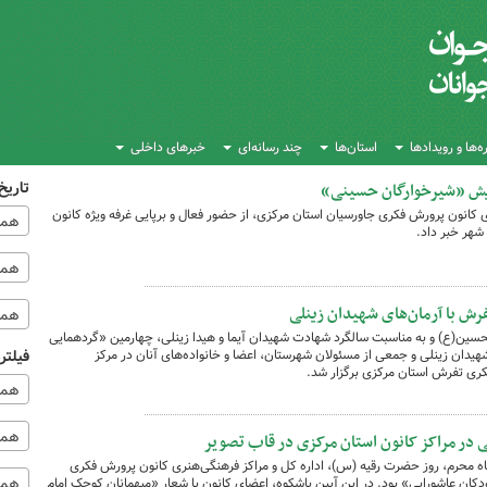
‌ها و رویدادها
استان‌ها
چند رسانه‌ای
خبرهای داخلی
تاریخ
مایش «شیرخوارگان حسینی»
 کانون پرورش فکری جاورسیان استان مرکزی، از حضور فعال و برپایی غرفه ویژه کانون
همه
هر خبر داد.
همه‌
رش با آرمان‌های شهیدان زینلی
همه
الحسین(ع) و به مناسبت سالگرد شهادت شهیدان آیما و هیدا زینلی، چهارمین «گردهمایی
یدان زینلی و جمعی از مسئولان شهرستان، اعضا و خانواده‌های آنان در مرکز
فیلتر
ری تفرش استان مرکزی برگزار شد.
همه
همه 
 در مراکز کانون استان مرکزی در قاب تصویر
ماه محرم، روز حضرت رقیه (س)، اداره کل و مراکز فرهنگی‌هنری کانون پرورش فکری
همه
کان عاشورایی» بود. در این آیین باشکوه، اعضای کانون با شعار «میهمانان کوچک امام