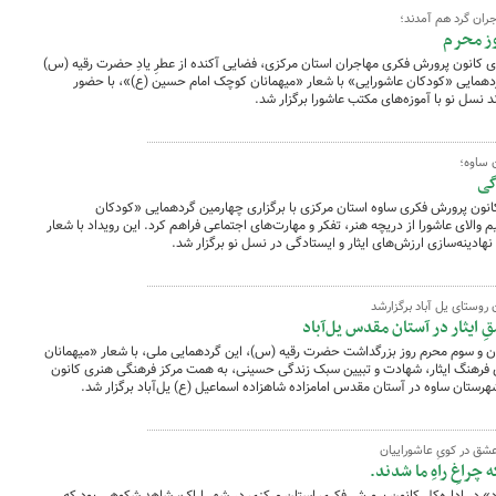
ران گرد هم آمدند؛
وز محرم
ری کانون پرورش فکری مهاجران استان مرکزی، فضایی آکنده از عطرِ یادِ حضرت رقیه (س)
ردهمایی «کودکان عاشورایی» با شعار «میهمانان کوچک امام حسین (ع)»، با حضور
د نسل نو با آموزه‌های مکتب عاشورا برگزار شد.
 ساوه؛
گی
کانون پرورش فکری ساوه استان مرکزی با برگزاری چهارمین گردهمایی «کودکان
والای عاشورا از دریچه هنر، تفکر و مهارت‌های اجتماعی فراهم کرد. این رویداد با شعار
ادینه‌سازی ارزش‌های ایثار و ایستادگی در نسل نو برگزار شد.
روستای یل آباد برگزارشد
ایثار در آستان مقدس یل‌آباد
دان و سوم محرم روز بزرگداشت حضرت رقیه (س)، این گردهمایی ملی، با شعار «میهمانان
 فرهنگ ایثار، شهادت و تبیین سبک زندگی حسینی، به همت مرکز فرهنگی هنری کانون
هرستان ساوه در آستان مقدس امامزاده شاهزاده اسماعیل (ع) یل‌آباد برگزار شد.
شق در کویِ عاشوراییان
ه چراغِ راهِ ما شدند.
» در اداره‌کل کانون پرورش فکری استان مرکزی در شهر اراک، شاهدِ شکوهی بود که