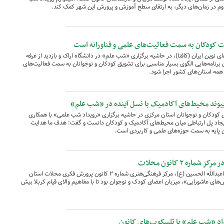
داوم در زمان‌های دیگر، به ارتقای سطح آموزش و پرورش این شهر کمک کند.
 کودکان به سمت فعالیت‌های علمی و فناورانه است
نوین ایران (کافنا)، در حاشیه برگزاری «شب علم» در دانشگاه اراک و بازدید از غرفه
رنامه‌هایی الگوی بسیار مناسبی برای تشویق کودکان و نوجوانان به سمت فعالیت‌های
ر همه استان‌های کشور اجرا شود.
پیوند محیط‌های آکادمیک با نسل آینده در «شب علم»
ودکان و نوجوانان استان مرکزی در حاشیه برگزاری «رویداد شب علمی» با همکاری
ایجاد پل ارتباطی میان محیط‌های آکادمیک و کودکان دانست و گفت: هدف ما هدایت
پایه به سمت حوزه‌های علمی و کاربردی است.
ره ۲ کانون محلات
هم‌زمان با فرارسیدن ایام سوگواری حضرت اباعبدالله الحسین (ع)، مرکز فرهنگی‌هنری شماره ۲ کانون پرورش فکری محلات استان
رس‌های عاشورایی»، میزبان اعضای کودک و نوجوان بود تا با مفاهیم والای قیام کربلا بیش
د «شب علم» با تلسکوپ‌های کانون