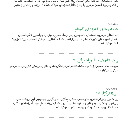
شعار «میهمانان کوچک امام حسین(ع)» هم‌زمان با سوم محرم، روز بزرگداشت حضرت
رقیه(س) در مرکز فرهنگی‌هنری کانون پرورش فکری زاویه استان مرکزی با یاد و خاطره شهدای کودک جنگ ۱۲ روزه و رمضان و رهبر
 خنداب؛
دید میثاق با شهدای گمنام
استان مرکزی، هم‌زمان با سومین روز از ماه محرم، میزبان چهارمین «گردهمایی
ا شعار «میهمانان کوچک امام حسین(ع)»، با هدف آشنایی عمیق‌تر اعضا با سیره اهل‌بیت
ادت برگزار شد.
در کانون رباط مراد برگزار شد
کوچک امام حسین(ع)» و با مشارکت مراکز فرهنگی‌هنری کانون پرورش فکری رباط مراد و
رکزی، برگزار شد.
 جاورسیان؛
ی» برگزار شد
ی کانون پرورش فکری جاورسیان استان مرکزی، با برگزاری چهارمین این رویداد ملی،
رشور کودکان، نوجوانان و خانواده‌های آنان با هدفِ پیوندِ نسلِ نو با آموزه‌های مکتب
 برگزار شد.