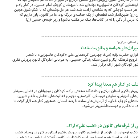
دهمایی کودکان عاشورایی» بهانه‌ای شد تا میهمانان کوچکِ امام حسین، در کنارِ یاد و
 هر دستِ کوچکی که به نشانه‌ی ارادت بلند شد، هر دل‌نوشته‌ای که با اشکِ شوق عجین
 طنین‌انداز شد، قطعه‌ای از یک حماسه‌ی بزرگ بود. ما در کانون، باور داریم که
 که درسِ آزادگی را نه در کتاب‌ها، بلکه در مکتبِ عاشورا و زیرِ خیمه‌ی حسین (ع)
ن استان مرکزی؛
راث‌دار حماسه و مقاومت شدند
سوگواری حضرت رقیه (س)، چهارمین گردهمایی ملی «کودکان عاشورایی» با شعار
ویج فرهنگ ایثار و تبیین سبک زندگی حسینی، به میزبانی اداره‌کل کانون پرورش فکری
ور کودکان شهر اراک برگزار شد.
 در کنار هم معنا پیدا کرد
پرورش فکری استان مرکزی و دانشگاه صنعتی اراک، کودکان و نوجوانان در فضایی سرشار
ازی‌های آموزشی، نمایش عروسکی، کاردستی، نجوم و فعالیت‌های تعاملی، طعم شیرین
ست‌های کوچکِ خلاق، از آزمایش‌های ساده تا رصد آسمان، همه‌چیز کنار هم قرار گرفت تا
، ماندگارتر و دوست‌داشتنی‌تر می‌شود.
ی از غرفه‌های کانون در «شب علم» اراک
ک و نوجوان، در بازدید از غرفه‌های کانون پرورش فکری استان مرکزی در رویداد «شب
دی از فضای ایجاد شده توسط مربیان و کارشناسان کانون گفت: امیدوارم رویداد شب