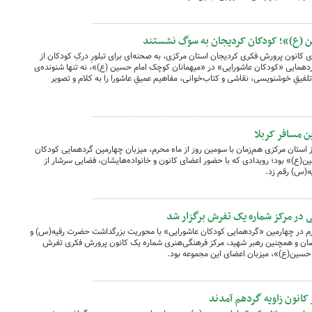
ن (ع)»؛ کودکان کردیجان به سوگ نشستند
ی کانون پرورش فکری کردیجان استان مرکزی، به صحنه‌ای برای تبلورِ درکِ کودکان از
گردهمایی «کودکان عاشورایی» در «میهمانان کوچک امام حسین (ع)»، نه تنها شنونده‌ی
با تلفیقِ خوشنویسی، نقاشی و کتاب‌خوانی، مفاهیم عمیقِ عاشورا را به کلام و تصویر
 مسافر کربلا
استان مرکزی هم‌زمان با سومین روز از ماه محرم، میزبان چهارمین گردهمایی کودکان
ن(ع)» بود؛ رویدادی که با حضور اعضای کانون و خانواده‌هایشان، فضایی سرشار از
ه(س) رقم زد.
 در مرکز شماره یک تفرش برگزار شد
محرم در چهارمین «گردهمایی کودکان عاشورایی» با محوریت بزرگداشت حضرت رقیه(س) و
کودکان شهید جنگ ۱۲ روزه و رمضان و همچنین رهبر شهید، مرکز فرهنگی‌هنری شماره یک کانون پرورش فکری تفرش
 حسین(ع)»، میزبان اعضای این مجموعه بود.
انون زاویه گردهم آمدند