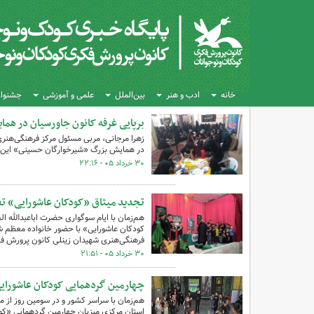
خانه
ادب و هنر
بین‌الملل
علمی و آموزشی
جشنواره
برپایی غرفه کانون جاورسیان در ه
زهرا مرجانی، مربی مسئول مرکز فرهنگی‌هنری
در همایش بزرگ «شیرخوارگان حسینی» این ش
۳۰ خرداد ۰۵ - ۲۲:۱۶
تجدید میثاق «کودکان عاشورایی» تف
هم‌زمان با ایام سوگواری حضرت اباعبدالله 
کودکان عاشورایی» با حضور خانواده معظم شه
فرهنگی‌هنری شهیدان زینلی کانون پرورش فک
۳۰ خرداد ۰۵ - ۲۱:۵۱
چهارمین گردهمایی کودکان عاشورایی
هم‌زمان با سراسر کشور و در سومین روز از 
استان مرکزی میزبان چهارمین گردهمایی «کود