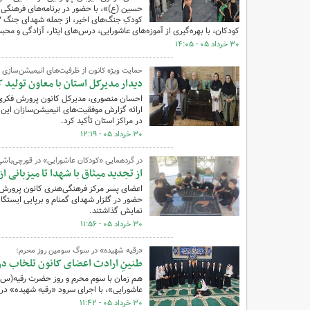
حسین (ع)»، با حضور در برنامه‌های فرهنگی 
کودکان، با بهره‌گیری از آموزه‌های عاشورایی، درس‌های ایثار، آزادگی و م
۳۰ خرداد ۰۵ - ۱۴:۰۵
حمایت ویژه کانون از ظرفیت‌های انیمیشن‌سازی 
دیدار مدیرکل استان با معاون تولید 
احسان منصوری، مدیرکل کانون پرورش فکری ا
ارائه گزارش موفقیت‌های انیمیشن‌سازان این
در مراکز استان تأکید کرد.
۳۰ خرداد ۰۵ - ۱۲:۱۹
در گردهمایی «کودکان عاشورایی» در قورچی‌باشی
از تجدید میثاق با شهدا تا میزبانی ا
اعضای پسر مرکز فرهنگی‌هنری کانون پرورش 
حضور در گلزار شهدای گمنام و برپایی ایستگا
نمایش گذاشتند.
۳۰ خرداد ۰۵ - ۱۱:۵۶
«رقیه شهیده» در سوگ سومین روز محرم؛
طنینِ ارادت اعضای کانون تلخاب در
هم زمان با سوم محرم و روز حضرت رقیه(س)
عاشورایی»، با اجرای سرود «رقیه شهیده» در
۳۰ خرداد ۰۵ - ۱۱:۴۲