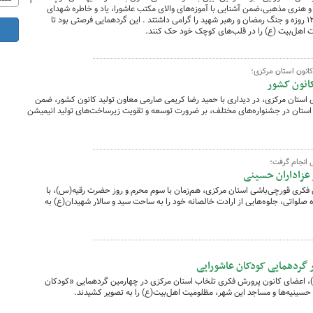
و هنری مذهبی،ضمن آشنایی با آموزه‌های والای مکتب عاشورا، یاد و خاطره شهدای
کودکِ جنگ‌های اخیر، از جمله شهدای جنگ ۱۲ روزه و جنگ رمضان و رهبر شهید را گرامی داشتند . این گردهمایی فرصتی بود تا
حبت اهل‌بیت (ع) را در قلب‌های کوچک خود حک کنند.
کانون استان مرکزی؛
کانون کشور
ستان مرکزی، در دیداری با حمید رضا کریمی صارمی معاون تولید کانون کشور، ضمن
 استان در جشنواره‌های مختلف، بر ضرورت توسعه و تقویت زیرساخت‌های تولید انیمیشن
 انجام گرفت؛
ز عزاداران حسینی
فکری قورچی‌باشی استان مرکزی، هم‌زمان با سوم محرم و روز حضرت رقیه(س)، با
ه صلواتی، جلوه‌هایی از ارادت خالصانه خود را به ساحت سید و سالار شهیدان(ع) به
 گردهمایی کودکان عاشورایی
، اعضای کانون پرورش فکری تلخاب استان مرکزی در چهارمین گردهمایی «کودکان
 حسینیه‌ها و مساجد این شهر، مظلومیت اهل‌بیت(ع) را به تصویر کشیدند.