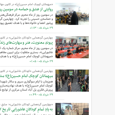
«میهمانان کوچک امام حسین(ع)» در کانون مهاج
روایتی از عشق و حماسه در سومین ر
در سومین روز از ماه محرم، مرکز فرهنگی‌هن
و حماسه‌ی حسینی را تجربه کرد. چهارمین گ
پرشور اعضا و خانواده‌ها و با هدف تعمیق پیون
۲۹ خرداد ۰۵ - ۰۱:۱۳
چهارمین گردهمایی «کودکان عاشورایی» در کانون
پیوندِ معنویت، هنر و مهارت‌های زند
در سومین روز از ماه محرم، مرکز شماره یک 
عاشورایی»، بستری متفاوت برای تبیین مفاهیم 
«میهمانان کوچک امام حسین(ع)» و با هدفِ نه
۲۹ خرداد ۰۵ - ۰۱:۰۵
چهارمین گردهمایی «کودکان عاشورایی» در کانون 
میهمانان کوچک امام حسین(ع)؛ مشقِ 
هم‌زمان با ایام سوگواری سرور و سالار شهی
کوچک امام حسین(ع)» با هدف نهادینه‌سازی
پرورش فکری یل آباد استان مرکزی از توابع ش
۲۹ خرداد ۰۵ - ۰۰:۴۹
«چهارمین گردهمایی کودکان عاشورایی»؛ مشقِ ع
به یادِ تمامِ کودکانِ عاشوراییِ تاریخ ک
سوم محرم ، سالن اجتماعات «حسین عافی‌راد