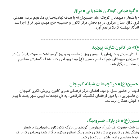
ر «گردهمایی کودکان عاشورایی» نراق
با شعار «میهمانان کوچک امام حسین(ع)» با هدف نهادینه‌سازی مفاهیم عزت، همدلی
کری نراق استان مرکزی در دو بخشِ مرکز کانون و حسینیه حاج مهدی شهر نراق اجرا شد
ندگار نهضت کربلا فراهم آورد.
» در کانون شازند پیچید
استان مرکزی، هم‌زمان با سومین روز از ماه محرم و روز گرامیداشت حضرت رقیه(س) در
 میزبان میهمانان کوچک امام حسین (ع) بود؛ رویدادی که با هدف گسترش مفاهیم
ن اسلامی برگزار شد.
حسین(ع)» در تجمعات شبانه کمیجان
فاوت از حضور نسل نو بود. اعضای مرکز فرهنگی هنری کانون پرورش فکری کمیجان
عاشورایی»، با عبور از فضای کلاسیک کارگاهی، به دلِ تجمعات آیینی شهر رفتند تا پیام
به گوش همگان برسانند.
حسین(ع)» در پارک خسروبیگ
رامیداشت حضرت رقیه(س)، چهارمین گردهمایی بزرگ «کودکان عاشورایی» با شعار
هنگی‌هنری کانون پرورش فکری خسروبیگ استان مرکزی برگزار شد؛ رویدادی که پارک
 با مفاهیم والای عاشورایی تبدیل کرد.