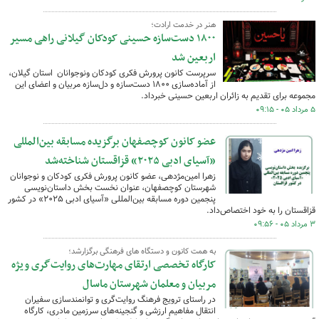
هنر در خدمت ارادت؛
۱۸۰۰ دست‌سازه حسینی کودکان گیلانی راهی مسیر
اربعین شد
سرپرست کانون پرورش فکری کودکان ونوجوانان استان گیلان،
از آماده‌سازی ۱۸۰۰ دست‌سازه و دل‌سازه مربیان و اعضای این
مجموعه برای تقدیم به زائران اربعین حسینی خبرداد.
۵ مرداد ۰۵ - ۰۹:۱۵
عضو کانون کوچصفهان برگزیده مسابقه بین‌المللی
«آسیای ادبی ۲۰۲۵» قزاقستان شناخته‌شد
زهرا امین‌مژدهی، عضو کانون پرورش فکری کودکان و نوجوانان
شهرستان کوچصفهان، عنوان نخست بخش داستان‌نویسی
پنجمین دوره مسابقه بین‌المللی «آسیای ادبی ۲۰۲۵» در کشور
قزاقستان را به خود اختصاص‌داد.
۳ مرداد ۰۵ - ۰۹:۵۶
به همت کانون و دستگاه های فرهنگی برگزارشد؛
کارگاه تخصصی ارتقای مهارت‌های روایت‌گری ویژه
مربیان و معلمان شهرستان ماسال
در راستای ترویج فرهنگ روایت‌گری و توانمندسازی سفیران
انتقال مفاهیم ارزشی و گنجینه‌های سرزمین مادری، کارگاه