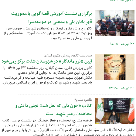
۲۳ تیر ۰۵ - ۱۵:۰۹
برگزاری نشست آموزشی قصه‌گویی با محوریت
قهرمانان ملی و مذهبی در صومعه‌سرا
کانون پرورش فکری کودکان و نوجوانان شهرستان صومعه‌سرا،
روز دوشنبه ۲۲ تیر ۱۴۰۵ میزبان نشست آموزشی «قصه‌گویی از
قهرمانان ملی و مذهبی» بود.
۲۲ تیر ۰۵ - ۱۵:۱۵
سرپرست کانون پرورش فکری گیلان:
آیین «نور ماندگار» در شهرستان شفت برگزارمی‌شود
کانون پرورش فکری استان گیلان، روز سه‌شنبه ۲۳ تیر ۱۴۰۵، با
برگزاری آیین «نور ماندگار»، به تجلیل از خانواده‌های
دانش‌آموزان شهید مدرسه «شجره طیبه میناب» و گرامی‌داشت
یاد رهبر شهید و شهدای کودک و نوجوان ایران اسلامی می‌پردازد.
۲۲ تیر ۰۵ - ۱۳:۳۰
طاهره مشایخ:
کتاب «خون دلی که لعل شد» تجلی دانش و
مجاهدت رهبر شهید است
طاهره مشایخ، نویسنده و فعال فرهنگی در نشست بررسی کتاب
«خون دلی که لعل شد» با تحلیل ابعاد زبان‌شناختی و تاریخی
خاطرات آیت‌الله‌ العظمی سیّد علی خامنه‌ای (قدس‌الله نفسه الزکیه)، این اثر را پلی برای عبور از
«حجاب‌معاصرت» و شناخت عمیق‌تر ابعاد شخصیتی رهبر شهید دانست.