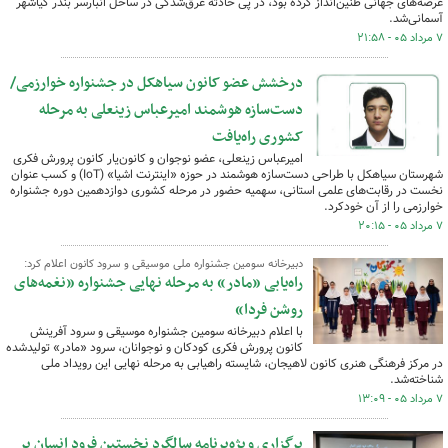
عرصه‌های جهانی طنین‌انداز کرده بود، در پی حادثه غرق‌شدگی در ساحل انبارسر بندر کیاشهر
آسمانی‌شد.
۷ مرداد ۰۵ - ۲۱:۵۸
درخشش عضو کانون سیاهکل در جشنواره خوارزمی/
دست‌سازه هوشمند امیرعباس زینعلی به مرحله
کشوری راه‌یافت
امیرعباس زینعلی، عضو نوجوان و کانون‌یار کانون پرورش فکری
شهرستان سیاهکل با طراحی دست‌سازه هوشمند در حوزه «اینترنت اشیا» (IoT) و کسب عنوان
نخست در رقابت‌های علمی استانی، سهمیه حضور در مرحله کشوری دوازدهمین دوره جشنواره
خوارزمی را از آن خودکرد.
۷ مرداد ۰۵ - ۲۰:۱۵
دبیرخانه سومین جشنواره ملی موسیقی و سرود کانون اعلام کرد:
راه‌یابی «مادر» به مرحله نهایی جشنواره «نغمه‌های
روشن فردا»
با اعلام دبیرخانه سومین جشنواره موسیقی و سرود آفرینش
کانون پرورش فکری کودکان و نوجوانان، سرود «مادر» تولیدشده
در مرکز فرهنگی هنری کانون لاهیجان، شایسته راهیابی به مرحله نهایی این رویداد ملی
شناخته‌شد.
۷ مرداد ۰۵ - ۱۳:۰۹
برگزاری ویژه‌برنامه سالگرد نخستین فرود انسان بر