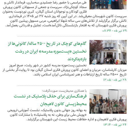
طی مراسمی با حضور رضا جمشیدی سه‌ساری، فرماندار تالش و
سجاد کوچکی‌نژاد، سرپرست و جمعی از مسوولان کانون پرورش
فکری کودکان و نوجوانان استان گیلان، کبری نوردوست به‌عنوان
سرپرست کانون شهرستان معرفی‌شد. در این آیین که روز شنبه ۲۷ تیر ۱۴۰۵ در فرمانداری
تالش برگزار برگزارشد از تلاش‌های سی ساله شهلا ابراهیمی، مربی مسوول پیشین کانون
پرورش فکری شهرستان که به افتخار بازنشستگی نائل‌آمده‌است، تجلیل و قدردانی بعمل‌آمد.
۲۹ تیر ۰۵ - ۰۸:۳۴
گام‌های کوچک در تاریخ ۲۵۰۰ ساله/ کانونی‌ها از
نخستین «پست‌موزه مدرسه» ایران در رشت
بازدیدکردند
نخستین پست‌موزه مدرسه کشور در شهر رشت، صبح امروز
میزبان کارشناسان، مربیان و اعضای کانون پرورش فکری استان گیلان بود تا روایت‌گر بخشی از
تاریخ ۲۵۰۰ ساله تاریخ ارتباطات و هنر تمبرشناسی ایران اسلامی باشد.
۲۸ تیر ۰۵ - ۱۲:۰۵
با همکاری محیط‌زیست صورت‌گرفت؛
فرهنگ‌سازی برای حذف پلاستیک در نشست
محیط‌زیستی کانون لاهیجان
به بهانه روز جهانی بدون پلاستیک، نشست آموزشی-ترویجی
«پویش ملی برای وطن، نه به پلاستیک» با مشارکت کانون
پرورش فکری لاهیجان و اداره حفاظت محیط زیست این شهرستان برگزارشد.
۲۴ تیر ۰۵ - ۱۳:۱۴