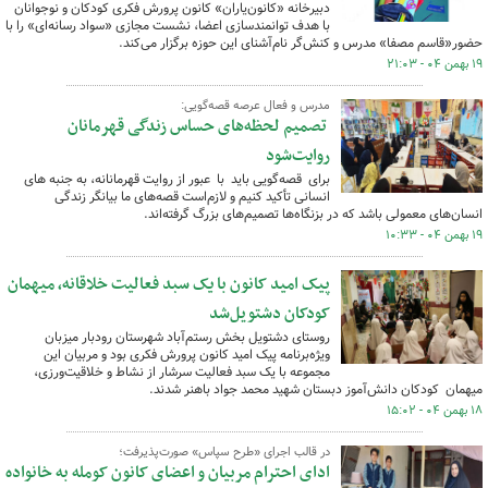
دبیرخانه «کانون‌یاران» کانون پرورش فکری کودکان و نوجوانان
با هدف توانمندسازی اعضا، نشست مجازی «سواد رسانه‌ای» را با
حضور«قاسم مصفا» مدرس و کنش‌گر نام‌آشنای این حوزه برگزار می‌کند.
۱۹ بهمن ۰۴ - ۲۱:۰۳
مدرس و فعال عرصه قصه‌گویی:
تصمیم لحظه‌های حساس زندگی قهرمانان
روایت‌شود
برای قصه‌گویی باید با عبور از روایت قهرمانانه، به جنبه های
انسانی تأکید کنیم و لازم‌است قصه‌های ما بیانگر زندگی
انسان‌های معمولی باشد که در بزنگاه‌ها تصمیم‌های بزرگ گرفته‌اند.
۱۹ بهمن ۰۴ - ۱۰:۳۳
پیک امید کانون با یک سبد فعالیت‌ خلاقانه، میهمان
کودکان دشتویل‌شد
روستای دشتویل بخش رستم‌آباد شهرستان رودبار میزبان
ویژه‌برنامه پیک امید کانون پرورش فکری بود و مربیان این
مجموعه با یک سبد فعالیت‌ سرشار از نشاط و خلاقیت‌ورزی،
میهمان کودکان دانش‌آموز دبستان شهید محمد جواد باهنر شدند.
۱۸ بهمن ۰۴ - ۱۵:۰۲
در قالب اجرای «طرح سپاس» صورت‌پذیرفت؛
ادای احترام مربیان و اعضای کانون کومله به خانواده