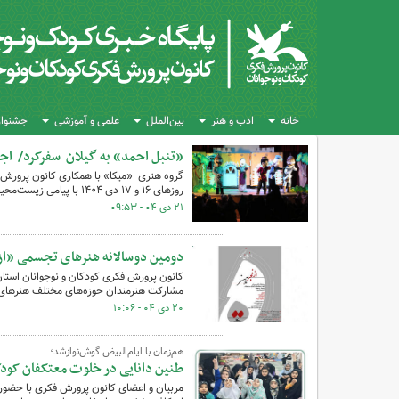
خانه
ادب و هنر
بین‌الملل
علمی و آموزشی
جشنواره
«تنبل احمد» به گیلان سفرکرد/ اج
گروه هنری «میکا» با همکاری کانون پرورش 
روزهای ۱۶ و ۱۷ دی ۱۴۰۴ با پیامی زیست‌محیطی در شهر رشت به روی صحنه برد.
۲۱ دی ۰۴ - ۰۹:۵۳
دومین دوسالانه‌ هنرهای تجسمی «از 
کانون پرورش فکری کودکان و نوجوانان استان گ
مشارکت هنرمندان حوزه‌های مختلف هنرهای 
۲۰ دی ۰۴ - ۱۰:۰۶
هم‌زمان با ایام‌البیض گوش‌نوازشد؛
طنین دانایی در خلوت معتکفان کودک 
مربیان و اعضای کانون پرورش فکری با حضور 