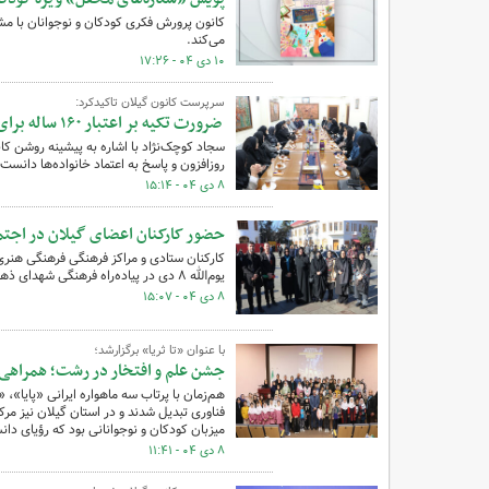
کانون پرورش فکری کودکان و نوجوانان با مشا
می‌کند.
۱۰ دی ۰۴ - ۱۷:۲۶
سرپرست کانون گیلان تاکیدکرد:
ضرورت تکیه بر اعتبار ۱۶۰ ساله برای پویایی فرهنگی و آموزشی در استان
سجاد کوچک‌نژاد با اشاره به پیشینه روشن کا
روزافزون و پاسخ به اعتماد خانواده‌ها دانست.
۸ دی ۰۴ - ۱۵:۱۴
حضور کارکنان اعضای گیلان در اجتماع 
کارکنان ستادی و مراکز فرهنگی فرهنگی هنری
یوم‌الله ۸ دی در پیاده‌راه فرهنگی شهدای ذهاب‌رشت، ولایت‌مداری و شور و شعور انقلابی خود را به‌نمایش‌گذاشتند
۸ دی ۰۴ - ۱۵:۰۷
با عنوان «تا ثریا» برگزارشد؛
جشن علم و افتخار در رشت؛ همراهی کود
هم‌زمان با پرتاب سه ماهواره ایرانی «پایا»،
فناوری تبدیل شدند و در استان گیلان نیز مرک
میزبان کودکان و نوجوانانی بود که رؤیای د
۸ دی ۰۴ - ۱۱:۴۱