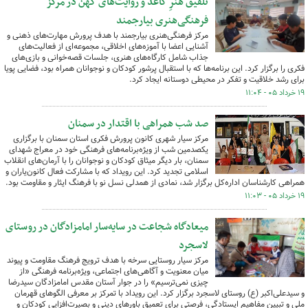
تلفیق هنرِ کاغذ و روایت‌های کهن در مرکز
فرهنگی‌هنری بیارجمند
مرکز فرهنگی‌هنری بیارجمند با هدف پرورش مهارت‌های ذهنی و
آشنایی اعضا با آموزه‌های اخلاقی، مجموعه‌ای از فعالیت‌های
جذاب شامل کارگاه‌های هنری، جلسات قصه‌خوانی و بازی‌های
فکری را برگزار کرد. این برنامه‌ها که با استقبال پرشور کودکان و نوجوانان همراه بود، فضایی پویا
برای رشد خلاقیت و تفکر در محیطی دوستانه ایجاد کرد.
۱۹ خرداد ۰۵ - ۱۱:۰۴
صد شب همراهی با اقتدار در سمنان
مرکز سیار شهری کانون پرورش فکری استان سمنان با برگزاری
یکصدمین شب از ویژه‌برنامه‌های فرهنگی خود در معراج شهدای
سمنان، بار دیگر میثاق کودکان و نوجوانان را با آرمان‌های انقلاب
اسلامی تجدید کرد. این رویداد که با مشارکت فعال کانون‌یاران و
همراهی کارشناسان اداره‌کل برگزار شد، نمادی از همدلی نسل نو با فرهنگ ایثار و مقاومت بود.
۱۹ خرداد ۰۵ - ۱۱:۰۳
میعادگاه شجاعت در سایه‌سار امامزادگان در روستای
لاسجرد
مرکز سیار روستایی سرخه با هدف ترویج فرهنگ مقاومت و پیوند
میان معنویت و آگاهی‌های اجتماعی، ویژه‌برنامه فرهنگی «از
چیزی نمی‌ترسیم» را در جوار آستان مقدس امامزادگان سیدرضا
و سیدعلی‌اکبر (ع) روستای لاسجرد برگزار کرد. این رویداد با تمرکز بر معرفی الگوهای قهرمان
ملی و تبیین مفاهیم ایستادگی، فرصتی برای تعمیق باورهای دینی و بصیرت‌افزایی کودکان و