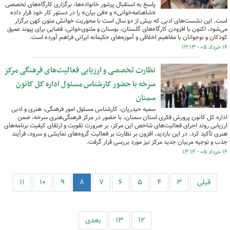
پاسخ به استقبال پرشور خانواده‌ها، برگزاری کارگاه‌های تخصصی
«شاهنامه‌خوانی» و «فن بیان» را در دستور کار خود قرار داده
است. این نشست‌های ادبی که بیش از دو سال است با محوریت خوانش متون کهن برگزار
می‌شود، اکنون با افزودن کارگاه‌های گلستان، بوستان و مثنوی‌خوانی، فضایی برای پیوند عمیق
کودکان و نوجوانان با مفاهیم اخلاقی و آموزه‌های حکیمانه ایرانی فراهم آورده است.
۱۶ خرداد ۰۵ - ۱۳:۱۳
نظارت تخصصی و ارزیابی فعالیت‌های فرهنگی مرکز
سرخه با حضور کارشناس مسئول اداره کل کانون
سمنان
سمیه حیدریان، کارشناس مسئول امور فرهنگی، هنری و ادبی
اداره کل کانون پرورش فکری استان سمنان، با حضور در مرکز فرهنگی‌هنری سرخه، ضمن
ارزیابی روند اجرای فعالیت‌های شاخص این مرکز، بر ضرورت تقویت و ارتقای کیفیت برنامه‌های
هنری تأکید کرد. در این بازدید، افزون بر نظارت بر فعالیت گروه‌های نمایشی و سرود، فرآیند
جذب و توجیه مربیان جدید مرکز نیز مورد بررسی قرار گرفت.
۱۶ خرداد ۰۵ - ۱۳:۱۲
قبلی
۳
۴
۵
۶
۷
۸
۹
۱۰
۱۱
۱۲
۱۳
بعدی