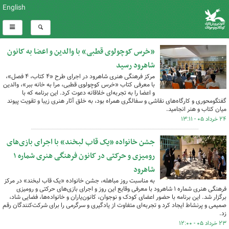
English
«خرس کوچولوی قطبی» با والدین و اعضا به کانون
شاهرود رسید
مرکز فرهنگی هنری شاهرود در اجرای طرح «۴ کتاب، ۴ فصل»،
با معرفی کتاب «خرس کوچولوی قطبی، مرا به خانه ببر»، والدین
و اعضا را به تجربه‌ای خلاقانه دعوت کرد. این برنامه که با
گفتگومحوری و کارگاه‌های نقاشی و سفالگری همراه بود، به خلق آثار هنری زیبا و تقویت پیوند
میان کتاب و هنر انجامید.
۲۴ خرداد ۰۵ - ۱۳:۱۱
جشن خانواده «یک قاب لبخند» با اجرای بازی‌های
رومیزی و حرکتی در کانون فرهنگی هنری شماره ۱
شاهرود
به مناسبت روز مباهله، جشن خانواده «یک قاب لبخند» در مرکز
فرهنگی هنری شماره ۱ شاهرود با معرفی وقایع این روز و اجرای بازی‌های حرکتی و رومیزی
برگزار شد. این برنامه با حضور اعضای کودک و نوجوان، کانون‌یاران و خانواده‌ها، فضایی شاد،
صمیمی و پرنشاط ایجاد کرد و تجربه‌ای متفاوت از یادگیری و سرگرمی را برای شرکت‌کنندگان رقم
زد.
۲۳ خرداد ۰۵ - ۱۲:۰۰