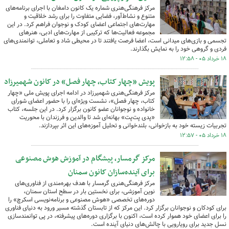
مرکز فرهنگی‌هنری شماره یک کانون دامغان با اجرای برنامه‌های
متنوع و نشاط‌آور، فضایی متفاوت را برای رشد خلاقیت و
مهارت‌های اجتماعی اعضای کودک و نوجوان فراهم کرد. در این
مجموعه فعالیت‌ها که ترکیبی از مهارت‌های ادبی، هنرهای
تجسمی و بازی‌های میدانی است، اعضا فرصت یافتند تا در محیطی شاد و تعاملی، توانمندی‌های
فردی و گروهی خود را به نمایش بگذارند.
۱۸ خرداد ۰۵ - ۱۲:۵۸
پویش «چهار کتاب، چهار فصل» در کانون شهمیرزاد
مرکز فرهنگی‌هنری شهمیرزاد در ادامه اجرای پویش ملی «چهار
کتاب، چهار فصل»، نشست ویژه‌ای را با حضور اعضای شورای
خانواده و نوجوانان عضو کانون برگزار کرد. در این جلسه، کتاب
«پدی پت‌پت» بهانه‌ای شد تا والدین و فرزندان با محوریت
تجربیات زیسته خود به بازخوانی، بلندخوانی و تحلیل آموزه‌های این اثر بپردازند.
۱۸ خرداد ۰۵ - ۱۲:۵۷
مرکز گرمسار، پیشگام در آموزش هوش مصنوعی
برای آینده‌سازان کانون سمنان
مرکز فرهنگی‌هنری گرمسار با هدف بهره‌مندی از فناوری‌های
نوین آموزشی، برای نخستین بار در سطح استان سمنان،
دوره‌های تخصصی «هوش مصنوعی و برنامه‌نویسی اسکرچ» را
برای کودکان و نوجوانان برگزار کرد. این مرکز که از تابستان گذشته مسیر ورود به دنیای فناوری
را برای اعضای خود هموار کرده است، اکنون با برگزاری دوره‌های پیشرفته، در پی توانمندسازی
نسل جدید برای رویارویی با چالش‌های دنیای آینده است.