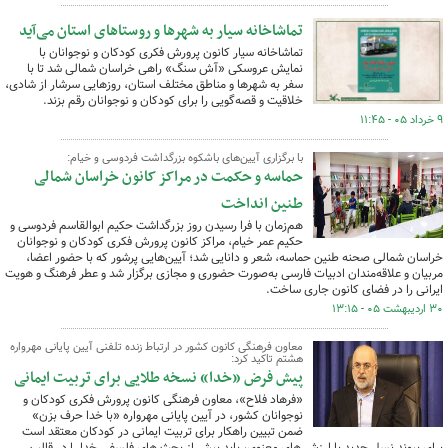
تماشاخانه سیار به شهرها و روستاهای استان می‌آید
تماشاخانه سیار کانون پرورش فکری کودکان و نوجوانان با
نمایش عروسکی «آش سنگ» راهی خراسان شمالی شد تا با
سفر به شهرها و مناطق مختلف استان، روزهایی سرشار از شادی،
خلاقیت و قصه‌گویی را برای کودکان و نوجوانان رقم بزند.
۹ خرداد ۰۵ - ۱۱:۴۵
با برگزاری آیین‌های باشکوه بزرگداشت فردوسی و خیام:
حماسه و حکمت در مراکز کانون خراسان شمالی
طنین انداخت
هم‌زمان با فرا رسیدن روز بزرگداشت حکیم ابوالقاسم فردوسی و
حکیم عمر خیام، مراکز کانون پرورش فکری کودکان و نوجوانان
خراسان شمالی صحنه طنین حماسه، شعر و دانایی شد؛ آیین‌هایی پرشور که با حضور اعضا،
مربیان و علاقه‌مندان ادبیات فارسی به‌صورت حضوری و مجازی برگزار شد و عطر فرهنگ و هویت
ایرانی را در فضای کانون جاری ساخت.
۳۰ اردیبهشت ۰۵ - ۱۳:۱۵
معاون فرهنگی کانون کشور در ارتباط زنده تلفنی آیین پایانی مهرواره
هشتم تاکید کرد:
پیش فرض «خدا» نسخه طلایی برای تربیت ایمانی
«فرهاد فلاح»، معاون فرهنگی کانون پرورش فکری کودکان و
نوجوانان کشور، در آیین پایانی مهرواره «با خدا حرف بزن»
ضمن تبیین راهکار برای تربیت ایمانی در کودکان معتقد است
برای پیوند نسل جدید با ارزش های معنوی، باید پیش از بحث های فلسفی خدا را در قالب