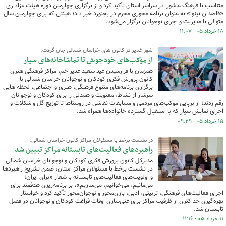
متناسب با فرهنگ عاشورا در سراسر استان تأکید کرد و از برگزاری چهارمین دوره هیئت عزاداری
«قاصدان نینوا» به عنوان برنامه محوری محرم در بجنورد خبر داد؛ هیئتی که برای چهارمین سال
متوالی با مدیریت و اجرای نوجوانان برگزار می‌شود.
۱۸ خرداد ۰۵ - ۱۱:۰۷
شور غدیر در کانون های خراسان شمالی جان گرفت؛
از موکب‌های خودجوش تا تماشاخانه‌های سیار
همزمان با فرارسیدن عید سعید غدیر خم، مراکز فرهنگی هنری
کانون پرورش فکری کودکان و نوجوانان خراسان شمالی با
برگزاری برنامه‌های متنوع فرهنگی، هنری و اجتماعی، لحظه هایی
سرشار از نشاط، معنویت و همدلی را برای کودکان و نوجوانان
رقم زدند؛ از برپایی موکب‌های مردمی و مسابقات نقاشی در روستاها تا توزیع گل و شکلات و
اجرای نمایش سیار که با استقبال گسترده خانواده‌ها همراه شد.
۱۵ خرداد ۰۵ - ۰۹:۲۹
در نشست برخط با مسئولان مراکز کانون خراسان شمالی؛
راهبردهای فعالیت‌های تابستانه مراکز تبیین شد
مدیرکل کانون پرورش فکری کودکان و نوجوانان خراسان شمالی
در نشست برخط با مسئولان مراکز استان، ضمن تشریح راهبردها
و اولویت‌های فعالیت‌های تابستانه با شعار «برای ایران؛
می‌مانیم، می‌خوانیم، می‌سازیم»، بر برنامه‌ریزی هدفمند برای
اجرای فعالیت‌های فرهنگی، تربیتی، ادبی، بازی‌محور و نوجوان‌محور تأکید کرد و خواستار
بهره‌گیری حداکثری از ظرفیت مراکز برای غنی‌سازی اوقات فراغت کودکان و نوجوانان در فصل
تابستان شد.
۱۱ خرداد ۰۵ - ۱۱:۱۶