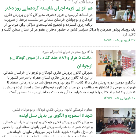
برخط تأکید کرد:
هم افزایی لازمه اجرای شایسته گردهمایی روز دختر
در آستانه فرارسیدن «روز دختر»، مدیر کل کانون پرورش فکری
کودکان و نوجوانان خراسان شمالی در نشست برخط از ضرورت
برنامه‌ریزی گسترده و تجمیع فعالیت‌های مراکز، برای میزبانی از
یک رویداد پرشور همزمان با مراکز سراسر کشور با حضور دختران عضو مراکز استان سخن گفت و
تاکید کرد.
۲۷ فروردین ۰۵ - ۱۰:۵۶
با ۱۴ روز سفر در دنیای کتاب رقم خورد:
امانت ۵ هزار و ۸۸۴ جلد کتاب از سوی کودکان و
نوجوانان
مدیرکل کانون پرورش فکری کودکان و نوجوانان خراسان شمالی
از این که کانون پرورش فکری استان همراه با سراسر کشور با
برگزاری دومین دوره پویش ملی «۱۴ کتاب، ۱۴ روز بهاری»، موفق شد در بازه زمانی اسفند تا
فروردین، موجی از اشتیاق به مطالعه را در میان کودکان و نوجوانان استان ایجاد کرده و بیش از
۵ هزار و ۸۸۴ جلد کتاب را با توجه به شرایط جنگی به دست مخاطبان برساند، سخن گفت.
۲۰ فروردین ۰۵ - ۱۴:۵۷
معاون فرهنگی کانون پرورش فکری کودکان و نوجوانان کشور:
شهدا؛ اسطوره و الگوی بی بدیل نسل آینده
مدیرکل کانون پرورش فکری کودکان و نوجوانان خراسان شمالی
و هیئت همراه، به همراه مدیرکل امور بانوان استانداری، با حضور
در منزل خانواده شهید ناخدا دوم امیربهادر مایوان، فرماندهی
تیپ ۱۳۰ شهید دلیریان و ارشد نظامی آجا در خراسان شمالی، که