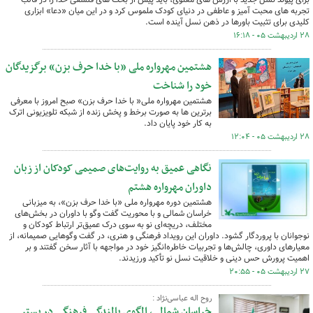
تجربه های محبت آمیز و عاطفی در دنیای کودک ملموس کرد و در این میان «دعا» ابزاری
کلیدی برای تثبیت باورها در ذهن نسل آینده است.
۲۸ اردیبهشت ۰۵ - ۱۶:۱۸
هشتمین مهرواره ملی «با خدا حرف بزن» برگزیدگان
خود را شناخت
هشتمین مهرواره ملی« با خدا حرف بزن» صبح امروز با معرفی
برترین ها به صورت برخط و پخش زنده از شبکه تلویزیونی اترک
به کار خود پایان داد.
۲۸ اردیبهشت ۰۵ - ۱۲:۰۴
نگاهی عمیق به روایت‌های صمیمی کودکان از زبان
داوران مهرواره هشتم
هشتمین دوره مهرواره ملی «با خدا حرف بزن»، به میزبانی
خراسان شمالی و با محوریت گفت وگو با داوران در بخش‌های
مختلف، دریچه‌ای نو به سوی درک عمیق‌تر ارتباط کودکان و
نوجوانان با پروردگار گشود. داوران این رویداد فرهنگی و هنری، در گفت وگوهایی صمیمانه، از
معیارهای داوری، چالش‌ها و تجربیات خاطره‌انگیز خود در مواجهه با آثار سخن گفتند و بر
اهمیت پرورش حس دینی و خلاقیت نسل نو تأکید ورزیدند.
۲۷ اردیبهشت ۰۵ - ۲۰:۵۵
روح اله عباسی‌نژاد :
خراسان شمالی، الگوی بالندگی فرهنگی در بستر