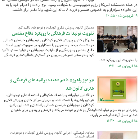
در حمله ددمنشانه آمریکا و رژیم صهیونیستی به شهادت رسید، اوج ارادت و احترام خود را به
این خانواده سرافراز و به خصوص همسر و فرزند ۸ ساله این شهید والا مقام ابراز داشتند.
۱۹ فروردین ۰۵ - ۱۲:۵۵
مدیرکل کانون پرورش فکری کودکان و نوجوانان تاکید کرد:
تقویت تولیدات فرهنگی با رویکرد دفاع مقدس
مدیرکل کانون پرورش فکری کودکان و نوجوانان خراسان شمالی
در نشست برخط و حضوری با همکاران، بر ضرورت تبیین ابعاد
دفاع مقدس و بهره‌گیری از ظرفیت نوجوانان در تولید محتوا تأکید
کرد و خواستار همراهی مربیان در گسترش فعالیت‌های فرهنگی
با محوریت این رویکرد شد.
۱۵ فروردین ۰۵ - ۱۳:۱۱
«رادیو راهرو» طعم دهنده برنامه های فرهنگی و
هنری کانون شد
در اقدامی نوآورانه و با هدف شکوفایی استعدادهای نوجوانان،
«رادیو راهرو» با همت اعضا و مربیان مراکز کانون پرورش فکری
کودکان و نوجوانان خراسان شمالی راه‌اندازی شد. این رادیو،
پنجره‌ای نو به سوی تولیدات فرهنگی و هنری عرضه می‌کند و فرصتی بی‌بدیل برای شنیدن
صدای نسل آینده فراهم می‌آورد.
۱۵ فروردین ۰۵ - ۱۱:۴۲
معاون فرهنگی، اجرایی کانون پرورش فکری کودکان و نوجوانان
استان خبرداد: