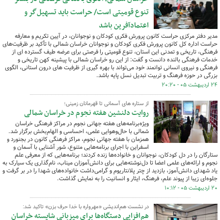
تنوع قومیتی است/ حراست باید تسهیل‌گر و
اعتمادآفرین باشد
مدیر دفتر مرکزی حراست کانون پرورش فکری کودکان و نوجوانان، در آیین تکریم و معارفه
حراست اداره کل کانون پرورش فکری کودکان و نوجوانان خراسان شمالی با تأکید بر ظرفیت‌های
فرهنگی، تاریخی و تمدنی این استان، تنوع قومیتی را فرصتی برای عرضه طیف گسترده ای از
خدمات فرهنگی بالنده دانست و گفت: از این رو خراسان شمالی با پیشینه کهن تاریخی و
فرهنگی و نیروی انسانی توانمند خود می‌تواند با بهره گیری از ظرفیت های درون استانی، الگوی
بزرگی در حوزه فرهنگ و تربیت تبدیل نسل پایه باشد.
۲۴ اردیبهشت ۰۵ - ۲۰:۲۰
از ستاره های آسمانی تا قهرمانان زمینی؛
روایت دلنشین هفته نجوم در خراسان شمالی
ویژه‌برنامه‌های هفته جهانی نجوم در مراکز فرهنگی خراسان
شمالی با حال‌وهوایی علمی، احساسی و الهام‌بخش برگزار شد.
همزمان با هفته جهانی نجوم، مراکز فرهنگی کانون در بجنورد و
اسفراین با اجرای برنامه‌هایی متنوع، شور آشنایی با آسمان و
ستارگان را در دل کودکان، نوجوانان و خانواده‌ها زنده کردند؛ برنامه‌هایی که از معرفی علم
نجوم و ارائه‌های علمی اعضا تا دل‌نوشته‌هایی برای دانش‌آموزان میناب، نام‌گذاری یک سیارک به
یاد شهدای دانش‌آموز، بازدید از چتر پلانتاریوم و گرامی‌داشت خانواده‌های شهدا را در بر گرفت و
جلوه‌ای زیبا از پیوند علم، فرهنگ، ایثار و انسانیت را به نمایش گذاشت.
۲۰ اردیبهشت ۰۵ - ۱۰:۱۲
در نشست هم‌اندیشی «مهرواره با خدا حرف بزن» تاکید شد:
هم‌افزایی دستگاه‌ها برای میزبانی شایسته خراسان