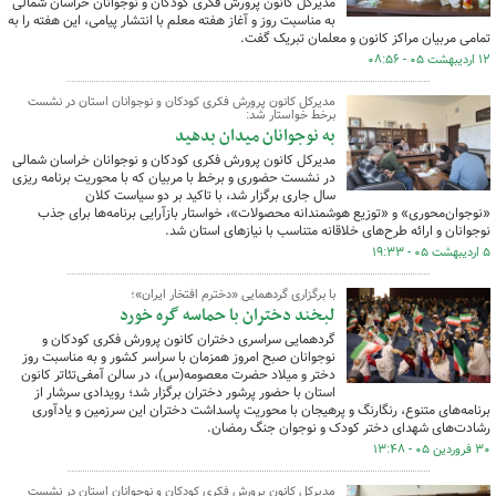
مدیرکل کانون پرورش فکری کودکان و نوجوانان خراسان شمالی
به مناسبت روز و آغاز هفته معلم با انتشار پیامی، این هفته را به
تمامی مربیان مراکز کانون و معلمان تبریک گفت.
۱۲ اردیبهشت ۰۵ - ۰۸:۵۶
مدیرکل کانون پرورش فکری کودکان و نوجوانان استان در نشست
برخط خواستار شد:
به نوجوانان میدان بدهید
مدیرکل کانون پرورش فکری کودکان و نوجوانان خراسان شمالی
در نشست حضوری و برخط با مربیان که با محوریت برنامه ریزی
سال جاری برگزار شد، با تاکید بر دو سیاست کلان
«نوجوان‌محوری» و «توزیع هوشمندانه محصولات»، خواستار بازآرایی برنامه‌ها برای جذب
نوجوانان و ارائه طرح‌های خلاقانه متناسب با نیازهای استان شد.
۵ اردیبهشت ۰۵ - ۱۹:۳۳
با برگزاری گردهمایی «دخترم افتخار ایران»؛
لبخند دختران با حماسه گره خورد
گردهمایی سراسری دختران کانون پرورش فکری کودکان و
نوجوانان صبح امروز همزمان با سراسر کشور و به مناسبت روز
دختر و میلاد حضرت معصومه(س)، در سالن آمفی‌تئاتر کانون
استان با حضور پرشور دختران برگزار شد؛ رویدادی سرشار از
برنامه‌های متنوع، رنگارنگ و پرهیجان با محوریت پاسداشت دختران این سرزمین و یادآوری
رشادت‌های شهدای دختر کودک و نوجوان جنگ رمضان.
۳۰ فروردین ۰۵ - ۱۳:۴۸
مدیرکل کانون پرورش فکری کودکان و نوجوانان استان در نشست