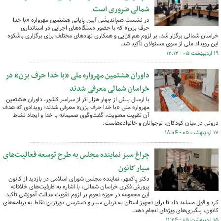
شمالی ضروری است
در نشست هم‌اندیشی آیین پایانی هشتمین مهرواره «با خدا
حرف بزن» که با حضور دستگاه‌های اجرایی در استانداری
خراسان شمالی برگزار شد، بر لزوم هم‌افزایی و همکاری نهادهای مختلف برای برگزاری باشکوه
این رویداد ملی از سوی مسئولان تأکید شد.
۱۹ اردیبهشت ۰۵ - ۱۲:۱۲
داوران هشتمین مهرواره ملی «با خدا حرف بزن» در
خراسان شمالی معرفی شدند
با ارسال بیش از چهار هزار اثر از سراسر کشور، داوران هشتمین
مهرواره ملی «با خدا حرف بزن» معرفی شدند؛ رویدادی که هدف
آن تقویت معنویت، گفت‌وگوی صمیمانه با خدا و ایجاد نشاط
درونی در میان کودکان، نوجوانان و خانواده‌هاست.
۱۷ اردیبهشت ۰۵ - ۱۸:۰۴
چراغ سبز نماینده مجلس به طرح توسعه فعالیت‌های
سیار کانون
دکتر پاکمهر، نماینده مجلس شورای اسلامی در بازدید از کانون
پرورش فکری خراسان شمالی، با اشاره به ظرفیت‌های خلاقانه
این مجموعه در حوزه نجوم بر لزوم تقویت عدالت آموزشی تأکید
کرد و قول مساعد داد تا برای تجهیز استان به تریلی سیار و دسترسی دورترین نقاط به برنامه‌های
کانون، پیگیری‌های ویژه‌ای انجام دهد.
۱۵ اردیبهشت ۰۵ - ۱۱:۲۴