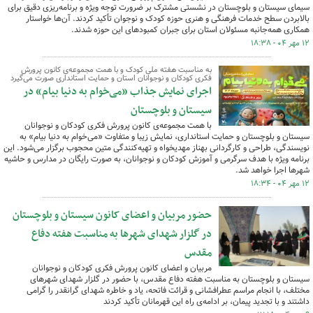
سیمای سیستان و بلوچستان در نشستی مشترک بر ضرورت توجه ویژه و برنامه‌ریزی دقیق برای
بالابردن سطح خدمات فرهنگی و هنری حوزه کودک و نوجوان تأکید کردند. آن‌ها خواستار
همکاری همه‌جانبه مسئولان استان برای جبران کمبودهای این حوزه شدند.
۱۲ مهر ۰۴ - ۱۸:۳۸
به مناسبت هفته ملی کودک و با همت مجموعه‌ی کانون پرورش
فکری کودکان و نوجوانان استان و حمایت استانداری صورت می‌گیرد
اجرای نمایش جذاب «می‌خوام به دنیا بیام» در
سیستان و بلوچستان
با همت مجموعه‌ی کانون پرورش فکری کودکان و نوجوانان
سیستان و بلوچستان و حمایت استانداری، نمایش زیبا و متفاوت «می‌خوام به دنیا بیام» به
نویسندگی، طراحی و کارگردانی بهناز مهدیخواه و تهیه‌کنندگی متین محجوب برگزار می‌شود. این
برنامه ویژه با هدف سرگرمی و آموزش کودکان و نوجوانان، به صورت رایگان در مدارس و حاشیه
شهرها اجرا خواهد شد.
۱۲ مهر ۰۴ - ۱۸:۳۴
حضور مربیان و اعضای کانون سیستان و بلوچستان
در گلزار شهدای شهرها به مناسبت هفته دفاع
مقدس
مربیان و اعضای کانون پرورش فکری کودکان و نوجوانان
سیستان و بلوچستان به مناسبت هفته دفاع مقدس، با حضور در گلزار شهدای شهرهای
مختلف، با انجام مراسم عطرافشانی و قرائت فاتحه، یاد و خاطره شهدای گرانقدر را گرامی
داشتند و با تجدید پیمان، بر ادامه‌ی راه این قهرمانان تأکید کردند