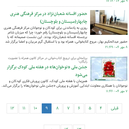
۹ مهر ۰۴ - ۱۷:۱۸
حضور افسانه شعبان‌نژاد در مرکز فرهنگی هنری
چابهار(سیستان و بلوچستان)
روزی به یادماندنی برای کودکان و نوجوانان مرکز فرهنگی هنری
چابهار(سیستان و بلوچستان) رقم خورد؛ چرا که میزبان شاعر
برجسته افسانه شعبان‌نژاد بودند. این نشست صمیمانه که با
حضور عبدالحکیم بهار، مروج کتابخوانی، همراه بود و با استقبال گرم مربیان و اعضا برگزار شد
۸ مهر ۰۴ - ۲۱:۴۹
برنامه‌ای برای ترویج کتاب‌خوانی در مراکز کانون همراه با عضویت
رایگان؛
جشن ملی «نوخوان‌ها» در هفته ملی کودک برگزار
می‌شود
هم‌زمان با هفته ملی کودک، کانون پرورش فکری کودکان و
نوجوانان با همکاری معاونت ابتدایی آموزش و پرورش «جشن ملی نوخوان‌ها» را برگزار می‌کند.
۷ مهر ۰۴ - ۱۱:۴۶
قبلی
۴
۵
۶
۷
۸
۹
۱۰
۱۱
۱۲