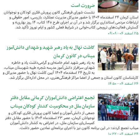
ضرورت است
نشست شورای فرهنگی کانون پرورش فکری کودکان و نوجوانان
استان کرمان ۲۴ اسفندماه ۱۴۰۴ با حضور مدیرکل مدیریت عملکرد، بازرسی، امور حقوقی و
ارتباطات مردمی استانداری برگزار شد و در آن بر اجرای طرح «۱۴ کتاب، ۱۴ روز بهاری» و
گسترش فعالیت‌های ترویجی کتاب‌خوانی در شرایط فعلی کشور و ایام نوروز تأکید شد.
۲۵ اسفند ۰۴ - ۰۹:۰۸
کاشت نهال به یاد رهبر شهید و شهدای دانش‌آموز
میناب در کانون کرمان
به یاد رهبر شهید امام خامنه‌ای و گرامی‌داشت یاد و خاطره
شهدای سرافراز دانش‌آموز مدرسه شجره طیبه شهرستان میناب،
به تاریخ ۲۴ اسفندماه ۱۴۰۴ آیین کاشت نهال با حضور مدیرکل و
کارشناسان کانون استان و جمعی از اعضا مراکز فرهنگی‌هنری، در محل اداره‌کل برگزار شد.
۲۴ اسفند ۰۴ - ۱۴:۵۰
تجمع اعتراضی دانش‌آموزان کرمانی مقابل دفتر
سازمان ملل در محکومیت کشتار کودکان میناب
جمعی از دانش‌آموزان و اعضا کانون پرورش فکری کودکان و
نوجوانان کرمان، عصر ۲۳ اسفندماه ۱۴۰۴ با حضور مقابل دفتر
کمیساریای سازمان ملل، در اعتراض به کشتار دانش‌آموزان
میناب تجمع کردند؛ در این برنامه کانون نیز با اجرای برنامه‌ای نمادین حضور داشت.
۲۴ اسفند ۰۴ - ۱۰:۲۲