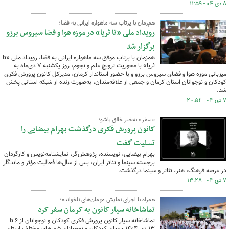
۸ دی ۰۴ - ۱۱:۵۹
هم‌زمان با پرتاب سه ماهواره ایرانی به فضا؛
رویداد ملی «تا ثریا» در موزه هوا و فضا سیروس برزو
برگزار شد
همزمان با پرتاب موفق سه ماهواره ایرانی به فضا، رویداد ملی «تا
ثریا» با محوریت ترویج علم و نجوم، روز یکشنبه ۷ دی‌ماه به
میزبانی موزه هوا و فضای سیروس برزو و با حضور استاندار کرمان، مدیرکل کانون پرورش فکری
کودکان و نوجوانان استان کرمان و جمعی از علاقه‌مندان، به‌صورت زنده از شبکه استانی پخش
شد.
۷ دی ۰۴ - ۲۰:۵۴
«سفر» به‌خیر خالق باشو؛
کانون پرورش فکری درگذشت بهرام بیضایی را
تسلیت گفت
بهرام بیضایی، نویسنده، پژوهش‌گر، نمایشنامه‌نویس و کارگردان
برجسته سینما و تئاتر ایران، پس از سال‌ها فعالیت مؤثر و ماندگار
در عرصه فرهنگ، هنر، تئاتر و سینما درگذشت.
۷ دی ۰۴ - ۱۳:۲۸
همراه با اجرای نمایش مهمان‌های ناخوانده؛
تماشاخانه سیار کانون به کرمان سفر کرد
تماشاخانه سیار کانون پرورش فکری کودکان و نوجوانان از ۶ تا
۱۳ دی ۱۴۰۴ مهمان کودکان و نوجوانان شهرهای مختلف استان