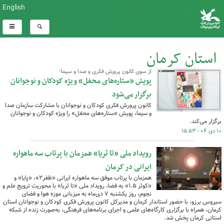
English
استان کرمان
از سوی کانون پرورش فکری و صدا و سیما؛
کل اخبار:1110
پویش «ستاره‌های محفل» ویژه کودکان و نوجوانان
برگزار می‌شود
کانون پرورش فکری کودکان و نوجوانان با مشارکت سازمان صدا
و سیما، پویش «ستاره‌های محفل» را ویژه کودکان و نوجوانان
برگزار می‌کند.
۱۰ دی ۰۴ - ۱۵:۵۳
رویداد ملی «تا ثریا» همزمان با پرتاب سه ماهواره
ایرانی در کرمان
همزمان با پرتاب موفق سه ماهواره ایرانی «ظفر۲»، «پایا» و
«کوثر ۱.۵» به فضا، رویداد ملی «تا ثریا» با محوریت ترویج علم و
نجوم، روز یکشنبه ۷ دی‌ماه به میزبانی موزه هوا و فضای
سیروس برزو، با حضور استاندار کرمان و مدیرکل کانون پرورش فکری کودکان و نوجوانان استان
کرمان، همراه با برگزاری کارگاه‌های علمی و اجرای برنامه‌های فرهنگی، به‌صورت زنده از شبکه
استانی کرمان پخش شد.