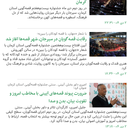
کرمان
در روز دوم دی ماه جشنواره بیست‌وهفتم قصه‌گویی استان
کرمان، سیرجان بار دیگر میزبان روایت‌هایی شد که از دل
فرهنگ، اسطوره و قصه‌های کهن برخاسته‌اند.
۲ دی ۰۴ - ۲۲:۳۱
با شعار «جهان، با قصه کودکان را ببین»؛
رقابت قصه‌گویان در سیرجان، شهر قصه‌ها آغاز شد
آیین افتتاح بیست‌وهفتمین جشنواره قصه‌گویی استان کرمان با
شعار «جهان، با قصه کودکان را ببین» در سالن گهرروش
سیرجان برگزار شد؛ رویدادی سرشار از شور و خنده کودکانه که با
حضور گسترده کودکان و نوجوانان، اجرای شاد مجید قناد و گروه
هنری قندک و رقابت قصه‌گویان برتر استان، سیرجان را به کانون روایت، شادی و فرهنگ بدل
کرد.
۲ دی ۰۴ - ۱۸:۳۶
امیری داور بخش آیینی ـ سنتی جشنواره قصه‌گویی استان کرمان
عنوان کرد؛
ضرورت پیوند قصه‌های آیینی با مخاطب امروز و
تقویت بیان، بدن و صدا
جلیل امیری، کارگردان تئاتر و داور بخش آیینی ـ سنتی
بیست‌وهفتمین جشنواره قصه‌گویی استان کرمان، در روز دوم اجرای قصه‌گویان، سطح کیفی
این بخش را مثبت ارزیابی کرد و در عین حال بر لزوم توجه بیشتر به انتخاب قصه، ارتباط با
مخاطب امروز و آموزش اصولی بیان، بدن و صدا تأکید کرد.
۲ دی ۰۴ - ۱۳:۱۸