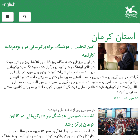
English
استان کرمان
آیین تجلیل از هوشنگ‌ مرادی‌کرمانی در ویژه‌برنامه
کل اخبار:1110
کارنامه
در آیین ویژه‌ای که شامگاه روز 16 مهر 1404 روز جهانی کودک
در تالار فرهنگ و هنر کرمان برگزار شد، هوشنگ مرادی‌کرمانی
نویسنده صاحب‌نام ادبیات کودک ونوجوان مورد تجلیل قرار
گرفت. در این آیین پیام تصویری حامد علامتی مدیرعامل کانون نمایش داده شد و علاوه بر
مرادی‌کرمانی، مصطفی رحماندوست، عباس جهانگیریان، سیدعلی میر افضلی، محمدعلی
طالبی(استاندار کرمان)، فرهاد فلاح معاون فرهنگی کانون و اکبرخدادادی مدیرکل کانون استان
سخنرانی کردند.
۱۸ مهر ۰۴ - ۱۱:۴۶
در سومین روز از هفته ملی کودک؛
نشست صمیمی هوشنگ مرادی‌کرمانی در کانون
کرمان برگزار شد
در فضایی صمیمی و فرهنگی، عصر ۱۷ مهرماه در سالن باران
اداره‌کل کانون پرورش فکری کودکان و نوجوانان کرمان، هوشنگ