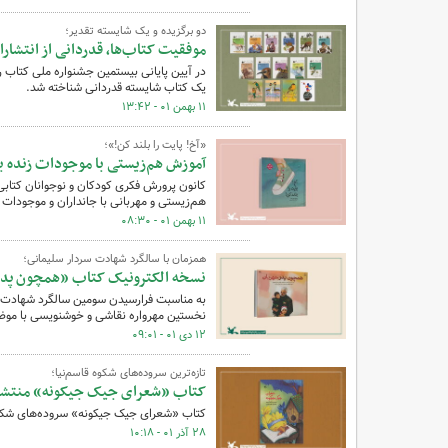
دو برگزیده و یک شایسته تقدیر؛
موفقیت کتاب‌ها، قدردانی از انتشار
در آیین پایانی بیستمین جشنواره ملی کتاب رش
یک کتاب شایسته قدردانی شناخته شد.
۱۱ بهمن ۰۱ - ۱۳:۴۲
«آخ! پایت را بلند کن!»؛
آموزش هم‌زیستی با موجودات زنده ب
کانون پرورش فکری کودکان و نوجوانان کتابی 
هم‌زیستی و مهربانی با جانداران و موجودات ریز
۱۱ بهمن ۰۱ - ۰۸:۳۰
همزمان با سالگرد شهادت سردار سلیمانی؛
نسخه الکترونیک کتاب «همچون پدر
به مناسبت فرارسیدن سومین سالگرد شهادت س
نخستین مهرواره نقاشی و خوشنویسی با موض
۱۲ دی ۰۱ - ۰۹:۰۱
تازه‌ترین سروده‌های شکوه قاسم‌نیا؛
کتاب «شعرای جیک جیکونه» منتشر
کتاب «شعرای جیک جیکونه» سروده‌های شکوه 
۲۸ آذر ۰۱ - ۱۰:۱۸