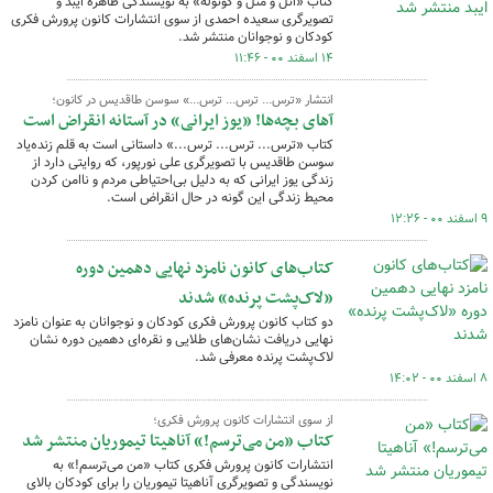
کتاب «اتل و متل و کوتوله» به نویسندگی طاهره ایبد و
تصویرگری سعیده احمدی از سوی انتشارات کانون پرورش فکری
کودکان و نوجوانان منتشر شد.
۱۴ اسفند ۰۰ - ۱۱:۴۶
انتشار «ترس... ترس... ترس...» سوسن طاقدیس در کانون؛
آهای بچه‌ها! «یوز ایرانی» در آستانه انقراض است
کتاب «ترس... ترس... ترس...» داستانی است به قلم زنده‌یاد
سوسن طاقدیس با تصویرگری علی نورپور، که روایتی دارد از
زندگی یوز ایرانی که به دلیل بی‌احتیاطی مردم و ناامن کردن
محیط زندگی این گونه در حال انقراض است.
۹ اسفند ۰۰ - ۱۲:۲۶
کتاب‌های کانون نامزد نهایی دهمین دوره
«لاک‌پشت پرنده» شدند
دو کتاب کانون پرورش فکری کودکان و نوجوانان به عنوان نامزد
نهایی دریافت نشان‌های طلایی و نقره‌ای دهمین دوره نشان
لاک‌پشت پرنده معرفی شد.
۸ اسفند ۰۰ - ۱۴:۰۲
از سوی انتشارات کانون پرورش فکری؛
کتاب «من می‌ترسم!» آناهیتا تیموریان منتشر شد
انتشارات کانون پرورش فکری کتاب «من می‌ترسم!» به
نویسندگی و تصویرگری آناهیتا تیموریان را برای کودکان بالای