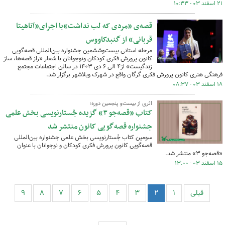
۲۱ اسفند ۰۳ - ۱۰:۳۳
قصه‌ی «مردی که لب نداشت»با اجرای«آناهیتا
قربانی» از گنبدکاووس
مرحله استانی بیست‌وششمین جشنواره بین‌المللی قصه‌گویی
کانون پرورش فکری کودکان ونوجوانان با شعار «راز قصه‌ها، ساز
زندگیست» از۴ الی ۶ دی ۱۴۰۳ در سالن اجتماعات مجتمع
فرهنگی هنری کانون پرورش فکری گرگان واقع در شهرک ویلاشهر برگزار شد.
۱۸ اسفند ۰۳ - ۰۸:۳۷
اثری از بیست‌و پنجمین دوره؛
کتاب «قصه‌جو ۳» گزیده جُستارنویسی بخش علمی
جشنواره قصه‌گویی کانون منتشر شد
سومین کتاب جُستارنویسی بخش علمی جشنواره بین‌المللی
قصه‌گویی کانون پرورش فکری کودکان و نوجوانان با عنوان
«قصه‌جو ۳» منتشر شد.
۱۵ اسفند ۰۳ - ۱۳:۰۰
قبلی
۱
۲
۳
۴
۵
۶
۷
۸
۹