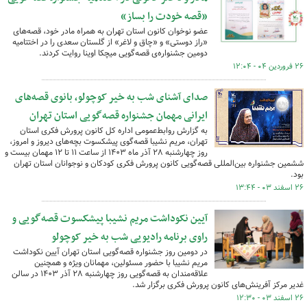
«قصه خودت را بساز»
عضو نوخوان کانون استان تهران به همراه مادر خود، قصه‌های
«راز دوستی» و «چاق و لاغر» از گلستان سعدی را در اختتامیه
دومین جشنواره‌ی قصه‌گویی میچکا اوینا روایت کردند.
۲۶ فروردین ۰۴ - ۱۲:۰۴
صدای آشنای شب به خیر کوچولو، بانوی قصه‌های
ایرانی مهمان جشنواره قصه‌گویی استان تهران
به گزارش روابط‌عمومی اداره کل کانون پرورش فکری استان
تهران، مریم نشیبا قصه‌گوی پیشکسوت بچه‌های دیروز و امروز،
روز چهارشنبه ۲۸ آذر ماه ۱۴۰۳ از ساعت ۱۱ تا ۱۲ مهمان بیست و
ششمین جشنواره بین‌المللی قصه‌گویی کانون پرورش فکری کودکان و نوجوانان استان تهران
بود.
۲۶ اسفند ۰۳ - ۱۳:۴۴
آیین نکوداشت مریم نشیبا پیشکسوت قصه‌گویی و
راوی برنامه رادیویی شب به خیر کوچولو
در دومین روز جشنواره قصه‌گویی استان تهران آیین نکوداشت
مریم نشیبا با حضور مسئولین، مهمانان ویژه و همچنین
علاقه‌مندان به قصه‌گویی روز چهارشنبه ۲۸ آذر ۱۴۰۳ در سالن
غدیر مرکز آفرینش‌های کانون پرورش فکری برگزار شد.
۲۶ اسفند ۰۳ - ۱۲:۳۰