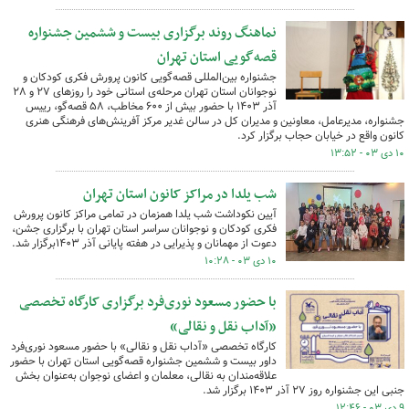
نماهنگ روند برگزاری بیست و ششمین جشنواره
قصه‌گویی استان تهران
جشنواره بین‌المللی قصه‌گویی کانون پرورش فکری کودکان و
نوجوانان استان تهران مرحله‌ی استانی خود را روزهای ۲۷ و ۲۸
آذر ۱۴۰۳ با حضور بیش از ۶۰۰ مخاطب، ۵۸ قصه‌گو، رییس
جشنواره، مدیرعامل، معاونین و مدیران کل در سالن غدیر مرکز آفرینش‌های فرهنگی هنری
کانون واقع در خیابان حجاب برگزار کرد.
۱۰ دی ۰۳ - ۱۳:۵۲
شب یلدا در مراکز کانون استان تهران
آیین نکوداشت شب یلدا همزمان در تمامی مراکز کانون پرورش
فکری کودکان و نوجوانان سراسر استان تهران با برگزاری جشن،
دعوت از مهمانان و پذیرایی در هفته پایانی آذر ۱۴۰۳برگزار شد.
۱۰ دی ۰۳ - ۱۰:۲۸
با حضور مسعود نوری‌فرد برگزاری کارگاه تخصصی
«آداب نقل و نقالی»
کارگاه تخصصی «آداب نقل و نقالی» با حضور مسعود نوری‌فرد
داور بیست و ششمین جشنواره قصه‌گویی استان تهران با حضور
علاقه‌مندان به نقالی، معلمان و اعضای نوجوان به‌عنوان بخش
جنبی این جشنواره روز ۲۷ آذر ۱۴۰۳ برگزار شد.
۹ دی ۰۳ - ۱۲:۴۶