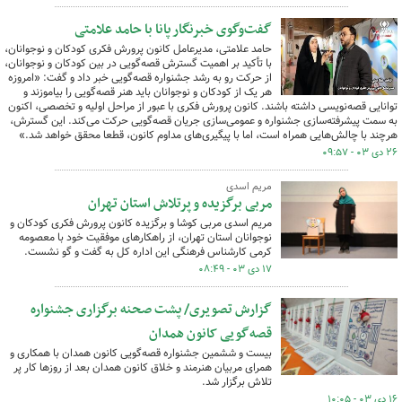
گفت‌وگوی خبرنگار پانا با حامد علامتی
حامد علامتی، مدیرعامل کانون پرورش فکری کودکان و نوجوانان،
با تأکید بر اهمیت گسترش قصه‌گویی در بین کودکان و نوجوانان،
از حرکت رو به رشد جشنواره قصه‌گویی خبر داد و گفت: «امروزه
هر یک از کودکان و نوجوانان باید هنر قصه‌گویی را بیاموزند و
توانایی قصه‌نویسی داشته باشند. کانون پرورش فکری با عبور از مراحل اولیه و تخصصی، اکنون
به سمت پیشرفته‌سازی جشنواره و عمومی‌سازی جریان قصه‌گویی حرکت می‌کند. این گسترش،
هرچند با چالش‌هایی همراه است، اما با پیگیری‌های مداوم کانون، قطعا محقق خواهد شد.»
۲۶ دی ۰۳ - ۰۹:۵۷
مریم اسدی
مربی برگزیده و پرتلاش استان تهران
مریم اسدی مربی کوشا و برگزیده کانون پرورش فکری کودکان و
نوجوانان استان تهران، از راهکارهای موفقیت‌ خود با معصومه
کرمی کارشناس فرهنگی این اداره کل به گفت و گو نشست.
۱۷ دی ۰۳ - ۰۸:۴۹
گزارش تصویری/ پشت صحنه برگزاری جشنواره
قصه‌گویی کانون همدان
بیست و ششمین جشنواره قصه‌گویی کانون همدان با همکاری و
همرای مربیان هنرمند و خلاق کانون همدان بعد از روزها کار پر
تلاش برگزار شد.
۱۶ دی ۰۳ - ۱۰:۰۵