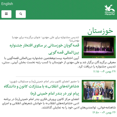
English
خوزستان
تندیس جشنواره برای علی مهدی؛ عنوان برگزیده برای مهدیا
بهمنی‌نیا؛
کل اخبار:759
قصه‌گویان خوزستانی بر سکوی افتخار جشنواره
بین‌المللی قصه‌گویی
آیین اختتامیه بیست‌وهفتمین جشنواره بین‌المللی قصه‌گویی با
معرفی برگزیدگان برگزار شد و علی مهدی از خوزستان با کسب رتبه نخست بخش آیینی ـ سنتی،
تندیس جشنواره را دریافت کرد.
۲۸ بهمن ۰۴ - ۱۱:۱۵
با حضور اعضای کانون بندر امام خمینی(ره) و مسئولان شهری؛
«شاعرانه‌های انقلاب» با مشارکت کانون و دانشگاه
پیام نور در بندر امام خمینی (ره)
اعضای مرکز کانون پرورش فکری بندر امام خمینی(ره) در برنامه
ادبی «شاعرانه‌های انقلاب» با خوانش شعرهای انقلابی و اجرای
شاهنامه‌خوانی، توانمندی‌های ادبی خود را به نمایش گذاشتند.
۲۶ بهمن ۰۴ - ۱۶:۵۰