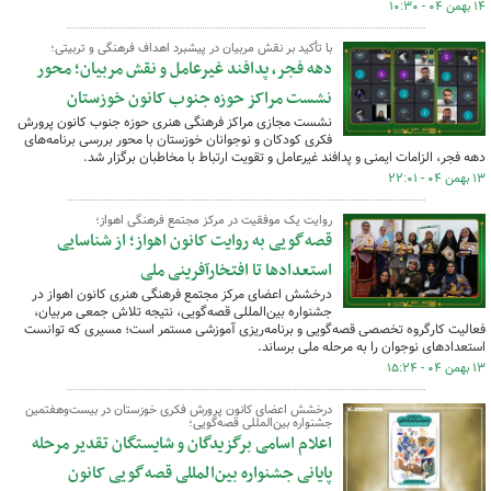
۱۴ بهمن ۰۴ - ۱۰:۳۰
با تأکید بر نقش مربیان در پیشبرد اهداف فرهنگی و تربیتی؛
دهه فجر، پدافند غیرعامل و نقش مربیان؛ محور
نشست مراکز حوزه جنوب کانون خوزستان
نشست مجازی مراکز فرهنگی هنری حوزه جنوب کانون پرورش
فکری کودکان و نوجوانان خوزستان با محور بررسی برنامه‌های
دهه فجر، الزامات ایمنی و پدافند غیرعامل و تقویت ارتباط با مخاطبان برگزار شد.
۱۳ بهمن ۰۴ - ۲۲:۰۱
روایت یک موفقیت در مرکز مجتمع فرهنگی اهواز؛
قصه‌گویی به روایت کانون اهواز؛ از شناسایی
استعدادها تا افتخارآفرینی ملی
درخشش اعضای مرکز مجتمع فرهنگی هنری کانون اهواز در
جشنواره بین‌المللی قصه‌گویی، نتیجه تلاش جمعی مربیان،
فعالیت کارگروه تخصصی قصه‌گویی و برنامه‌ریزی آموزشی مستمر است؛ مسیری که توانست
استعدادهای نوجوان را به مرحله ملی برساند.
۱۳ بهمن ۰۴ - ۱۵:۲۴
درخشش اعضای کانون پرورش فکری خوزستان در بیست‌وهفتمین
جشنواره بین‌المللی قصه‌گویی؛
اعلام اسامی برگزیدگان و شایستگان تقدیر مرحله
پایانی جشنواره بین‌المللی قصه‌گویی کانون