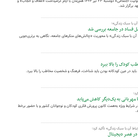
یک نشست تخصصی با عنوان «حجاب و مسئولیت اجتماعی» دوشنبه ۲۳ تیر ۱۴۰۴ هم‌زمان با ایام گرامیداشت «عفاف و حجاب» و
 برگزار شد.
ن با سبک زندگی»؛
امل فساد در جامعه بررسی شد
ن با سبک زندگی» با محوریت «چالش‌های منکرهای جامعه، نگاهی به برتری‌جویی
ب کودک را بالا ببرد
باید در عین کودکانه بودن باید شناخت، فرهنگ و شخصیت مخاطب را بالا ببرد.
رد؛
ا مهربانی به یک‌دیگر کاهش می‌یابد
 شرایط ویژه به‌همت کانون پرورش فکری کودکان و نوجوانان کشور و با حضور برخط
.
اط آن با سبک زندگی» تأکید کرد؛
در عصر دیجیتال