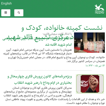
English
نشست کمیته خانواده، کودک و
نوجوان ستاد مرکزی تشییع قائد شهید
با ابتکار کانون پرورش فکری؛
«نماز فرشته‌ها» در نخستین شب آیین بدرقه مردمی
امام شهید اقامه شد
کل اخبار:19
هم‌زمان با نخستین شب آیین بدرقه مردمی امام شهید، آیین
«نماز فرشته‌ها» شامگاه ۱۳ تیر ۱۴۰۵ در قالب برنامه‌های کمیته
خانواده، کودک و نوجوان آیین وداع و تشییع امام قائد، در مصلی امام خمینی(ره) تهران و
همزمان در سراسر کشور برگزار شد.
۱۴ تیر ۰۵ - ۱۰:۳۳
ویژه‌برنامه‌های کانون پرورش فکری چهارمحال و
بختیاری در ایام وداع با رهبر شهید انقلاب
مدیرکل کانون پرورش فکری کودکان و نوجوانان استان
چهارمحال و بختیاری، از برگزاری مجموعه‌ای جامع از برنامه‌های
فرهنگی، هنری و ادبی در ایام وداع و تشییع رهبر شهید انقلاب
خبر داد و هدف از این اقدامات را پاسداشت جایگاه والای رهبری و تقویت پیوند عاطفی نسل
نوپا و نوجوان با مقام شهید دانست.