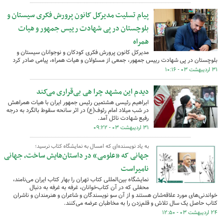
پیام تسلیت مدیرکل کانون پرورش فکری سیستان و
بلوچستان در پی شهادت رییس جمهور و هیات
همراه
مدیرکل کانون پرورش فکری کودکان و نوجوانان سیستان و
بلوچستان در پی شهادت رییس جمهور، جمعی از مسئولان و هیات همراه، پیامی صادر کرد
۳۱ اردیبهشت ۰۳ - ۱۰:۱۶
دیدم این مشهد چرا هی بی‌قراری می‌کند
ابراهیم رئیسی هشتمین رئیس جمهور ایران با هیات همراهش
در شب میلاد امام رئوف(ع) در اثر سانحه سقوط بالگرد به درجه
رفیع شهادت نائل آمد.
۳۱ اردیبهشت ۰۳ - ۰۹:۲۲
به یاد نویسنده‌ای که امسال به نمایشگاه کتاب نرسید؛
جهانی که «علومی» در داستان‌هایش ساخت، جهانی
نامیراست
نمایشگاه بین‌المللی کتاب تهران را بهار کتاب ایران می‌نامند،
محفلی که در آن کتاب‌خوانان، غرفه به غرفه به دنبال
خواندنی‌های مورد علاقه‌شان هستند و از آن سو نویسندگان و شاعران و هنرمندان و ناشران
کتاب حاصل یک سال تلاش و قلم‌زدن را به مخاطبان عرضه می‌کنند.
۲۴ اردیبهشت ۰۳ - ۱۲:۵۰