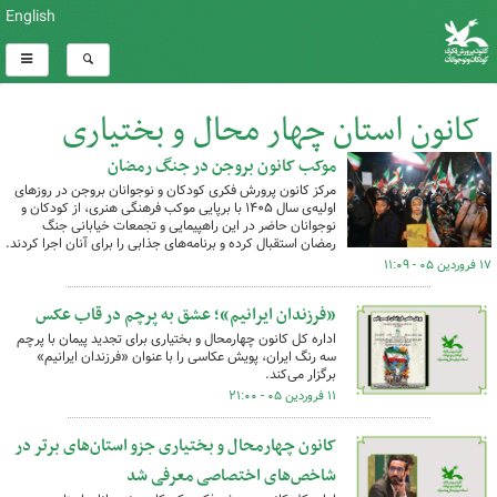
English
کانون استان چهار محال و بختیاری
موکب کانون بروجن در جنگ رمضان
کل اخبار:659
مرکز کانون پرورش فکری کودکان و نوجوانان بروجن در روزهای
اولیه‌ی سال ۱۴۰۵ با برپایی موکب فرهنگی هنری، از کودکان و
نوجوانان حاضر در این راهپیمایی و تجمعات خیابانی جنگ
رمضان استقبال کرده و برنامه‌های جذابی را برای آنان اجرا کردند.
۱۷ فروردین ۰۵ - ۱۱:۰۹
«فرزندان ایرانیم»؛ عشق به پرچم در قاب عکس
اداره کل کانون چهارمحال و بختیاری برای تجدید پیمان با پرچم
سه رنگ ایران، پویش عکاسی را با عنوان «فرزندان ایرانیم»
برگزار می‌کند.
۱۱ فروردین ۰۵ - ۲۱:۰۰
کانون چهارمحال و بختیاری جزو استان‌های برتر در
شاخص‌های اختصاصی معرفی شد