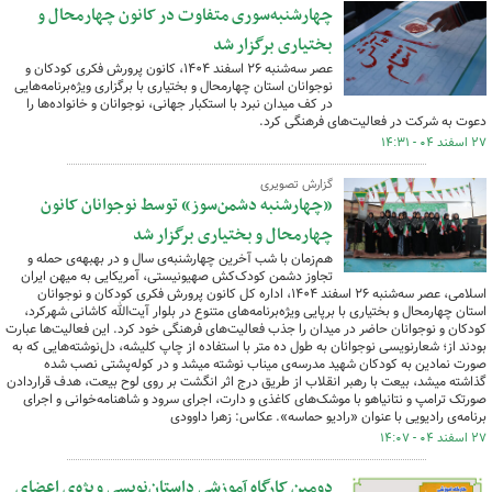
چهارشنبه‌سوری متفاوت در کانون چهارمحال و
بختیاری برگزار شد
عصر سه‌شنبه ۲۶ اسفند ۱۴۰۴، کانون پرورش فکری کودکان و
نوجوانان استان چهارمحال و بختیاری با برگزاری ویژه‌برنامه‌هایی
در کف میدان نبرد با استکبار جهانی، نوجوانان و خانواده‌ها را
دعوت به شرکت در فعالیت‌های فرهنگی کرد.
۲۷ اسفند ۰۴ - ۱۴:۳۱
گزارش تصویری
«چهارشنبه‌ دشمن‌سوز» توسط نوجوانان کانون
چهارمحال و بختیاری برگزار شد
هم‌زمان با شب آخرین چهارشنبه‌ی سال و در بهبهه‌ی حمله‌ و
تجاوز دشمن کودک‌کش صهیونیستی، آمریکایی به میهن ایران
اسلامی، عصر سه‌شنبه ۲۶ اسفند ۱۴۰۴، اداره کل کانون پرورش فکری کودکان و نوجوانان
استان چهارمحال و بختیاری با برپایی ویژه‌برنامه‌های متنوع در بلوار آیت‌الله کاشانی شهرکرد،
کودکان و نوجوانان حاضر در میدان را جذب فعالیت‌های فرهنگی خود کرد. این فعالیت‌ها عبارت
بودند از؛ شعارنویسی نوجوانان به طول ده متر با استفاده از چاپ کلیشه‌، دل‌نوشته‌هایی که به
صورت نمادین به کودکان شهید مدرسه‌ی میناب نوشته میشد و در کوله‌پشتی نصب شده
گذاشته میشد، بیعت با رهبر انقلاب از طریق درج اثر انگشت بر روی لوح بیعت، هدف قراردادن
صورتک ترامپ و نتانیاهو با موشک‌های کاغذی و دارت، اجرای سرود و شاهنامه‌خوانی و اجرای
برنامه‌ی رادیویی با عنوان «رادیو حماسه». عکاس: زهرا داوودی
۲۷ اسفند ۰۴ - ۱۴:۰۷
دومین کارگاه آموزشی داستان‌نویسی ویژه‌ی اعضای