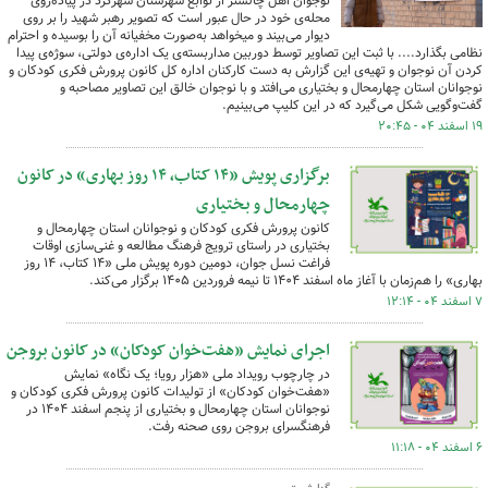
نوجوان اهل چالشتر از توابع شهرستان شهرکرد در پیاده‌روی
محله‌ی خود در حال عبور است که تصویر رهبر شهید را بر روی
دیوار می‌بیند و میخواهد به‌صورت مخفیانه آن را بوسیده و احترام
نظامی بگذارد.... با ثبت این تصاویر توسط دوربین مداربسته‌ی یک اداره‌ی دولتی، سوژه‌ی پیدا
کردن آن نوجوان و تهیه‌ی این گزارش به دست کارکنان اداره کل کانون پرورش فکری کودکان و
نوجوانان استان چهارمحال و بختیاری می‌افتد و با نوجوان خالق این تصاویر مصاحبه و
گفت‌وگویی شکل می‌گیرد که در این کلیپ می‌بینیم.
۱۹ اسفند ۰۴ - ۲۰:۴۵
برگزاری پویش «۱۴ کتاب، ۱۴ روز بهاری» در کانون
چهارمحال و بختیاری
کانون پرورش فکری کودکان و نوجوانان استان چهارمحال و
بختیاری در راستای ترویج فرهنگ مطالعه و غنی‌سازی اوقات
فراغت نسل جوان، دومین دوره پویش ملی «۱۴ کتاب، ۱۴ روز
بهاری» را هم‌زمان با آغاز ماه اسفند ۱۴۰۴ تا نیمه فروردین ۱۴۰۵ برگزار می‌کند.
۷ اسفند ۰۴ - ۱۲:۱۴
اجرای نمایش «هفت‌خوان کودکان» در کانون بروجن
در چارچوب رویداد ملی «هزار رویا؛ یک نگاه» نمایش
«هفت‌خوان کودکان» از تولیدات کانون پرورش فکری کودکان و
نوجوانان استان چهارمحال و بختیاری از پنجم اسفند ۱۴۰۴ در
فرهنگسرای بروجن روی صحنه رفت.
۶ اسفند ۰۴ - ۱۱:۱۸