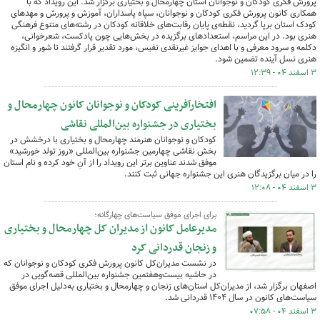
پرورش فکری کودکان و نوجوانان استان چهارمحال و بختیاری برگزار شد. این رویداد که با
همکاری کانون پرورش فکری کودکان و نوجوانان، سپاه پاسداران، آموزش و پرورش و مهدهای
کودک استان برپا گردید، نقطه‌ی پایان رقابت‌های خلاقانه کودکان در رشته‌های متنوع فرهنگی
هنری بود. در این مراسم، استعدادهای برگزیده در بخش‌هایی چون پادکست، شعرخوانی،
دکلمه و سرود معرفی و با اهدای جوایز غیرنقدی نفیس، مورد تقدیر قرار گرفتند تا شور و انگیزه
هنری نسل آینده تضمین شود.
۳ اسفند ۰۴ - ۱۲:۳۹
افتخارآفرینی کودکان و نوجوانان کانون چهارمحال و
بختیاری در جشنواره بین‌المللی نقاشی
کودکان و نوجوانان هنرمند چهارمحال و بختیاری با درخشش در
بخش نقاشی چهارمین جشنواره بین‌المللی «روز تولد خورشید»
موفق شدند عناوین برتر این رویداد را از آنِ خود کرده و نام استان
را در میان برگزیدگان هنری این جشنواره جهانی ثبت کنند.
۳ اسفند ۰۴ - ۱۲:۰۸
برای اجرای موفق سیاست‌های چهارگانه؛
مدیرعامل کانون از مدیران کل چهارمحال و بختیاری
و زنجان قدردانی کرد
در نشست مدیران‌کل کانون پرورش فکری کودکان و نوجوانان که
در حاشیه بیست‌وهفتمین جشنواره بین‌المللی قصه‌گویی در
اصفهان برگزار شد، از مدیران‌کل استان‌های زنجان و چهارمحال و بختیاری به‌دلیل اجرای موفق
سیاست‌های کانون در سال ۱۴۰۴ قدردانی شد.
۳ اسفند ۰۴ - ۰۷:۵۸