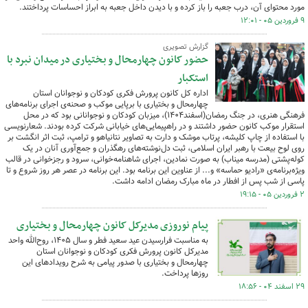
مورد محتوای آن، درب جعبه را باز کرده و با دیدن داخل جعبه به ابراز احساسات پرداختند.
۹ فروردین ۰۵ - ۱۲:۰۱
گزارش تصویری
حضور کانون چهارمحال و بختیاری در میدان نبرد با
استکبار
اداره کل کانون پرورش فکری کودکان و نوجوانان استان
چهارمحال و بختیاری با برپایی موکب و صحنه‌ی اجرای برنامه‌های
فرهنگی هنری، در جنگ رمضان(اسفند۱۴۰۴)، میزبان کودکان و نوجوانانی بود که در محل
استقرار موکب کانون حضور داشتند و در راهپیمایی‌های خیابانی شرکت کرده‌ بودند. شعارنویسی
با استفاده از چاپ کلیشه، پرتاب موشک و دارت به تصاویر نتانیاهو و ترامپ، ثبت اثر انگشت بر
روی لوح بیعت با رهبر ایران اسلامی، ثبت دل‌نوشته‌های رهگذران و جمع‌آوری آنان در یک
کوله‌پشتی (مدرسه میناب) به صورت نمادین، اجرای شاهنامه‌خوانی، سرود و رجزخوانی در قالب
ویژه‌برنامه‌ی «رادیو حماسه» و... از عناوین این برنامه بود. این برنامه در عصر هر روز شروع و تا
پاسی از شب پس از افطار در ماه مبارک رمضان ادامه داشت.
۲ فروردین ۰۵ - ۱۹:۱۵
پیام نوروزی مدیرکل کانون چهارمحال و بختیاری
به مناسبت فرارسیدن عید سعید فطر و سال ۱۴۰۵، روح‌الله واحد
مدیرکل کانون پرورش فکری کودکان و نوجوانان استان
چهارمحال و بختیاری با صدور پیامی به شرح رویدادهای این
روزها پرداخت.
۲۹ اسفند ۰۴ - ۱۸:۵۶