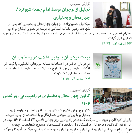
گزارش تصویری
تجلیل از نوجوان توسط امام جمعه شهرکرد /
چهارمحال و بختیاری
میکائیل حسین‌زاده، نوجوان چهارمحال و بختیاری که پس از
شهادت رهبر انقلاب اسلامی با بوسه بر تصویر ایشان و ادای
احترام نظامی، دل بسیاری از مردم را متأثر کرد، امروز با نماینده ولی‌فقیه در استان دیدار و مورد
تجلیل قرار گرفت.
۲۳ اسفند ۰۴ - ۱۴:۳۶
بیعت نوجوانان با رهبر انقلاب در وسط میدان
نوجوانان حاضر در اجتماعات شبانه نیروهای انقلابی، با ثبت اثر
انگشت خود بر روی یک لوح مشترک، بیعت خود را با امام سید
مجتبی خامنه‌ای ثبت کردند.
۲۳ اسفند ۰۴ - ۱۴:۱۵
گزارش تصویری
کانون چهارمحال و بختیاری در راهپیمایی روز قدس
۱۴۰۴
کانون پرورش فکری کودکان و نوجوانان استان چهارمحال و
بختیاری با برپایی غرفه‌ی شعارنگاری با استفاده از چاپ کلیشه‌،
پذیرای کودکان و نوجوانان شرکت کننده در راه‌پیمایی روز جهانی قدس ۲۲ اسفند ۱۴۰۴ بود. در
این غرفه، کودکان و نوجوانان با استفاده از رنگ‌ها و کلیشه‌های متنوع، شعارهایی چون؛
فرزندان ایرانیم، تنم ایران وطنم ایران، جان من ایران من، بیعت میکنم، مرگ بر آمریکا و مرگ