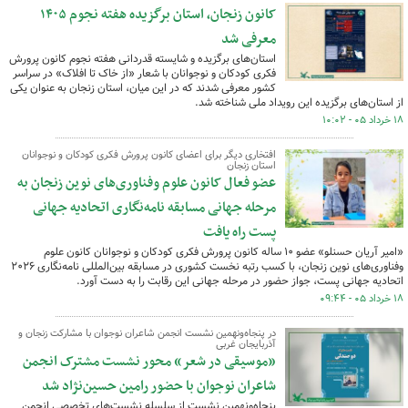
کانون زنجان، استان‌ برگزیده هفته نجوم ۱۴۰۵
معرفی شد
استان‌های برگزیده و شایسته قدردانی هفته نجوم کانون پرورش
فکری کودکان و نوجوانان با شعار «از خاک تا افلاک» در سراسر
کشور معرفی شدند که در این میان، استان زنجان به عنوان یکی
از استان‌های برگزیده این رویداد ملی شناخته شد.
۱۸ خرداد ۰۵ - ۱۰:۰۲
افتخاری دیگر برای اعضای کانون پرورش فکری کودکان و نوجوانان
استان زنجان
عضو فعال کانون علوم وفناوری‌های نوین زنجان به
مرحله جهانی مسابقه نامه‌نگاری اتحادیه جهانی
پست راه یافت
«امیر آریان حسنلو» عضو ۱۰ ساله کانون پرورش فکری کودکان و نوجوانان کانون علوم
وفناوری‌های نوین زنجان، با کسب رتبه نخست کشوری در مسابقه بین‌المللی نامه‌نگاری ۲۰۲۶
اتحادیه جهانی پست، جواز حضور در مرحله جهانی این رقابت را به دست آورد.
۱۸ خرداد ۰۵ - ۰۹:۴۴
در پنجاه‌ونهمین نشست انجمن شاعران نوجوان با مشارکت زنجان و
آذربایجان غربی
«موسیقی در شعر» محور نشست مشترک انجمن
شاعران نوجوان با حضور رامین حسین‌نژاد شد
پنجاه‌ونهمین نشست از سلسله نشست‌های تخصصی انجمن