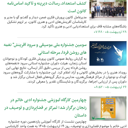
کشف استعداد، رسالت دیرینه و تاکید اساس‌نامه
کانون است
مدیرعامل کانون پرورش فکری ضمن دیدار و گفت‌و گو با مدیر و
کارشناسان آفرینش‌های ادبی و هنری کانون، بر لزوم تشکیل
باشگاه‌های مشابه قاف برای استعدادیابی ادبی و هنری تأکید کرد.
۲۸ اردیبهشت ۰۵ - ۰۷:۴۸
سومین جشنواره ملی موسیقی و سرود آفرینش" نغمه
های روشن فردا، مرحله استانی
به گزارش روابط عمومی کانون پرورش فکری کودکان و نوجوانان
استان زنجان، هیئت داوران جشنواره استانی سرود «نغمه‌های
روشن فردا» پس از بررسی دقیق آثار ارسالی، نتایج نهایی این
رویداد هنری را در بخش‌های کانونی و آزاد اعلام کرد. این جشنواره با مشارکت گروه‌های سرود
کودک و نوجوان از مراکز فرهنگی‌هنری، مدارس و دیگر گروه‌های فعال استان برگزار شد و
داوران پس از ارزیابی اجراها، برگزیدگان و شایستگان تقدیر را معرفی کردند.
۲۶ اردیبهشت ۰۵ - ۰۸:۵۲
چهارمین کارگاه آموزشی جشنواره ادبی خاتم در
زنجان برگزار شد؛ تمرکز بر فضاپردازی و توصیف در
داستان
چهارمین نشست از کارگاه آموزشی یازدهمین دوره جشنواره
ادبی خاتم با موضوع فضاپردازی و توصیف، روز ۱۹ اردیبهشت ۱۴۰۵ به همت واحد کارشناسی