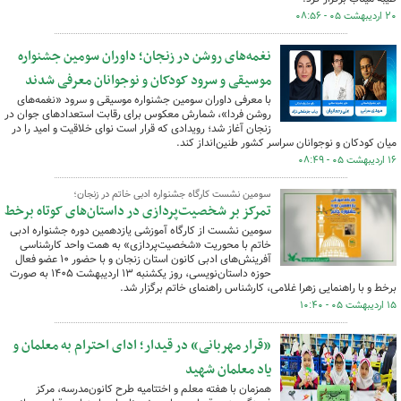
۲۰ اردیبهشت ۰۵ - ۰۸:۵۶
نغمه‌های روشن در زنجان؛ داوران سومین جشنواره
موسیقی و سرود کودکان و نوجوانان معرفی شدند
با معرفی داوران سومین جشنواره موسیقی و سرود «نغمه‌های
روشن فردا»، شمارش معکوس برای رقابت استعدادهای جوان در
زنجان آغاز شد؛ رویدادی که قرار است نوای خلاقیت و امید را در
میان کودکان و نوجوانان سراسر کشور طنین‌انداز کند.
۱۶ اردیبهشت ۰۵ - ۰۸:۴۹
سومین نشست کارگاه جشنواره ادبی خاتم در زنجان؛
تمرکز بر شخصیت‌پردازی در داستان‌های کوتاه برخط
سومین نشست از کارگاه آموزشی یازدهمین دوره جشنواره ادبی
خاتم با محوریت «شخصیت‌پردازی» به همت واحد کارشناسی
آفرینش‌های ادبی کانون استان زنجان و با حضور ۱۰ عضو فعال
حوزه داستان‌نویسی، روز یکشنبه ۱۳ اردیبهشت ۱۴۰۵ به صورت
برخط و با راهنمایی زهرا غلامی، کارشناس راهنمای خاتم برگزار شد.
۱۵ اردیبهشت ۰۵ - ۱۰:۴۰
«قرار مهربانی» در قیدار؛ ادای احترام به معلمان و
یاد معلمان شهید
همزمان با هفته معلم و اختتامیه طرح کانون‌مدرسه، مرکز