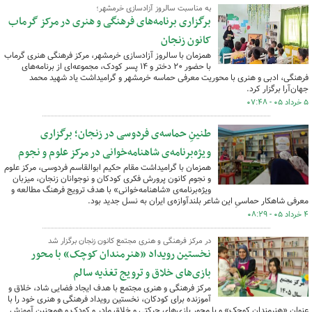
به مناسبت سالروز آزادسازی خرمشهر؛
برگزاری برنامه‌های فرهنگی و هنری در مرکز گرماب
کانون زنجان
همزمان با سالروز آزادسازی خرمشهر، مرکز فرهنگی هنری گرماب
با حضور ۲۰ دختر و ۱۴ پسر کودک، مجموعه‌ای از برنامه‌های
فرهنگی، ادبی و هنری با محوریت معرفی حماسه خرمشهر و گرامیداشت یاد شهید محمد
جهان‌آرا برگزار کرد.
۵ خرداد ۰۵ - ۰۷:۴۸
طنینِ حماسه‌ی فردوسی در زنجان؛ برگزاری
ویژه‌برنامه‌ی شاهنامه‌خوانی در مرکز علوم و نجوم
همزمان با گرامیداشت مقام حکیم ابوالقاسم فردوسی، مرکز علوم
و نجوم کانون پرورش فکری کودکان و نوجوانان زنجان، میزبان
ویژه‌برنامه‌ی «شاهنامه‌خوانی» با هدف ترویج فرهنگ مطالعه و
معرفی شاهکار حماسیِ این شاعر بلندآوازه‌ی ایران به نسل جدید بود.
۴ خرداد ۰۵ - ۰۸:۲۹
در مرکز فرهنگی و هنری مجتمع کانون زنجان برگزار شد
نخستین رویداد «هنرمندان کوچک» با محور
بازی‌های خلاق و ترویج تغذیه سالم
مرکز فرهنگی و هنری مجتمع با هدف ایجاد فضایی شاد، خلاق و
آموزنده برای کودکان، نخستین رویداد فرهنگی و هنری خود را با
عنوان «هنرمندان کوچک» و با محور بازی‌های حرکتی و خلاق مادر و کودک و همچنین آموزش