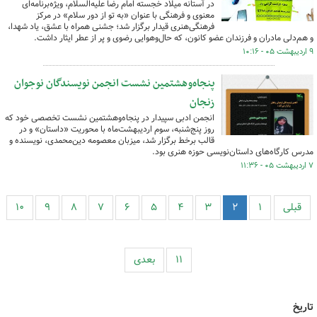
در آستانه میلاد خجسته امام رضا علیه‌السلام، ویژه‌برنامه‌ای
معنوی و فرهنگی با عنوان «به تو از دور سلام» در مرکز
فرهنگی‌هنری قیدار برگزار شد؛ جشنی همراه با عشق، یاد شهدا،
و هم‌دلی مادران و فرزندان عضو کانون، که حال‌وهوایی رضوی و پر از عطر ایثار داشت.
۹ اردیبهشت ۰۵ - ۱۰:۱۶
پنجاه‌وهشتمین نشست انجمن نویسندگان نوجوان
زنجان
انجمن ادبی سپیدار در پنجاه‌وهشتمین نشست تخصصی خود که
روز پنج‌شنبه، سوم اردیبهشت‌ماه با محوریت «داستان» و در
قالب برخط برگزار شد، میزبان معصومه دین‌محمدی، نویسنده و
مدرس کارگاه‌های داستان‌نویسی حوزه هنری بود.
۷ اردیبهشت ۰۵ - ۱۱:۳۶
قبلی
۱
۲
۳
۴
۵
۶
۷
۸
۹
۱۰
۱۱
بعدی
تاریخ