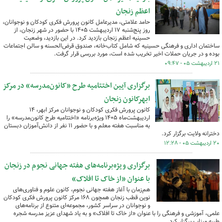
اعظم زنجان
حامد علامتی، مدیرعامل کانون پرورش فکری کودکان و نوجوانان،
روز پنج‌شنبه ۱۷ اردیبهشت ۱۴۰۵ با حضور در شهر زنجان، از
حسینیه اعظم زنجان بازدید کرد. در این بازدید، وضعیت
ساختمان اداری و فرهنگی حسینیه که شامل کتاب‌خانه، صندوق قرض‌الحسنه و سالن اجتماعات
بوده و در جریان حملات اخیر تخریب شده است، مورد بررسی قرار گرفت.
۲۱ اردیبهشت ۰۵ - ۰۹:۴۷
برگزاری آیین اختتامیه طرح «کانون‌مدرسه» در مرکز
ابهرکانون زنجان
کانون پرورش فکری کودکان و نوجوانان مرکز ابهر، ۱۴
اردیبهشت‌ماه ۱۴۰۵ ویژه‌برنامه «اختتامیه طرح کانون‌مدرسه» را
به مناسبت هفته معلم و با حضور ۱۱ نفر از دانش‌آموزان دبستان
دخترانه ولایت برگزار کرد.
۲۰ اردیبهشت ۰۵ - ۱۲:۲۸
برگزاری ویژه‌برنامه‌های هفته جهانی نجوم در زنجان
با عنوان «از خاک تا افلاک»
هم‌زمان با آغاز هفته جهانی نجوم، کانون علوم و فناوری‌های
نوین قطب زنجان همچون ۱۶۸ مرکز کانون پرورش فکری کودکان
و نوجوانان در سراسر کشور، مجموعه‌ای متنوع از برنامه‌های
علمی، آموزشی و فرهنگی را با عنوان «از خاک تا افلاک» و به یاد شهدای عزیز مدرسه شجره
طیبه میناب برگزار کرد.