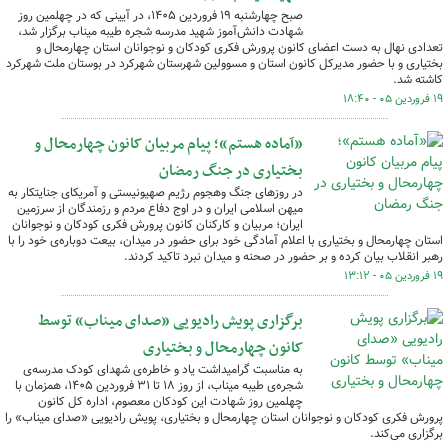
صبح چهارشنبه ۱۹ فروردین ۱۴۰۵، در آیینی که در چهلمین روز
شهادت دانش‌آموز شهید مدرسه شجره طیبه میناب برگزار شد،
تعدادی نهال به دست اعضای کانون پرورش فکری کودکان و نوجوانان استان چهارمحال و
بختیاری و با حضور مدیرکل کانون استان و مسوولین شهرستان شهرکرد در بوستان ملت شهرکرد
کاشته شد.
۱۹ فروردین ۰۵ - ۱۸:۴۰
«آماده هستم»؛ پیام مربیان کانون چهارمحال و
بختیاری در جنگ رمضان
در روزهای جنگ وهجوم رژیم صهیونیستی و آمریکای جنایتکار به
میهن اسلامی ایران و در اوج دفاع مردم و رزمندگان از سرزمین
ایران؛ مربیان و کارکنان کانون پرورش فکری کودکان و نوجوانان
استان چهارمحال و بختیاری با اعلام آمادگی خود برای حضور در میدان، بیعت دوباره‌ی خود را با
رهبر انقلاب بیان کرده و بر حضور در صحنه و میدان نبرد تاکید کردند.
۱۹ فروردین ۰۵ - ۱۳:۱۲
برگزاری پویش رادیویی «صدای میناب» توسط
کانون چهارمحال و بختیاری
به مناسبت گرامیداشت یاد و خاطره‌ی شهدای کودک مدرسه‌ی
شجره‌ی طیبه میناب، از روز ۱۸ تا ۳۱ فروردین ۱۴۰۵، همزمان با
چهلمین روز شهادت این کودکان معصوم، اداره کل کانون
پرورش فکری کودکان و نوجوانان استان چهارمحال و بختیاری، پویش رادیویی «صدای میناب» را
برگزاری می‌کند.