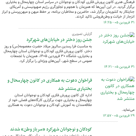
فرهنگی هنری کانون پرورش فکری کودکان و نوجوانان در سراسر استان چهارمحال و بختیاری
برگزار گردید. در این آیین‌ها که هم‌زمان با هجوم و تجاوزگری رژیم صهیونیستی و آمریکای
جنایتکار به کشورمان برگزار شد، حاضرین و مخاطبان برنامه، بر حفظ میهن و میهن‌پرستی و ابراز
انزجار از خیانت و وطن‌فروشی تاکید کردند.
۳۱ فروردین ۰۵ - ۱۶:۲۵
گزارش تصویری
جشن روز دختر در خیابان‌های شهرکرد
به مناسبت فرا رسدین سالروز میلاد حضرت معصومه(س) و روز
دختر، کانون پرورش فکری کودکان و نوجوانان استان چهارمحال
و بختیاری، شامگاه ۳۰ فروردین ۱۴۰۵، هم‌زمان با تجمعات
عمومی در سطح شهر، آیین‌های ویژه‌ای را برگزار کرد.
۳۱ فروردین ۰۵ - ۱۴:۲۱
فراخوان دعوت به همکاری در کانون چهارمحال و
بختیاری منتشر شد
اداره کل کانون پرورش فکری کودکان و نوجوانان استان
چهارمحال و بختیاری جهت برگزاری کارگاه‌های فصلی خود از
علاقه‌مندان به آموزش کودکان و نوجوانان دعوت به همکاری
می‌نماید.
۲۹ فروردین ۰۵ - ۱۲:۵۷
کودکان و نوجوانان شهرکرد «سرباز وطن» شدند
هم‌زمان با تجاوز دشمن صهیونیستی و آمریکای جنایتکار به میهن