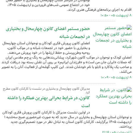
نوجوانان در سراسر استان چهارمحال و بختیاری با حضور فعال
خود در اجتماع عمومی شب‌های فروردین و اردیبهشت ۱۴۰۵،
اقدام به اجرای برنامه‌های فرهنگی هنری کردند.
۸ اردیبهشت ۰۵ - ۱۰:۵۰
حضور مستمر اعضای کانون چهارمحال و بختیاری
در تجمعات شبانه
اعضای کانون پرورش فکری کودکان و نوجوانان استان چهارمحال
و بختیاری با حضور خود در تجمعات شبانه و در موکب کانون،
روحیه وطن‌پرستی و حفظ ارزشها را در خود پرورش می‌دهند.
اعضای کودک و نوجوان در موکب کانون شهرکرد، پیشانی‌بندهایی به رنگ پرچم مقدس ایران
که جملات «ایران جان من است» و «فرزندان ایرانیم» بر روی آن نقش بسته بود دریافت کردند
و صاحب یک پلاکارد و تابلو با نام خودشان شدند. این کلیپ گوشه‌ای از فعالیت آنان را به تصویر
می‌کشد.
۸ اردیبهشت ۰۵ - ۱۰:۰۹
مدیرکل کانون چهارمحال و بختیاری در نشست با کارکنان کانون مطرح
کرد.
کانون، در شرایط بحرانی بهترین عملکرد را داشته
است
در اولین نشست مدیرکل با کارکنان کانون پرورش فکری کودکان
و نوجوانان استان چهارمحال و بختیاری در سال جدید که به صورت غیرحضوری صبح سه‌شنبه ۱
اردیبهشت ۱۴۰۵ برگزارشد، کارکنان کانون استان به تبادل نظر در مورد تصمیم‌گیری جدید
پرداختند.
۱ اردیبهشت ۰۵ - ۲۱:۱۶