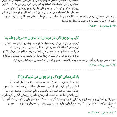
اسلامی و در اجتماعات شبانه‌ی شهرکرد در فروردین ۱۴۰۵، کانون
پرورش فکری کودکان و نوجوانان با برگزاری پویش تابلونویسی
همزمان با تجمعات مردمی در شهرکرد، کودکان و نوجوانان حاضر
در مسیر اجتماع مردمی، صاحب پلاکاردهای اختصاصی با نام‌هایی نظیر «مدافع ایران»، «یاور
رهبر»، «پیروز میدان» و «سرباز وطن» شدند.
۲۶ فروردین ۰۵ - ۱۸:۵۳
کلیپ نوجوانان در میدان؛ با عنوان «سرباز وطنم»
نوجوانان در شهرکرد به همراه خانواده‌هایشان در تجمعات شبانه
فروردین ۱۴۰۵، که هم‌زمان با دفاع از سرزمین‌مان صورت
می‌گرفت، حضوری صمیمی و پرتلاش دارند و کانون پرورش فکری
کودکان و نوجوانان استان چهارمحال و بختیاری با نوشتن پلاکارد
به نام هر نوجوان، آنها را صاحب یک پلاکارد با نام و شعار اختصاصی خودشان می‌کرد.
۲۶ فروردین ۰۵ - ۱۸:۲۸
پلاکاردهای کودک و نوجوان در شهرکرد(۲)
شنبه ۲۲ فروردین ۱۴۰۵، حدود ساعت ۲۰ در بلوار آیت‌الله
کاشانی شهرکرد، کودکان و نوجوانان حاضر در تجمعات شبانه‌ی
جنگ رمضان، صاحب یک پلاکارد با نام خودشان شدند. بر روی
این پلاکاردها که به همت اداره‌کل کانون پرورش فکری کودکان و
نوجوانان استان چهارمحال و بختیاری تهیه و تولید گردیده است، هر نوجوان و کودکی که آنها را
تحویل میگرفت، خود را به نام مدافع ایران، یاور رهبر، پیروز میدان، سرباز وطن و... معرفی
می‌کرد.
۲۳ فروردین ۰۵ - ۱۲:۳۵