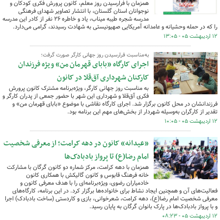
همزمان با فرارسیدن روز معلم، کانون پرورش فکری کودکان و
نوجوانان استان گلستان، با انتشار تصاویر شهدای فرهنگی
مدرسه شجره طیبه میناب، یاد و خاطره ۲۶ نفر از کادر این مدرسه
را که در حمله وحشیانه و عامدانه آمریکایی صهیونیستی به شهادت رسیدند، گرامی می‌دارد.
۱۲ اردیبهشت ۰۵ - ۱۳:۰۵
به‌مناسبت فرارسیدن روز جهانی کارگر صورت گرفت؛
اجرای کارگاه «بابای قهرمان من» ویژه فرزندان
کارکنان شهرداری آق‌قلا در کانون
به مناسبت روز جهانی کارگر، ویژه‌برنامه مشترک کانون پرورش
فکری آق‌قلا و شهرداری این شهر با حضور جمعی از پدران کارگر و
فرزندانشان در محل کانون برگزار شد. اجرای کارگاه نقاشی با موضوع «بابای قهرمان من» و
تقدیر از کارگران به‌وسیله شهردار از بخش‌های مهم این برنامه بود.
۱۲ اردیبهشت ۰۵ - ۱۰:۰۵
«عیدانه» کانون در دهه کرامت؛ از معرفی شخصیت
امام رضا(ع) تا پرواز بادبادک‌ها
همزمان با دهه کرامت، مرکز شماره دو کانون گرگان با مشارکت
خانه فرهنگ قابوس و کانون گالیکش با همکاری کانون
خادمیاران رضوی، ویژه‌برنامه‌ای را با هدف معرفی کانون و
فعالیت‌های آن و همچنین ایجاد نشاط برای خانواده‌ها برگزار کرد. در این برنامه، کارگاه‌های
معرفی شخصیت امام رضا(ع)، دهه کرامت، شعرخوانی، بازی و کاردستی (ساخت بادبادک) اجرا
و با پرواز بادبادک‌ها در پارک بانوان گرگان به پایان رسید.
۱۲ اردیبهشت ۰۵ - ۰۸:۲۳