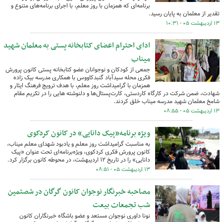
برنامه‌ای که همزمان با روز معلم، با اجرای برنامه‌های متنوع و
تقدیر از معلمان به پایان رسید.
۱۳ اردیبهشت ۰۵ - ۱۰:۳۱
ادای احترام اعضای کتابخانه پستی به معلمان شهید
میناب
جمعی از کودکان و نوجوانان عضو کتابخانه پستی کانون پرورش
فکری محله سیدآباد گنبدکاووس با همکاری مدرسه بیک زاده
همزمان با گرامیداشت روز معلم، با هدف ترویج فرهنگ ایثار و
شهادت، ضمن شرکت در کارگاه کاردستی، کارت‌پستال‌ها و دلنوشته هایی را در تکریم مقام
شامخ معلمان شهید مدرسه میناب خلق کردند.
۱۳ اردیبهشت ۰۵ - ۰۸:۵۵
ویژه برنامه«پیک دانایی» در کانون کردکوی
به مناسبت گرامیداشت روز معلم و یادبود شهدای معلم میناب،
کانون پرورش فکری کردکوی، ویژه‌برنامه‌ای تحت عنوان «پیک
دانایی» را در تاریخ ۱۲ اردیبهشت، در محوطه کانون برگزار کرد.
۱۳ اردیبهشت ۰۵ - ۰۸:۵۱
مصاحبه خبرنگار نوجوان کانون گرگان در شصتمین
شب تجمعات بیعت
نونا داوری نوجوان مستعد و عضو باشگاه خبرنگاران کانون