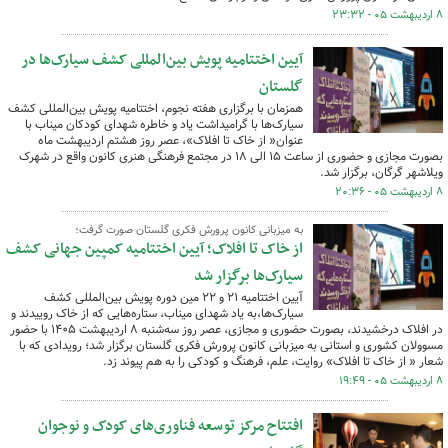
۸ اردیبهشت ۰۵ - ۲۳:۳۲
آیین اختتامیه پویش بین‌المللی کشف سیارک‌ها در
گلستان
همزمان با برگزاری هفته نجوم، اختتامیه پویش بین‌المللی کشف
سیارک‌ها با گرامیداشت یاد و خاطره شهدای کودکان میناب با
عنوان« از خاک تا افلاک»، عصر روز هشتم اردیبهشت ماه
بصورت مجازی و حضوری از ساعت ۱۵ الی ۱۸ در مجتمع فرهنگی هنری کانون واقع در شهرک
ویلاشهر گرگان، برگزار شد.
۸ اردیبهشت ۰۵ - ۲۰:۳۶
به میزبانی کانون پرورش فکری گلستان صورت گرفت؛
از خاک تا افلاک؛ آیین اختتامیه کمپین جهانی کشف
سیارک‌ها برگزار شد
آیین اختتامیه ۲۱ و ۲۲ مین دوره پویش بین‌المللی کشف
سیارک‌ها،به یاد شهدای میناب، ستاره‌هایی که از خاک روییدند و
در افلاک درخشیدند، بصورت حضوری و مجازی، عصر روز سه‌شنبه ۸ اردیبهشت ۱۴۰۵ با حضور
مسوولان کشوری و استانی به میزبانی کانون پرورش فکری گلستان برگزار شد؛ رویدادی که با
شعار « از خاک تا افلاک» روایت، علم، فرهنگ و کودکی را به هم پیوند زد.
۸ اردیبهشت ۰۵ - ۱۹:۴۹
افتتاح مرکز توسعه فناوری‌های کودک و نوجوان