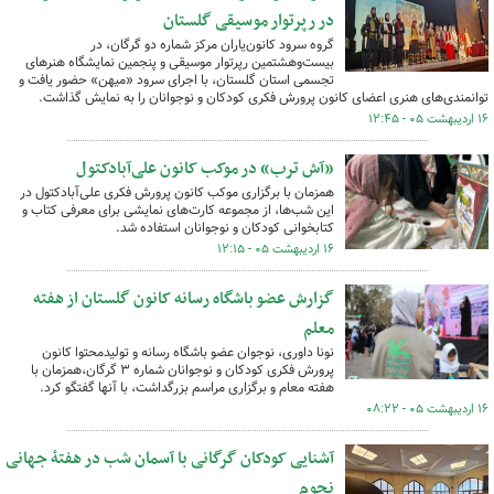
در رپرتوار موسیقی گلستان
گروه سرود کانون‌یاران مرکز شماره دو گرگان، در
بیست‌وهشتمین رپرتوار موسیقی و پنجمین نمایشگاه هنرهای
تجسمی استان گلستان، با اجرای سرود «میهن» حضور یافت و
توانمندی‌های هنری اعضای کانون پرورش فکری کودکان و نوجوانان را به نمایش گذاشت.
۱۶ اردیبهشت ۰۵ - ۱۲:۴۵
«آش ترب» در موکب کانون علی‌آبادکتول
همزمان با برگزاری موکب کانون پرورش فکری علی‌آبادکتول در
این شب‌ها، از مجموعه کارت‌های نمایشی برای معرفی کتاب و
کتابخوانی کودکان و نوجوانان استفاده شد.
۱۶ اردیبهشت ۰۵ - ۱۲:۱۵
گزارش عضو باشگاه رسانه کانون گلستان از هفته
معلم
نونا داوری، نوجوان عضو باشگاه رسانه و تولیدمحتوا کانون
پرورش فکری کودکان و نوجوانان شماره ۳ گرگان،همزمان با
هفته معام و برگزاری مراسم بزرگداشت، با آنها گفتگو کرد.
۱۶ اردیبهشت ۰۵ - ۰۸:۲۲
آشنایی کودکان گرگانی با آسمان شب در هفتهٔ جهانی
نجوم