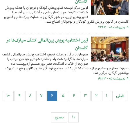
گلستان
اولین مرکز توسعه فناوری‌های کودک و نوجوان با هدف پرورش
خلاقیت، تقویت مهارت‌های علمی و آشنایی نسل آینده با
فناوری‌های نوین، در شهر گرگان و با حمایت پارک علم و فناوری
گلستان در کانون پرورش فکری کودکان و نوجوانان افتتاح شد.
۸ اردیبهشت ۰۵ - ۱۹:۴۲
آیین اختتامیه پویش بین‌المللی کشف سیارک‌ها در
گلستان
همزمان با برگزاری هفته نجوم، اختتامیه پویش بین‌المللی کشف
سیارک‌ها با گرامیداشت یاد و خاطره شهدای کودکان میناب با
عنوان« از خاک تا افلاک»، عصر روز هشتم اردیبهشت ماه
بصورت مجازی و حضوری از ساعت ۱۵ الی ۱۸ در مجتمع فرهنگی هنری کانون واقع در شهرک
ویلاشهر گرگان، برگزار شد.
۸ اردیبهشت ۰۵ - ۱۹:۲۳
قبلی
۱
۲
۳
۴
۵
۶
۷
۸
۹
۱۰
۱۱
بعدی