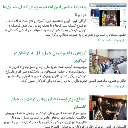
ویدئو/ انعکاس آیین اختتامیه پویش کشف سیارک‌ها
در ایرنا
گرگان- ایرنا- آیین اختتامیه دوره آموزشی «از خاک تا افلاک» با
موضوع کشف سیارک‌ها و با هدف پیوند زدن علم، فرهنگ و
دوران کودکی به یاد شهدای مدرسه میناب در استان گلستان با
حضور مسئولان استانی و هم‌زمان به صورت مجازی برگزار شد.
۹ اردیبهشت ۰۵ - ۱۴:۲۷
آموزش مفاهیم ایمنی حمل‌ونقل به کودکان در
کردکوی
ویژه‌برنامه گرامیداشت «روز ملی ایمنی حمل‌ونقل» امروز ۸
اردیبهشت‌ماه با حضور مسئولان در دانشکده فنی امام علی(ع)
کردکوی برگزار شد و کانون پرورش فکری با اجرای برنامه‌های
خلاق و هنری، مفاهیم ایمنی حمل‌ونقل را به زبان ساده برای کودکان تبیین کرد.
۹ اردیبهشت ۰۵ - ۰۹:۳۲
افتتاح مرکز توسعه فناوری‌های کودک و نوجوان
گلستان
اولین مرکز توسعه فناوری‌های کودک و نوجوان با هدف پرورش
خلاقیت، تقویت مهارت‌های علمی و آشنایی نسل آینده با
فناوری‌های نوین، در شهر گرگان و با حمایت پارک علم و فناوری
گلستان در کانون پرورش فکری کودکان و نوجوانان افتتاح شد.