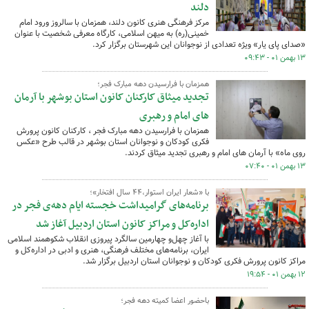
دلند
مرکز فرهنگی هنری کانون دلند، همزمان با سالروز ورود امام
خمینی(ره) به میهن اسلامی، کارگاه معرفی شخصیت با عنوان
«صدای پای یار» ویژه تعدادی از نوجوانان این شهرستان برگزار کرد.
۱۳ بهمن ۰۱ - ۰۹:۴۳
همزمان با فرارسیدن دهه مبارک فجر؛
تجدید میثاق کارکنان کانون استان بوشهر با آرمان
های امام و رهبری
همزمان با فرارسیدن دهه مبارک فجر ، کارکنان کانون پرورش
فکری کودکان و نوجوانان استان بوشهر در قالب طرح «عکس
روی ماه» با آرمان های امام و رهبری تجدید میثاق کردند.
۱۳ بهمن ۰۱ - ۰۷:۴۰
با «شعار ایران استوار،۴۴ سال افتخار»؛
برنامه‌های گرامیداشت خجسته ایام دهه‌ی فجر در
اداره‌کل و مراکز کانون استان اردبیل آغاز شد
با آغاز چهل‌و چهارمین سالگرد پیروزی انقلاب شکوهمند اسلامی
ایران، برنامه‌های مختلف فرهنگی، هنری و ادبی در اداره‌کل و
مراکز کانون پرورش فکری کودکان و نوجوانان استان اردبیل برگزار شد.
۱۲ بهمن ۰۱ - ۱۹:۵۴
باحضور اعضا کمیته دهه فجر؛