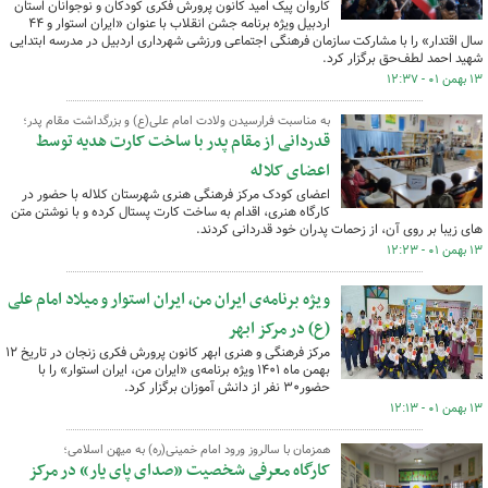
کاروان پیک امید کانون پرورش فکری کودکان و نوجوانان استان
اردبیل ویژه برنامه جشن انقلاب با عنوان «ایران استوار و ۴۴
سال اقتدار» را با مشارکت سازمان فرهنگی اجتماعی ورزشی شهرداری اردبیل در مدرسه ابتدایی
شهید احمد لطف‌حق برگزار کرد.
۱۳ بهمن ۰۱ - ۱۲:۳۷
به مناسبت فرارسیدن ولادت امام علی(ع) و بزرگداشت مقام پدر؛
قدردانی از مقام پدر با ساخت کارت هدیه توسط
اعضای کلاله‌
اعضای کودک مرکز فرهنگی هنری شهرستان کلاله با حضور در
کارگاه هنری، اقدام به ساخت کارت پستال کرده و با نوشتن متن
های زیبا بر روی آن، از زحمات پدران خود قدردانی کردند.
۱۳ بهمن ۰۱ - ۱۲:۲۳
ویژه برنامه‌ی ایران من، ایران استوار و میلاد امام علی
(ع) در مرکز ابهر
مرکز فرهنگی و هنری ابهر کانون پرورش فکری زنجان در تاریخ ۱۲
بهمن ماه ۱۴۰۱ ویژه برنامه‌ی «ایران من، ایران استوار» را با
حضور۳۰ نفر از دانش آموزان برگزار کرد.
۱۳ بهمن ۰۱ - ۱۲:۱۳
همزمان با سالروز ورود امام خمینی(ره) به میهن اسلامی؛
کارگاه معرفی شخصیت «صدای پای یار» در مرکز