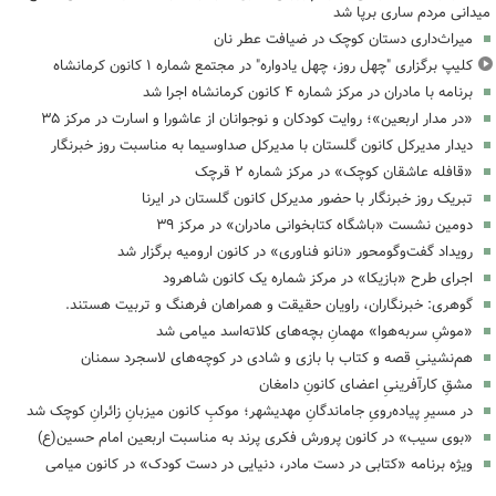
میدانی مردم ساری برپا شد
میراث‌داری دستان کوچک در ضیافت عطر نان
کلیپ برگزاری "چهل روز، چهل یادواره" در مجتمع شماره ۱ کانون کرمانشاه
برنامه با مادران در مرکز شماره ۴ کانون کرمانشاه اجرا شد
«در مدار اربعین»؛ روایت کودکان و نوجوانان از عاشورا و اسارت در مرکز ۳۵
دیدار مدیرکل کانون گلستان با مدیرکل صداوسیما به مناسبت روز خبرنگار
«قافله عاشقان کوچک» در مرکز شماره ۲ قرچک
تبریک روز خبرنگار با حضور مدیرکل کانون گلستان در ایرنا
دومین نشست «باشگاه کتابخوانی مادران» در مرکز ۳۹
رویداد گفت‌وگومحور «نانو فناوری» در کانون ارومیه برگزار شد
اجرای طرح «بازیکا» در مرکز شماره یک کانون شاهرود
گوهری: خبرنگاران، راویان حقیقت و همراهان فرهنگ و تربیت هستند.
«موشِ سربه‌هوا» مهمانِ بچه‌های کلاته‌اسد میامی شد
هم‌نشینیِ قصه و کتاب با بازی و شادی در کوچه‌های لاسجرد سمنان
مشقِ کارآفرینیِ اعضای کانونِ دامغان
در مسیرِ پیاده‌رویِ جاماندگانِ مهدیشهر؛ موکبِ کانون میزبانِ زائرانِ کوچک شد
«بوی سیب» در کانون پرورش فکری پرند به مناسبت اربعین امام حسین(ع)
ویژه برنامه «کتابی در دست مادر، دنیایی در دست کودک» در کانون میامی