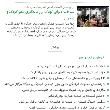
در چهارمین نشست انجمن شعر برگ مطرح شد؛
شناخت دنیای کودک؛ راز ماندگاری شعر کودک و
نوجوان
چهارمین نشست هفتگی انجمن شعر «برگ» با حضور افسانه
شعبان‌نژاد، شاعر پیش‌کسوت کودک و نوجوان، و جمعی از
شاعران و فعالان این حوزه در سالن احمدرضا احمدی کتابخانه
مرجع کانون پرورش فکری کودکان و نوجوانان برگزار شد.
بیشتر
تازه‌ترین ادب و هنر
تماشاخانه سیار کانون، مهمان استان گلستان می‌شود
حق نشر «زیبا صدایم کن» به ناشران چین و ژاپن واگذار شد
۴۲ روایت برای «قصه‌های جنگ رمضان و رهبر شهید» انتخاب شد
کارشناسان معاونت فرهنگی کانون برای کودکان هرمزگانی کارگاه‌ برگزار می‌کنند
نگاره‌های «هزار و یک شب» صنیع‌الملک در کتابخانه مرجع کانون
«خشم قلمبه» بر صحنه عمارت نوفل‌لوشاتو
مراسم «سوگ آسمان؛ از مدینه تا خراسان» در کانون برگزار می‌شود
کانون پرورش فکری درگذشت محمد حقیقی را تسلیت گفت