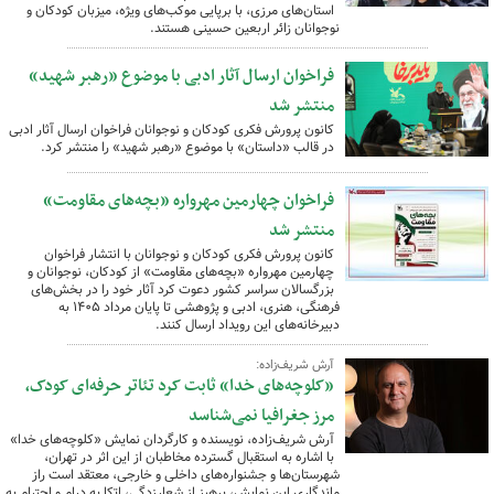
استان‌های مرزی، با برپایی موکب‌های ویژه، میزبان کودکان و
نوجوانان زائر اربعین حسینی هستند.
فراخوان ارسال آثار ادبی با موضوع «رهبر شهید»
منتشر شد
کانون پرورش فکری کودکان و نوجوانان فراخوان ارسال آثار ادبی
در قالب «داستان» با موضوع «رهبر شهید» را منتشر کرد.
فراخوان چهارمین مهرواره «بچه‌های مقاومت»
منتشر شد
کانون پرورش فکری کودکان و نوجوانان با انتشار فراخوان
چهارمین مهرواره «بچه‌های مقاومت» از کودکان، نوجوانان و
بزرگسالان سراسر کشور دعوت کرد آثار خود را در بخش‌های
فرهنگی، هنری، ادبی و پژوهشی تا پایان مرداد ۱۴۰۵ به
دبیرخانه‌های این رویداد ارسال کنند.
آرش شریف‌زاده:
«کلوچه‌های خدا» ثابت کرد تئاتر حرفه‌ای کودک،
مرز جغرافیا نمی‌شناسد
آرش شریف‌زاده، نویسنده و کارگردان نمایش «کلوچه‌های خدا»
با اشاره به استقبال گسترده مخاطبان از این اثر در تهران،
شهرستان‌ها و جشنواره‌های داخلی و خارجی، معتقد است راز
ماندگاری این نمایش، پرهیز از شعارزدگی، اتکا به درام و احترام به