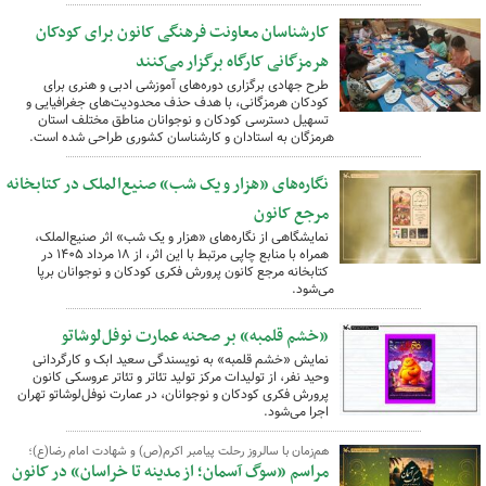
کارشناسان معاونت فرهنگی کانون برای کودکان
هرمزگانی کارگاه‌ برگزار می‌کنند
طرح جهادی برگزاری دوره‌های آموزشی ادبی و هنری برای
کودکان هرمزگانی، با هدف حذف محدودیت‌های جغرافیایی و
تسهیل دسترسی کودکان و نوجوانان مناطق مختلف استان
هرمزگان به استادان و کارشناسان کشوری طراحی شده است.
نگاره‌های «هزار و یک شب» صنیع‌الملک در کتابخانه
مرجع کانون
نمایشگاهی از نگاره‌های «هزار و یک شب» اثر صنیع‌الملک،
همراه با منابع چاپی مرتبط با این اثر، از ۱۸ مرداد ۱۴۰۵ در
کتابخانه مرجع کانون پرورش فکری کودکان و نوجوانان برپا
می‌شود.
«خشم قلمبه» بر صحنه عمارت نوفل‌لوشاتو
نمایش «خشم قلمبه» به نویسندگی سعید ابک و کارگردانی
وحید نفر، از تولیدات مرکز تولید تئاتر و تئاتر عروسکی کانون
پرورش فکری کودکان و نوجوانان، در عمارت نوفل‌لوشاتو تهران
اجرا می‌شود.
هم‌زمان با سالروز رحلت پیامبر اکرم(ص) و شهادت امام رضا(ع)؛
مراسم «سوگ آسمان؛ از مدینه تا خراسان» در کانون