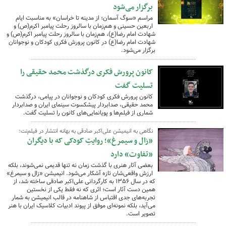
برگزار می‌شود
مراسم «سوگ آسمان؛ از مدینه تا خراسان» به مناسبت ایام
اربعین حسینی و هم‌زمان با سالروز رحلت پیامبر اکرم(ص) و
شهادت امام رضا(ع)، هم‌زمان با سالروز رحلت پیامبر اکرم(ص) و
شهادت امام رضا(ع) در کانون پرورش فکری کودکان و نوجوانان
برگزار می‌شود.
کانون پرورش فکری درگذشت محمد حقیقی را
تسلیت گفت
کانون پرورش فکری کودکان و نوجوانان در پیامی، درگذشت
محمد حقیقی، صدابردار پیشکسوت سینمای ایران و صدابردار
شماری از فیلم‌ها و پویانمایی‌های کانون را تسلیت گفت.
نگاهی به انیمیشن علی‌اکبر صادقی به بهانه انتشار در فیلم‌نت؛
«زال و سیمرغ»؛ روایتِ کودکی که با دیگران
«تفاوت» دارد
بعضی آثار هنری با گذشت زمان نه تنها قدیمی نمی‌شوند، بلکه
ارزش واقعی‌شان تازه آشکار می‌شود. انیمیشن «زال و سیمرغ»
که در سال ۱۳۵۶ به کارگردانی علی‌اکبر صادقی ساخته شد، از
همین دست آثار است؛ اثری که نه فقط یکی از نخستین
تجربه‌های جدی اقتباس از شاهنامه در قالب انیمیشن به شمار
می‌آید، بلکه نمونه‌ای موفق از پیوند ادبیات کلاسیک ایران با هنر
تصویر است.