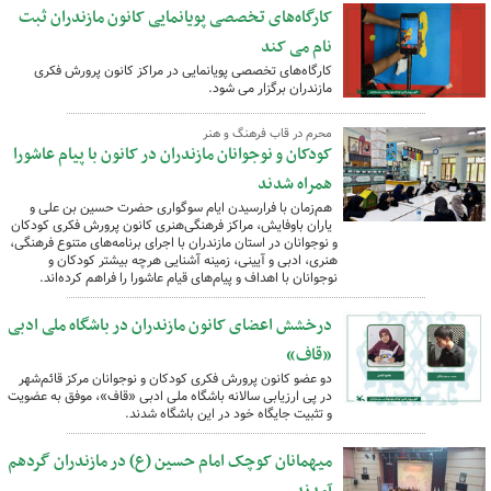
کارگاه‌های تخصصی پویانمایی کانون مازندران ثبت
نام می کند
کارگاه‌های تخصصی پویانمایی در مراکز کانون پرورش فکری
مازندران برگزار می شود.
محرم در قاب فرهنگ و هنر
کودکان و نوجوانان مازندران در کانون با پیام عاشورا
همراه شدند
هم‌زمان با فرارسیدن ایام سوگواری حضرت حسین بن علی و
یاران باوفایش، مراکز فرهنگی‌هنری کانون پرورش فکری کودکان
و نوجوانان در استان مازندران با اجرای برنامه‌های متنوع فرهنگی،
هنری، ادبی و آیینی، زمینه آشنایی هرچه بیشتر کودکان و
نوجوانان با اهداف و پیام‌های قیام عاشورا را فراهم کرده‌اند.
درخشش اعضای کانون مازندران در باشگاه ملی ادبی
«قاف»
دو عضو کانون پرورش فکری کودکان و نوجوانان مرکز قائم‌شهر
در پی ارزیابی سالانه باشگاه ملی ادبی «قاف»، موفق به عضویت
و تثبیت جایگاه خود در این باشگاه شدند.
میهمانان کوچک امام حسین (ع) در مازندران گردهم