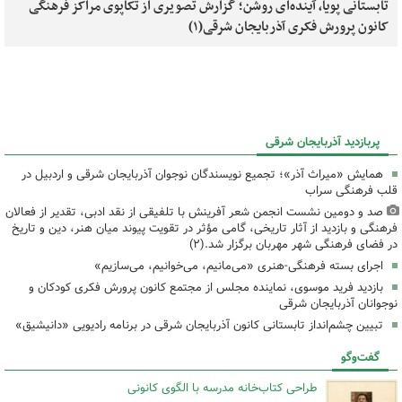
تابستانی پویا، آینده‌ای روشن؛ گزارش تصویری از تکاپوی مراکز فرهنگی
کانون پرورش فکری آذربایجان شرقی(۱)
پربازدید آذربایجان شرقی
همایش «میراث آذر»؛ تجمیع نویسندگان نوجوان آذربایجان شرقی و اردبیل در
قلب فرهنگی سراب
صد و دومین نشست انجمن شعر آفرینش با تلفیقی از نقد ادبی، تقدیر از فعالان
فرهنگی و بازدید از آثار تاریخی، گامی مؤثر در تقویت پیوند میان هنر، دین و تاریخ
در فضای فرهنگی شهر مهربان برگزار شد.(۲)
اجرای بسته فرهنگی-هنری «می‌مانیم، می‌خوانیم، می‌سازیم»
بازدید فرید موسوی، نماینده مجلس از مجتمع کانون پرورش فکری کودکان و
نوجوانان آذربایجان شرقی
تبیین چشم‌انداز تابستانی کانون آذربایجان شرقی در برنامه رادیویی «دانیشیق»
گفت‌وگو
طراحی کتاب‌خانه مدرسه با الگوی کانونی