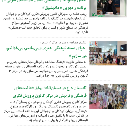
تبیین چشم‌انداز تابستانی کانون آذربایجان شرقی در
برنامه رادیویی «دانیشیق»
زینب علمدار، مدیرکل کانون پرورش فکری کودکان و نوجوانان
آذربایجان شرقی، در گفتگو با برنامه رادیویی «دانیشیق»، ضمن
تشریح محورهای فعالیت تابستانی، بر لزوم گسترش مراکز
فرهنگی در سطح شهر و استان برای تحقق «عدالت فرهنگی»
تأکید کرد.
تلفیق مطالعه و هنر در مرکز ۳ تبریز؛
اجرای بسته فرهنگی-هنری «می‌مانیم، می‌خوانیم،
می‌سازیم»
به منظور تقویت فرهنگ مطالعه و ارتقای مهارت‌های بصری و
دستی کودکان و نوجوانان، ویژه برنامه تابستانی با عنوان بسته
فرهنگی-هنری «می‌مانیم، می‌خوانیم، می‌سازیم» در مرکز ۳
کانون پرورش فکری تبریز به اجرا درآمد.
تابستان داغ در بستان‌آباد؛ رونق فعالیت‌های
فرهنگی و تربیتی در مرکز کانون پرورش فکری
مرکز کانون پرورش فکری کودکان و نوجوانان بستان‌آباد، با
اجرای ویژه‌برنامه‌های تابستانی و برگزاری کارگاه‌های متنوع
فرهنگی، میزبان کودکان و نوجوانان این منطقه است. این مرکز
در تلاش است تا با تلفیق هنر، ادبیات و آموزش‌های مهارتی،
تابستانی پویا و اثرگذار را برای نسل نو رقم زند.