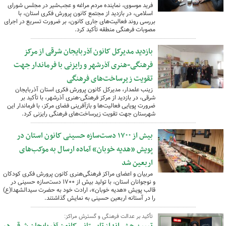
فرید موسوی، نماینده مردم مراغه و عجب‌شیر در مجلس شورای
اسلامی، در بازدید از مجتمع کانون پرورش فکری استان، با
بررسی روند فعالیت‌های جاری کانون، بر ضرورت تسریع در اجرای
مصوبات فرهنگی منطقه تأکید کرد.
بازدید مدیرکل کانون آذربایجان شرقی از مرکز
فرهنگی‌-هنری آذرشهر و رایزنی با فرماندار جهت
تقویت زیرساخت‌های فرهنگی
زینب علمدار، مدیرکل کانون پرورش فکری استان آذربایجان
شرقی، در بازدید از مرکز فرهنگی‌-هنری آذرشهر، با تأکید بر
ضرورت پویایی فعالیت‌ها و بازآفرینی فضای مرکز، با فرماندار این
شهرستان جهت تقویت زیرساخت‌های فرهنگی رایزنی کرد.
بیش از ۱۷۰۰ دست‌سازه حسینی کانون استان در
پویش «هدیه خوبان» آماده ارسال به موکب‌های
اربعین شد
مربیان و اعضای مراکز فرهنگی‌هنری کانون پرورش فکری کودکان
و نوجوانان استان، با تولید بیش از ۱۷۰۰ دست‌سازه حسینی در
قالب پویش «هدیه خوبان»، ارادت خود به حضرت سیدالشهدا(ع)
را در آستانه اربعین حسینی به نمایش گذاشتند.
تأکید بر عدالت فرهنگی و گسترش مراکز: