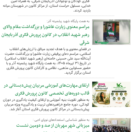
فکری کودکان و نوجوانان آذربایجان شرقی، به همراه امین
خدایی، مسئول حراست استان، از مراکز کانون در شهرستان میانه
بازدید کردند.
به همت پایگاه شهید پشمینه آذر:
مراسم معنوی زیارت عاشورا و بزرگداشت مقام والای
رهبر شهید انقلاب در کانون پرورش فکری آذربایجان
شرقی
در فضای معنوی و با هدف تجدید میثاق با ارزش‌های انقلاب
اسلامی، مراسم دعای پرفیض زیارت عاشورا و بزرگداشت حضرت
آیت‌الله سید علی حسینی خامنه‌ای (رهبر شهید انقلاب اسلامی)
در تاریخ ۳۱ تیرماه ۱۴۰۵، به همت پایگاه شهید پشمینه آذر و با
حضور مسئولین مذهبی، نظامی و کارکنان کانون پرورش فکری
استان برگزار گردید.
ارتقای مهارت‌های آموزشی مربیان پیش‌دبستانی در
قالب دوره‌های تخصصی کانون پرورش فکری
به منظور تقویت بنیه آموزشی و ارتقای کیفیت یادگیری در دوران
کودکی، دوره جامع «راهبردهای تربیت و یادگیری» ویژه مربیان
پیش‌دبستانی در مراکز کانون پرورش فکری استان آغاز شد.
به منظور شناسایی استعدادهای نوپای ادبی :
میزبانی شهر مهربان از صد و دومین نشست