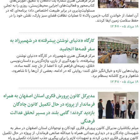
مرکز فرهنگی هنری شماره یک دامغان با تلفیقِ آموزش‌های
کتاب‌محور و فعالیت‌های اجراییِ محیط‌زیستی، روزی را به تجلیِ
مسئولیت‌پذیری در برابر طبیعت اختصاص داد؛ برنامه‌ای که در
آن اعضا، از خواندنِ کتاب «زمین پاک» تا عملیاتِ نظافتِ فضای سبز پارک، نقش خود را در
حفظ سلامتِ زمین ایفا کردند.
۱۸ مرداد ۰۵ - ۱۲:۴۸
کارگاه «دنیای نوشتن پیشرفته» در شهمیرزاد به
سفر قصه‌ها انجامید
مرکز فرهنگی هنری شهمیرزاد در کارگاه «دنیای نوشتن
پیشرفته»، با بهره‌گیری از بازی، واژه‌گزینی و داستان‌نویسی
خلاق، زمینه‌ای فراهم کرد تا اعضا از دل چند کلمه ساده،
روایت‌هایی تازه و خیال‌انگیز خلق کنند؛ روایتی که در ادامه، بعضی از آن‌ها را تا شاهرود،
شاهوار و برج کاشانه بسطام برد.
۱۸ مرداد ۰۵ - ۱۲:۴۷
مدیرکل کانون پرورش فکری استان اصفهان به همراه
فرماندار از پروژه در حال تکمیل کانون چادگان
بازدید کردند؛ گامی بلند در مسیر تحقق عدالت
فرهنگی
میثم بکتاشیان مدیرکل کانون پرورش فکری کودکان و نوجوانان استان اصفهان در سفر به
شهرستان چادگان و در دیداری میدانی همراه با عبدالله صانعی فرماندار، از پروژه در حال تکمیل
کانون پرورش فکری دیدن کردند و تمهیدات لازم را برای پیگیری جذب اعتبارات تکمیلی و راه