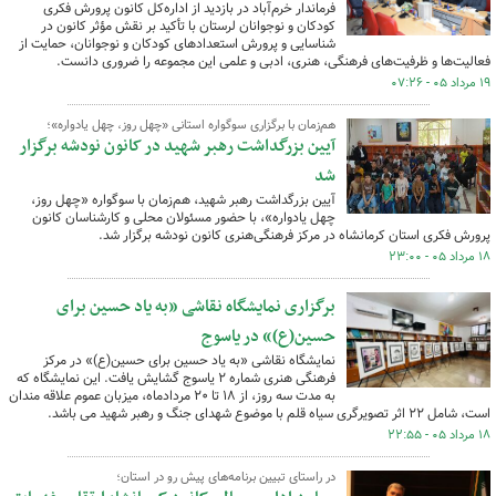
فرماندار خرم‌آباد در بازدید از اداره‌کل کانون پرورش فکری
کودکان و نوجوانان لرستان با تأکید بر نقش مؤثر کانون در
شناسایی و پرورش استعدادهای کودکان و نوجوانان، حمایت از
فعالیت‌ها و ظرفیت‌های فرهنگی، هنری، ادبی و علمی این مجموعه را ضروری دانست.
۱۹ مرداد ۰۵ - ۰۷:۲۶
هم‌زمان با برگزاری سوگواره استانی «چهل روز، چهل یادواره»؛
آیین بزرگداشت رهبر شهید در کانون نودشه برگزار
شد
آیین بزرگداشت رهبر شهید، هم‌زمان با سوگواره «چهل روز،
چهل یادواره»، با حضور مسئولان محلی و کارشناسان کانون
پرورش فکری استان کرمانشاه در مرکز فرهنگی‌هنری کانون نودشه برگزار شد.
۱۸ مرداد ۰۵ - ۲۳:۰۰
برگزاری نمایشگاه نقاشی «به یاد حسین برای
حسین(ع)» در یاسوج
نمایشگاه نقاشی «به یاد حسین برای حسین(ع)» در مرکز
فرهنگی هنری شماره ۲ یاسوج گشایش یافت. این نمایشگاه که
به مدت سه روز، از ۱۸ تا ۲۰ مردادماه، میزبان عموم علاقه مندان
است، شامل ۲۲ اثر تصویرگری سیاه قلم با موضوع شهدای جنگ و رهبر شهید می باشد.
۱۸ مرداد ۰۵ - ۲۲:۵۵
در راستای تبیین برنامه‌های پیش رو در استان؛