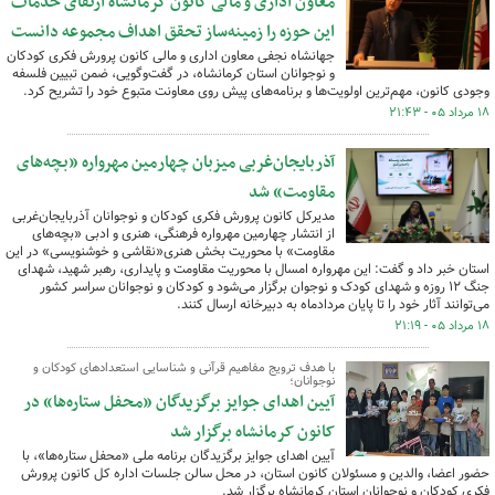
معاون اداری و مالی کانون کرمانشاه ارتقای خدمات
این حوزه را زمینه‌ساز تحقق اهداف مجموعه دانست
جهانشاه نجفی معاون اداری و مالی کانون پرورش فکری کودکان
و نوجوانان استان کرمانشاه، در گفت‌وگویی، ضمن تبیین فلسفه
وجودی کانون، مهم‌ترین اولویت‌ها و برنامه‌های پیش روی معاونت متبوع خود را تشریح کرد.
۱۸ مرداد ۰۵ - ۲۱:۴۳
آذربایجان‌غربی میزبان چهارمین مهرواره «بچه‌های
مقاومت» شد
مدیرکل کانون پرورش فکری کودکان و نوجوانان آذربایجان‌غربی
از انتشار چهارمین مهرواره فرهنگی، هنری و ادبی «بچه‌های
مقاومت» با محوریت بخش هنری«نقاشی و خوشنویسی» در این
استان خبر داد و گفت: این مهرواره امسال با محوریت مقاومت و پایداری، رهبر شهید، شهدای
جنگ ۱۲ روزه و شهدای کودک و نوجوان برگزار می‌شود و کودکان و نوجوانان سراسر کشور
می‌توانند آثار خود را تا پایان مردادماه به دبیرخانه ارسال کنند.
۱۸ مرداد ۰۵ - ۲۱:۱۹
با هدف ترویج مفاهیم قرآنی و شناسایی استعدادهای کودکان و
نوجوانان؛
آیین اهدای جوایز برگزیدگان «محفل ستاره‌ها» در
کانون کرمانشاه برگزار شد
آیین اهدای جوایز برگزیدگان برنامه ملی «محفل ستاره‌ها»، با
حضور اعضا، والدین و مسئولان کانون استان، در محل سالن جلسات اداره کل کانون پرورش
فکری کودکان و نوجوانان استان کرمانشاه برگزار شد.