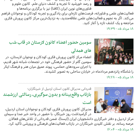
و رصد خورشید تا تجربه و کشف دنیای علم. کانون علوم و
فناوری‌های نوین ایران (کافنا) نیز با برگزاری برنامه‌ها و
فعالیت‌های علمی و فناورانه، فرصت‌های تازه‌ای برای یادگیری و تجربه کودکان و نوجوانان فراهم
می‌کند. اگر به نجوم و فعالیت‌های علمی علاقه‌مندید، به نزدیک‌ترین مرکز کانون پرورش فکری
مراجعه و یک کشف تازه را آغاز کنید.
۱۸ مرداد ۰۵ - ۱۹:۳۹
سومین حضور اعضاء کانون لارستان در قاب شب
های همدلی
اعضاء مرکز کانون پرورش فکری کودکان و نوجوان لارستان، در
سومین گام از حضور فرهنگی خود در تجمعات شبانه شهر قدیم،
با اجرای سرودهای حماسی، پیوند عمیق میان هنر و فرهنگ ایثار
را شامگاه پانزدهم مردادماه در خیابان ساحلی به تصویر کشیدند.
۱۸ مرداد ۰۵ - ۱۹:۲۸
قدردانی مدیرکل کانون استان اردبیل از خبرنگاران؛
بازتاب واقع‌بینانه و بدون سوگیری، رسالتی ارزشمند
است
مدیرکل کانون پرورش فکری کودکان و نوجوانان استان اردبیل،
در گرامیداشت روز خبرنگار، با حضور در واحد خبر صدا و سیمای
مرکز اردبیل و دفتر خبرگزاری دانشجویان ایران (ایسنا)، ضمن قدردانی از تلاش‌های فعالان
عرصه رسانه، بر نقش کلیدی خبرنگاران در بازتاب فعالیت‌های فرهنگی و پرورشی تأکید کرد.
۱۸ مرداد ۰۵ - ۱۶:۰۴