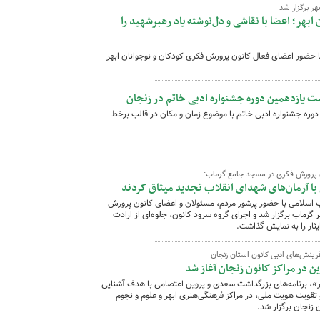
هر برگزار شد
ابهر؛ اعضا با نقاشی و دل‌نوشته یاد رهبرشهید را
 با حضور اعضای فعال کانون پرورش فکری کودکان و نوجوانان ابهر
یازدهمین دوره جشنواره ادبی خاتم در زنجان
ره جشنواره ادبی خاتم با موضوع زمان و مکان در قالب برخط
ن پرورش فکری در مسجد جامع گرماب:
ا آرمان‌های شهدای انقلاب تجدید میثاق کردند
ب اسلامی با حضور پرشور مردم، مسئولان و اعضای کانون پرورش
رماب برگزار شد و اجرای گروه سرود کانون، جلوه‌ای از ارادت
ثار را به نمایش گذاشت.
ینش‌های ادبی کانون استان زنجان
ن در مراکز کانون زنجان آغاز شد
، برنامه‌های بزرگداشت سعدی و پروین اعتصامی با هدف آشنایی
 تقویت هویت ملی، در مراکز فرهنگی‌هنری ابهر و علوم و نجوم
 زنجان برگزار شد.