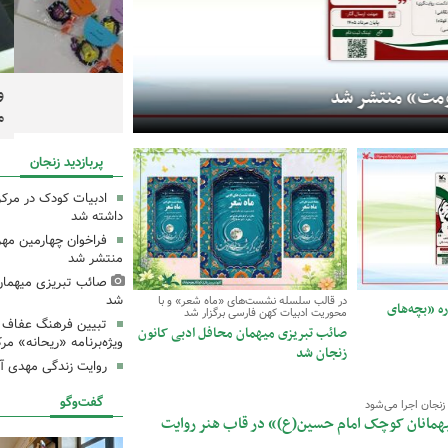
در قالب سلسله نشست‌های «م
 برای زائران کوچک اربعین
ویژه‌برنامه «کودکا
منتشر شد
صائب تبریزی میه
مراکز کانون زنجان
پربازدید زنجان
ادبیات کودک در مرکز
داشته شد
فراخوان چهارمین مه
منتشر شد
صائب تبریزی میهمان
شد
در قالب سلسله نشست‌های «ماه شعر» و با
ه «بچه‌های
محوریت ادبیات کهن فارسی برگزار شد
تبیین فرهنگ عفاف و
صائب تبریزی میهمان محافل ادبی کانون
ویژه‌برنامه «ریحانه» مر
زنجان شد
روایت زندگی مهدی آذ
گفت‌وگو
زنجان اجرا می‌شود
میهمانان کوچک امام حسین(ع)» در قاب هنر روایت