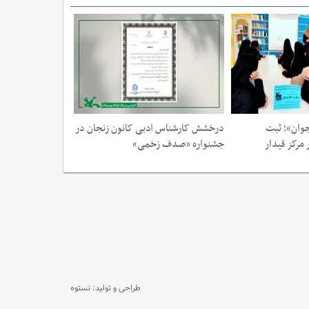
وان»؛ ثبت
درخشش کارشناس ادبی کانون زنجان در
قدردانی مدیرعامل 
مرکز قیدار
جشنواره «صدف زخمی»
استان زنجان برای 
سیاست‌های چهارگا
طراحی و تولید: نستوه