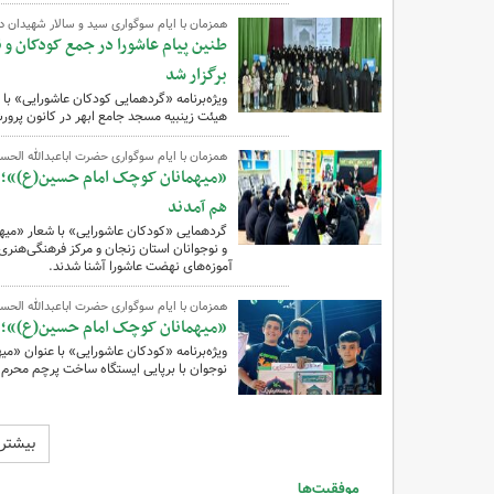
همزمان با ایام سوگواری سید و سالار شهیدان در
طنین پیام عاشورا در جمع کودکان و 
برگزار شد
هیئت زینبیه مسجد جامع ابهر در کانون پرور
همزمان با ایام سوگواری حضرت اباعبدالله الح
«میهمانان کوچک امام حسین(ع)»؛ کو
هم آمدند
گردهمایی «کودکان عاشورایی» با شعار «می
و نوجوانان استان زنجان و مرکز فرهنگی‌هنری ق
آموزه‌های نهضت عاشورا آشنا شدند.
همزمان با ایام سوگواری حضرت اباعبدالله الحسین
«میهمانان کوچک امام حسین(ع)»؛ کود
ویژه‌برنامه «کودکان عاشورایی» با عنوان «
نوجوان با برپایی ایستگاه ساخت پرچم محرم د
بیشتر
موفقیت‌ها