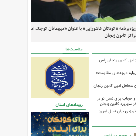
اه شعر» و با محوریت ادبیات کهن فارسی برگزار شد
ن عاشورایی» با عنوان «میهمانان کوچک امام حسین(ع)» در
ویژه‌برنامه عید 
مان محافل ادبی کانون زنجان شد
زنجان برگزار شد
مناسبت‌ها
 ابهر کانون زنجان پاس
رواره «بچه‌های مقاومت»
 محافل ادبی کانون زنجان
 حجاب برای نسل نو در
کز سهرورد کانون زنجان
رویدادهای استان
ریزدی برای نسل امروز
با صعود به قله‌ی