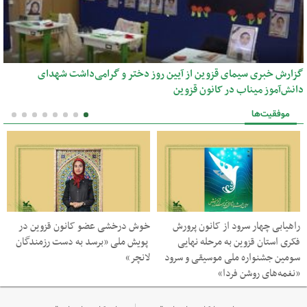
گزارش خبری سیمای قزوین از آیین روز دختر و گرامی‌داشت شهدای
دانش‌آموز میناب در کانون قزوین
موفقیت‌ها
راهیابی چهار سرود از کانون پرورش
خوش درخشی عضو کانون قزوین در
فکری استان قزوین به مرحله نهایی
پویش ملی «برسد به دست رزمندگان
سومین جشنواره ملی موسیقی و سرود
لانچر»
«نغمه‌های روشن فردا»