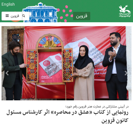
English
قزوین
قزوین
در آیینی مشارکتی در عمارت هنر قزوین رقم خورد؛
رونمایی از کتاب «عشق در محاصره» اثر کارشناس مسئول
کانون قزوین