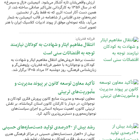
ارزش واقعی‌شان تازه آشکار می‌شود. انیمیشن «زال و سیمرغ»
که در سال ۱۳۵۶ به کارگردانی علی‌اکبر صادقی ساخته شد، از
همین دست آثار است؛ اثری که نه فقط یکی از نخستین
تجربه‌های جدی اقتباس از شاهنامه در قالب انیمیشن به شمار
می‌آید، بلکه نمونه‌ای موفق از پیوند ادبیات کلاسیک ایران با هنر
تصویر است.
فرزانه فخریان:
انتقال مفاهیم ایثار و شهادت به کودکان نیازمند
توجه به اقتضائات سنی است
نشست برخط «روش‌های انتقال مفاهیم ایثار و شهادت به
کودکان و نوجوانان» با حضور فرزانه فخریان، پژوهش‌گر و
زبان‌شناس فرهنگی، روز دوشنبه ۱۲ مرداد ۱۴۰۵ برگزار شد.
تأکید معاون توسعه کانون بر پیوند مدیریت و
مأموریت‌های تربیتی
معاون توسعه و مدیریت منابع کانون پرورش فکری کودکان و
نوجوانان، در دیدار با کارکنان کانون استان کرمانشاه، بر نقش
تربیتی کانون، اهمیت سرمایه انسانی و اجرای سیاست‌های
نوجوان‌محوری و دسترس‌پذیری تأکید کرد.
رشد بیش از ۴۰درصدی تولید دست‌سازه‌های حسینی
بیش از ۶۰هزار دست‌سازه‌های حسینی در مراکز فرهنگی هنری
کانون پرورش فکری کودکان و نوجوانان تولید شد.