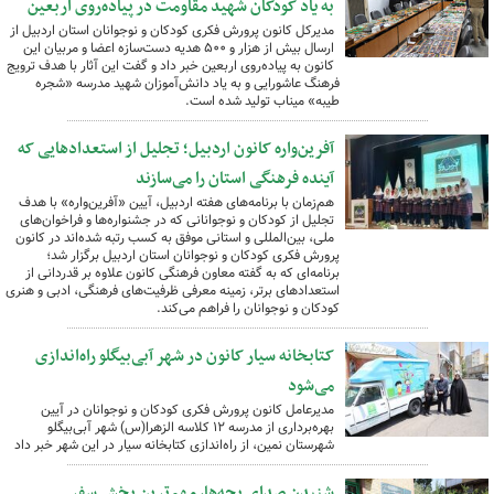
به یاد کودکان شهید مقاومت در پیاده‌روی اربعین
مدیرکل کانون پرورش فکری کودکان و نوجوانان استان اردبیل از
ارسال بیش از هزار و ۵۰۰ هدیه دست‌سازه اعضا و مربیان این
کانون به پیاده‌روی اربعین خبر داد و گفت این آثار با هدف ترویج
فرهنگ عاشورایی و به یاد دانش‌آموزان شهید مدرسه «شجره
طیبه» میناب تولید شده است.
آفرین‌واره کانون اردبیل؛ تجلیل از استعدادهایی که
آینده فرهنگی استان را می‌سازند
هم‌زمان با برنامه‌های هفته اردبیل، آیین «آفرین‌واره» با هدف
تجلیل از کودکان و نوجوانانی که در جشنواره‌ها و فراخوان‌های
ملی، بین‌المللی و استانی موفق به کسب رتبه شده‌اند در کانون
پرورش فکری کودکان و نوجوانان استان اردبیل برگزار شد؛
برنامه‌ای که به گفته معاون فرهنگی کانون علاوه بر قدردانی از
استعدادهای برتر، زمینه معرفی ظرفیت‌های فرهنگی، ادبی و هنری
کودکان و نوجوانان را فراهم می‌کند.
کتابخانه سیار کانون در شهر آبی‌بیگلو راه‌اندازی
می‌شود
مدیرعامل کانون پرورش فکری کودکان و نوجوانان در آیین
بهره‌برداری از مدرسه ۱۲ کلاسه الزهرا(س) شهر آبی‌بیگلو
شهرستان نمین، از راه‌اندازی کتابخانه سیار در این شهر خبر داد
شنیدن صدای بچه‌ها، مهم‌ترین بخش سفر…