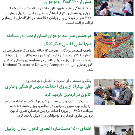
بیش از ۳۰۰ کودک و نوجوان
مرکز فرهنگی هنری شهرستان خلخال در تابستان سال ۱۴۰۵ با
اجرای برنامه‌های متنوع فرهنگی، هنری و ادبی، پذیرای بیش از
۳۰۰ نفر از کودکان و نوجوانان علاقه‌مند در کارگاه‌های غنی‌سازی
اوقات فراغت است.
درخشش هنرمند نوجوان استان اردبیل در مسابقه
بین‌المللی نقاشی هنگ‌کنگ
فاطمه اسماعیل‌زادگان، هنرمند ۱۲ ساله عضو مرکز فرهنگی‌هنری
شماره ۴ کانون پرورش فکری کودکان و نوجوانان اردبیل، موفق
به کسب مدال برنز و دیپلم افتخار در مسابقه بین‌المللی نقاشی
گنجینه‌های ملی National Treasures Drawing Competition
شد.
پیگیری مستمر برای تسریع در تکمیل و بهره‌برداری؛
علی نیکزاد از پروژه احداث پردیس فرهنگی و هنری
کانون در اردبیل بازدید کرد
علی نیکزاد، نایب رئیس مجلس شورای اسلامی و نماینده مردم
اردبیل، نیر، نمین و سرعین در مجلس، روز پنجشنبه هشتم
مردادماه ۱۴۰۵ از پروژه احداث پردیس فرهنگی هنری کانون
پرورش فکری کودکان و نوجوانان در اردبیل بازدید کرد.
اهدای ۱۵۰۰ دست‌سازه اعضای کانون استان اردبیل