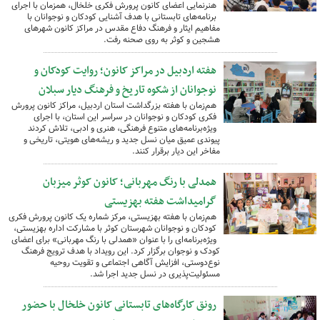
هنرنمایی اعضای کانون پرورش فکری خلخال، همزمان با اجرای
برنامه‌های تابستانی با هدف آشنایی کودکان و نوجوانان با
مفاهیم ایثار و فرهنگ دفاع مقدس در مراکز کانون شهرهای
هشجین و کوثر به روی صحنه رفت.
هفته اردبیل در مراکز کانون؛ روایت کودکان و
نوجوانان از شکوه تاریخ و فرهنگ دیار سبلان
هم‌زمان با هفته بزرگداشت استان اردبیل، مراکز کانون پرورش
فکری کودکان و نوجوانان در سراسر این استان، با اجرای
ویژه‌برنامه‌های متنوع فرهنگی، هنری و ادبی، تلاش کردند
پیوندی عمیق میان نسل جدید و ریشه‌های هویتی، تاریخی و
مفاخر این دیار برقرار کنند.
همدلی با رنگ مهربانی؛ کانون کوثر میزبان
گرامیداشت هفته بهزیستی
هم‌زمان با هفته بهزیستی، مرکز شماره یک کانون پرورش فکری
کودکان و نوجوانان شهرستان کوثر با مشارکت اداره بهزیستی،
ویژه‌برنامه‌ای را با عنوان «همدلی با رنگ مهربانی» برای اعضای
کودک و نوجوان برگزار کرد. این رویداد با هدف ترویج فرهنگ
نوع‌دوستی، افزایش آگاهی اجتماعی و تقویت روحیه
مسئولیت‌پذیری در نسل جدید اجرا شد.
رونق کارگاه‌های تابستانی کانون خلخال با حضور