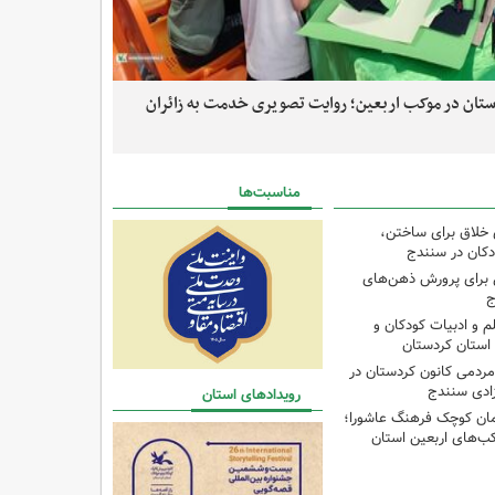
«میهمانان کوچک امام
ستان در موکب اربعین؛ روایت تصویری خدمت به زائران
رمند در کانون کردستان برگزار شد؛ تجلیل از همکاران خانواده 
شهرهای سریش‌آبا
کانون شدند.
مناسبت‌ها
 خلاق برای ساختن،
ودکان در سنندج
ی برای پرورش ذهن‌های
ج
لم و ادبیات کودکان و
 استان کردستان
 مردمی کانون کردستان در
ادی سنندج
رویدادهای استان
مان کوچک فرهنگ عاشورا؛
ب‌های اربعین استان