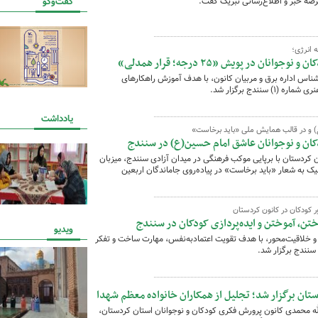
عرصه خبر و اطلاع‌رسانی تبریک گفت.
گفت‌وگو
 انرژی؛
ن در پویش «۲۵ درجه؛ قرار همدلی»
ر کارشناس اداره برق و مربیان کانون، با هدف آموزش راهکارهای
نندج برگزار شد.
یادداشت
ع) و در قالب همایش ملی «باید برخاست»
کان و نوجوانان عاشق امام حسین(ع) در سنندج
 کردستان با برپایی موکب فرهنگی در میدان آزادی سنندج، میزبان
لبیک به شعار «باید برخاست» در پیاده‌روی جاماندگان اربعین
 کودکان در کانون کردستان
تن، آموختن و ایده‌پردازی کودکان در سنندج
ویدیو
 و خلاقیت‌محور، با هدف تقویت اعتمادبه‌نفس، مهارت ساخت و تفکر
تان برگزار شد؛ تجلیل از همکاران خانواده معظم شهدا
الله محمدی کانون پرورش فکری کودکان و نوجوانان استان کردستان،