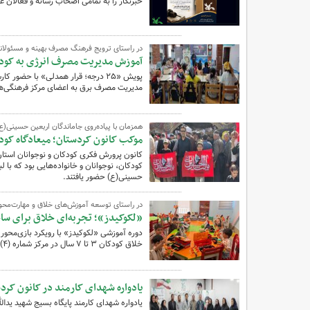
خبرنگار را به تمامی اصحاب رسانه و فعالان 
در راستای ترویج فرهنگ مصرف بهینه و مسئولانه
آموزش مدیریت مصرف انرژی به کودکان و نوجوانا
پویش «۲۵ درجه؛ قرار همدلی» با حضو
مدیریت مصرف برق به اعضای مرکز فرهنگی‌هنری شماره (۱) س
همزمان با پیاده‌روی جاماندگان اربعین حسینی(
موکب کانون کردستان؛ میعادگاه کود
کانون پرورش فکری کودکان و نوجوانان استان
کودکان، نوجوانان و خانواده‌هایی بود که با 
حسینی(ع) حضور یافتند.
در راستای توسعه آموزش‌های خلاق و مهارت‌محور
«لکوکیدز»؛ تجربه‌ای خلاق برای ساخ
دوره آموزشی «لکوکیدز» با رویکرد بازی‌محور
خلاق کودکان ۳ تا ۷ سال در مرکز شماره (۴) سنندج برگزار شد.
یادواره شهدای کارمند در کانون کردس
یادواره شهدای کارمند پایگاه بسیج شهید ید