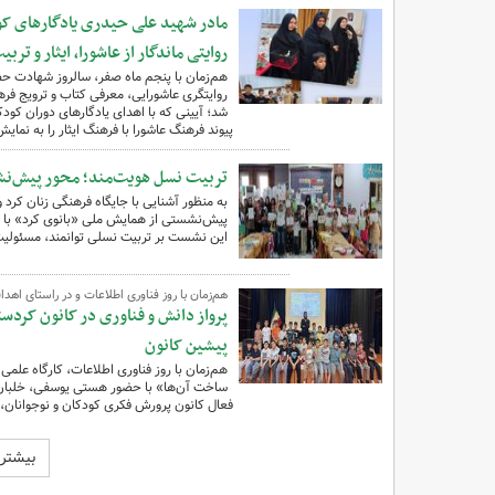
مادر شهید علی حیدری یادگارهای کود
روایتی ماندگار از عاشورا، ایثار و ترب
هم‌زمان با پنجم ماه صفر، سالروز شهادت حضر
روایتگری عاشورایی، معرفی کتاب و ترویج فره
شد؛ آیینی که با اهدای یادگارهای دوران کود
پیوند فرهنگ عاشورا با فرهنگ ایثار را به نما
تربیت نسل هویت‌مند؛ محور پیش‌نش
به منظور آشنایی با جایگاه فرهنگی زنان کرد 
این نشست بر تربیت نسلی توانمند، مسئولیت‌پ
هم‌زمان با روز فناوری اطلاعات و در راستای اهدا
پرواز دانش و فناوری در کانون کردس
پیشین کانون
هم‌زمان با روز فناوری اطلاعات، کارگاه علمی
ساخت آن‌ها» با حضور هستی یوسفی، خلبان ه
فعال کانون پرورش فکری کودکان و نوجوانان، در مرکز فرهن
بیشتر