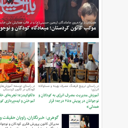
همزمان با پیاده‌روی جاماندگان اربعین حسینی(ع) و در قالب همایش ملی «بای
روایت عشق کودکان کردستانی به مکتب عاشورا
«باید برخاست»؛ وقتی ک
موکب کانون کردستان؛ میعادگاه کودکان و نوجو
میزبان چهارمین گردهمایی بزرگ کودکان عاشورایی
حسین(ع) شدند.
در راستای ترویج فرهنگ مصرف بهینه و مسئولانه
در راستای توسعه آموزش‌های
انرژی؛
کودکان در کانون کردستان
آموزش مدیریت مصرف انرژی به کودکان و
«لکوکیدز»؛ تجربه‌ای خل
نوجوانان در پویش «۲۵ درجه؛ قرار
آموختن و ایده‌پردازی ک
همدلی»
گوهری: خبرنگاران، راویان حقیقت و
مدیرکل کانون پرورش فکری کودکان و نوجوانا