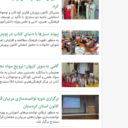
کرد.
مدیرکل کانون پرورش فکری کودکان و نوجوانان
استثنایی ناحیه دو سنندج، با تأکید بر توسع
فرهنگی، هنری، ادبی و علمی ویژه دانش‌آموزان
پیوند نسل‌ها با دنیای کتاب در پوی
به منظور تقویت فرهنگ مطالعه و افزایش تع
شورای خانواده با حضور اعضای کانون پرورش
گامی به سوی کیهان؛ ترویج سواد نجو
همزمان با سالگرد نخستین سفر انسان به ماه،
سواد علمی و آشنایی کودکان و نوجوانان با مف
آنان در مرکز فرهنگی‌هنری شماره (۵) سنندج برگزار شد.
برگزاری دوره توانمندسازی مربیان ق
کانون استان کردستان
به منظور ارتقای توانمندی‌های آموزشی و بهر
توانمندسازی مهارت‌های مربیان و معلمان قر
سنندج برگزار شد.