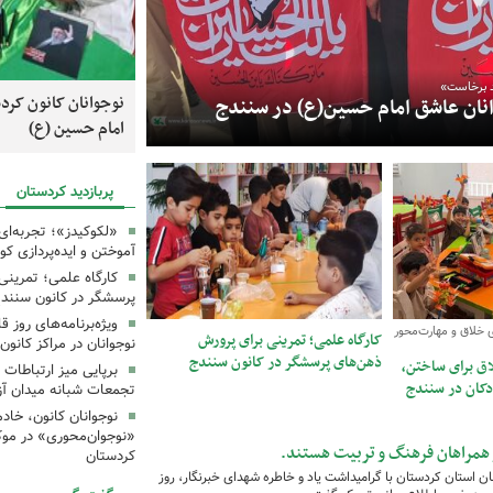
د برخاست»
ودکان و نوجوانان کانون، خادمان کوچک زائران
نوجوانان کانون کرد
انان عاشق امام حسین(ع) در سنندج
یادواره شهدای کا
امام حسین (ع)
پربازدید کردستان
«لکوکیدز»؛ تجربه‌ای
آموختن و ایده‌پردازی ک
کارگاه علمی؛ تمرین
پرسشگر در کانون سنند
ویژه‌برنامه‌های روز ق
 خلاق و مهارت‌محور
کارگاه علمی؛ تمرینی برای پرورش
نوجوانان در مراکز کانون
ذهن‌های پرسشگر در کانون سنندج
اق برای ساختن،
برپایی میز ارتباطات
ودکان در سنندج
تجمعات شبانه میدان آز
نوجوانان کانون، خاد
«نوجوان‌محوری» در موک
 همراهان فرهنگ و تربیت هستند.
کردستان
ن استان کردستان با گرامیداشت یاد و خاطره شهدای خبرنگار، روز