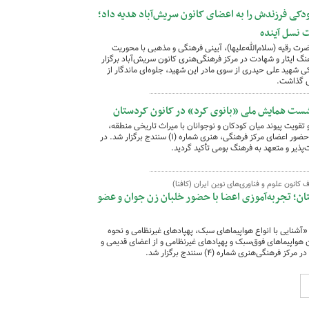
کی فرزندش را به اعضای کانون سریش‌آباد هدیه داد؛
یت نسل آینده
ت رقیه (سلام‌الله‌علیها)، آیینی فرهنگی و مذهبی با محوریت
نگ ایثار و شهادت در مرکز فرهنگی‌هنری کانون سریش‌آباد برگزار
کی شهید علی حیدری از سوی مادر این شهید، جلوه‌ای ماندگار از
یش گذاشت.
ست همایش ملی «بانوی کرد» در کانون کردستان
و تقویت پیوند میان کودکان و نوجوانان با میراث تاریخی منطقه،
پیش‌نشستی از همایش ملی «بانوی کرد» با حضور اعضای مرکز فرهنگی، هنری شماره (۱) سنندج برگزار شد. در
ذیر و متعهد به فرهنگ بومی تأکید گردید.
ف کانون علوم و فناوری‌های نوین ایران (کافنا)
تان؛ تجربه‌آموزی اعضا با حضور خلبان زن جوان و عضو
 «آشنایی با انواع هواپیماهای سبک، پهپادهای غیرنظامی و نحوه
واپیماهای فوق‌سبک و پهپادهای غیرنظامی و از اعضای قدیمی و
گی‌هنری شماره (۴) سنندج برگزار شد.