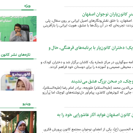
ویژه
نرِ کانون‌یاران نوجوان اصفهان
ون‌یار نوجوان مرکز شماره ۳ کانون اصفهان، با خلق نقش‌ونگارهای اصیل ایرانی بر روی سفال، پلی
د؛ تجربه‌ای که در آن رنگ‌ها با عشق، هویت ایرانی را بازآفرینی
؛ دختران کانون‌یار با برنامه‌های فرهنگی، حال و
تازه‌های نشر کانون
نامه سوگواری در مرکز شماره یک کاشان برگزار شد و دختران کودک و
ی، محیطی صمیمی و آموزنده را برای دوستان خود فراهم کردند.
 کوچک، در صحن بزرگ عشق می‌نشیند
دین محمد (علیه‌السلام) علویجه، برادر امام رضا (علیه‌السلام)،
یی که کبوترهای کاغذی، پیام‌آور دل‌نوشته‌های کوچک اما پُرآرزو
ویدیو
انون اصفهان عواید آثار عاشورایی خود را به
له الحسین (ع)، یکی از اعضای نوجوان مجتمع کانون پرورش فکری