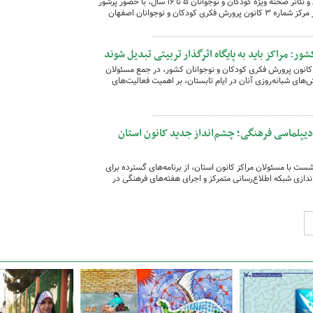
آیین پایانی ترم نخست کارگاه‌های تئاتر خلاق و تئاتر صحنه ویژه کودکان و نوجوانان ۵ تا ۱۶ سال، با حضور پرشور
خانواده‌ها، اعضا و علاقه‌مندان هنر نمایش در مرکز شماره ۳ کانون پرورش فکری کودکان و نوجوانان اصفهان
ر: مراکز باید به پایگاه اثرگذار تربیتی تبدیل شوند
انون پرورش فکری کودکان و نوجوانان کشور، در جمع مسئولان
ش‌های شبانه‌روزی آنان در ایام تابستان، بر اهمیت فعالیت‌های
دیپلماسی فرهنگی؛ چشم‌انداز جدید کانون استان
ت با مسئولان مراکز کانون استان، از برنامه‌های گسترده برای
اندازی شبکه اطلاع‌رسانی متمرکز و اجرای هفته‌های فرهنگی در