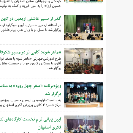
کودکان و نوجوانان استان اصفهان با تلفیق هن
حسین (ع)» را به امور خیریه و کمک به نیازم
گذر از مسیر عاشقی اربعین در کهن د
در آستانه اربعین حسینی، آیین سوگواره اربعی
برگزار شد تا نسل نو با زبان هنر، پیام عاشورا ر
«ماهر شو»؛ گامی نو در مسیر شکوفای
طرح آموزشی-مهارتی «ماهر شو» با هدف توانم
آنان، با همکاری کانون جوانان جمعیت هلال 
برگزار شد.
برگزار شد
به مناسبت فرارسیدن اربعین حسینی، ویژه‌برن
مرکز شماره ۲ کانون پرورش فکری اصفهان برگزار شد.
فکری اصفهان