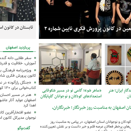
ی روشن؛ وقتی خلاقیت در کانون استان اصفهان جان
تابستان در کانون اس
ین در کانون پرورش فکری نایین شماره ۲
قدم‌های کوچک، عشق ب
پربازدید اصفهان
سفر طلایی دانه گندم 
آموزش، خلاقیت و قدرشن
ویژه‌برنامه فرهنگی ب
کانون پرورش فکری شاهی
«جنگل رازآلود» در نج
کتاب‌خوانی برای ۱۲۰ کودک و نوجوان
ارِ ایران؛ هنرِ
«ماهر شو»؛ گامی نو در مسیر شکوفایی
هنر در مسیر احسان؛
ان
استعدادهای کودکان و نوجوانان گلپایگان
اصفهان عواید آثار عاشور
اهدا کرد
ن اصفهان به مناسبت روز خبرنگار؛ خبرنگاران،
عضو افتخارآفرین کا
نوجوان مدیرکل کانون ا
ودکان و نوجوانان استان اصفهان، در پیامی به مناسبت روز
اش‌های پرخطر فعالان عرصه قلم و خبر دانست و بر نقش تعیین‌کننده
گفت‌وگو