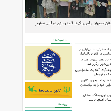
تان اصفهان؛ رقص رنگ‌ها، قصه و بازی در قاب تصاویر
بازدید مدیران کل
زرگ؛ ویژه‌برنامه اربعین در کانون شماره ۲ اردستان
تابستانه کودکان 
مناسبت‌ها
تا سفره‌ی ما؛ روایتی از
اسی در کانون باغبادران
ه یاد رهبر شهید امت در
ن‌شهر برگزار شد
ف‌آباد؛ آغاز یک ماجراجویی
 هنرمند نوجوان کانون
ایی خود را به نیازمندان
نون کهریزسنگ، مشاور
ستان اصفهان شد
پیوندها