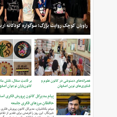
اران،
ر از مراکز اصفهان؛ ارزیابی میدانی برنامه‌های
تابستانی پویا، آینده‌ا
راویان کوچک روایت بزرگ؛ سوگواره کودکانه اربع
می‌گیرد
عصرانه‌های دمنوشی در کانون علوم و
بر قامتِ سفال، نقشِ ماندگ
فناوری‌های نوین اصفهان
کانون‌یاران نوجوان اصفه
پیام مدیرکل کانون پرورش فکری استا
حافظان مرزهای فکری جامعه
میثم بکتاشیان، مدیرکل کانون پرورش فکری ک
خبرنگار، این روز را فرصتی برای تقدیر از تل