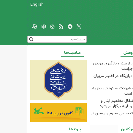
English
پژوهش
مناسبت‌ها
 تربیت و یادگیری مربیان
اجراست
ازیکا» در اختیار مربیان
و شهادت به کودکان نیازمند
 است
ال مفاهیم ایثار و
انان» برگزار می‌شود
تخصصی محرم و اربعین در
 کانون
پیوندها