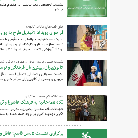
​نشست تخصصی «بازاندیشی در مفهوم مقاومت 
می‌شود.
خلق قصه‌های مانا در کانون؛‌
فراخوان رویداد «تبدیل طرح به روا
دبیرخانه جشنواره بین‌المللی قصه‌گویی با
توانمندسازی رابطان، کارشناسان و مربیان کا
رویداد آموزشی «تبدیل طرح به روایت» را منت
نشست «نسل قاسم؛ عاقل و مهرورز» برگزار شد؛
کانون‌یاران، پیش‌رانان فرهنگی و فر
نشست معرفتی و تعاملی «نسل قاسم؛ عاقل و
مربیان و جمعی از کانون‌یاران مراکز کانون ‌
حجت‌الاسلام محسن بختیاری؛
نگاه همه‌جانبه به فرهنگ عاشورا و 
حجت‌الاسلام محسن بختیاری، مدرس نشست چگو
فکری نهادینه کنیم بر توجه همه جانبه به ماه
برگزاری نشست «نسل قاسم؛ عاقل و