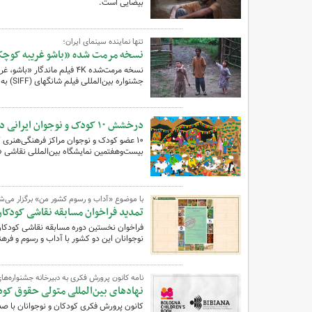
بیضایی است.
تنها نماینده سینمای ایران؛
نسخه مرمت شده «باشو غریبه کوچک»
نسخه مرمت‌شده ۴K فیلم ماند
جشنواره بین‌المللی فیلم شانگهای (SIFF) به نمایش درمی‌آید.
درخشش ۱۰ کودک و نوجوان ایرانی در نمایشگاه نقاشی نوازاگورا بلغارستان
۱۰ عضو کودک و نوجوان مراکز فرهنگی‌هنری 
بیست‌وهفتمین نمایشگاه بین‌المللی نقاشی «نوازاگورا» سال ۲۰۲۵
با موضوع «آداب و رسوم کشور من» برگزار می‌ش
تمدید فراخوان مسابقه نقاشی کودکان ای
نوجوانان این دو کشور با آداب ‌و رسوم و فرهنگ یکدیگر برگزا
نامه کانون پرورش فکری به دبیرخانه جشنواره‌های ب
نهادهای بین‌المللی متولی حقوق کو
کانون پرورش فکری کودکان و نوجوانان با صدور 