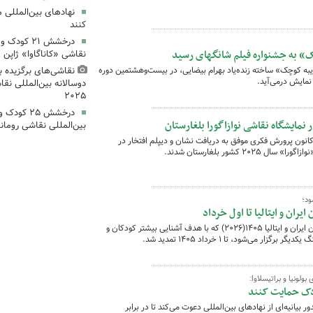
نهادهای بین‌المللی 
کنند
درخشش ۲۱ کو
 به جشنواره فیلم شانگهای رسید
نقاشی «کاناگاوا» ژاپن
گار «باشو، غریبه کوچک» ساخته زنده‌یاد بهرام بیضایی، در بیست‌وهشتمین دوره
نقاشی‌های برگزیده 
دوسالانه بین‌المللی نقا
۲۰۲۵
درخشش ۲۵ ک
بین‌المللی نقاشی رومان
کانون پرورش فکری موفق به دریافت نشان و دیپلم افتخار در
 کشور بلغارستان شدند.
ود؛
ران و ایتالیا تا اول خرداد
فراخوان نخستین دوره مسابقه نقاشی کودکان ایران و ایتالیا ۱۴۰۵(۲۰۲۶) که با هدف آشنایی بیشتر کودکان و
ر می‌شود، تا ۱ خرداد ۱۴۰۵ تمدید شد.
ولونیا و براتیسلاوا:
دک‌ حمایت کنند
بیانیه‌ای از نهادهای بین‌المللی دعوت می‌کند تا در برابر