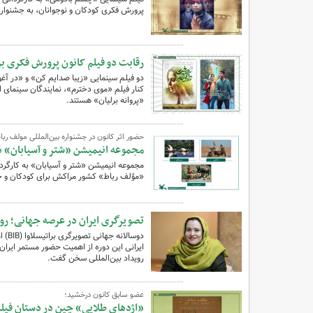
پرورش فکری کودکان و نوجوانان، به جشنواره‌ه
رقابت دو فیلم کانون پرورش فکری بر
دو فیلم سینمایی «زیبا صدایم کن» و «در آغ
کنار فیلم «موی دخترم»، نمایندگان سینمای ای
«پروانه برلیان» هستند.
حضور اثر کانون در جشنواره بین‌المللی مولف ربا
مجموعه انیمیشن «شتر و آسیابان» د
مجموعه انیمیشن «شتر و آسیابان» به کارگردا
«مؤلف رباط» کشور مراکش برای کودکان و خان
تصویرگری ایران در عرصه جهانی؛ روایت
ایرانی این دوره از اهمیت حضور مستمر ایرا
رویداد بین‌المللی سخن گفت.
عضو سابق کانون درخشید؛
«اژدهای طلایی» چین در دستان فیلم