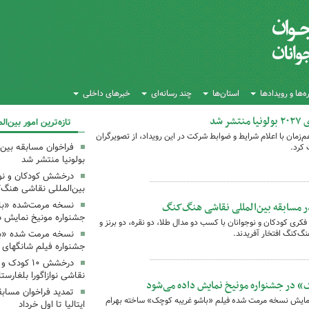
‌ها و رویدادها
استان‌ها
چند رسانه‌ای
خبرهای داخلی
شد
تازه‌ترین امور بین‌ال
لمللی تصویرگری ۲۰۲۷ بولونیا هم‌زمان با اعلام شرایط و ضوابط شرکت در این رویداد، از تصویرگران
 کرد.
بولونیا منتشر شد
درخشش کودکان و نوجو
بین‌المللی نقاشی هنگ‌
ر مسابقه بین‌المللی نقاشی هنگ‌کنگ
نسخه مرمت‌شده «با
جشنواره مونیخ نمایش د
ی کودکان و نوجوانان با کسب دو مدال طلا، دو نقره، دو برنز و
نگ‌کنگ افتخار آفریدند.
نسخه مرمت شده «با
جشنواره فیلم شانگهای 
درخشش ۱۰ کو
نقاشی نوازاگورا بلغارست
 در جشنواره مونیخ نمایش داده می‌شود
تمدید فراخوان مسابق
نمایش نسخه مرمت شده فیلم «باشو غریبه کوچک» ساخته بهرام
ایتالیا تا اول خرداد