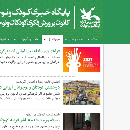
خانه
ادب و هنر
بین‌الملل
علمی و آموزشی
جشنواره
فراخوان مسابقه بین‌المللی تصویرگری ۲۰۲۷ بولونیا منتشر 
مسابقه بین‌ا
حرفه‌ای و نوپا برای حضور در این رقابت دعوت
اعضای کانون دوباره افتخار آفریدند؛
درخشش کودکان و نوجوانان ایرانی د
شش عضو مراکز فرهنگی‌هنری کانون پرورش فکر
دیپلم افتخار، در مسابقه بین‌المللی نقاشی ه
باشو غریبه کوچک در آلمان؛
نسخه مرمت‌شده «باشو غریبه کوچک»
چهل و سومین جشنواره فیلم مونیخ میزبان 