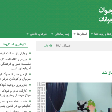
‌ها و رویدادها
استان‌ها
چند رسانه‌ای
خبرهای داخلی
تازه‌ترین استان‌ها
خبرنگار: 1_18
چاپ
روایتی از عدالت فره
بررسی نظامنامه تابس
نشست شورای فرهنگی، ه
آذربایجان غربی
از دل هنر تا سوگ اب
مربیان و کودکان مرکز ح
بازپروری روحیه کود
کارگاه مادر و کودک 
مرکز فرهنگی‌هنری زیبا
قصه، هندسه و عطر پی
کتابخوانی در کانون بند
فعالیت‌های اربعینی د