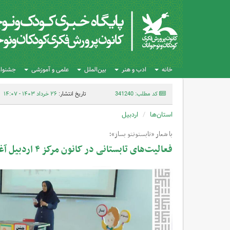
خانه
ادب و هنر
بین‌الملل
علمی و آموزشی
جشنواره
کد مطلب: 341240
تاریخ انتشار:
۲۶ خرداد ۱۴۰۳ - ۱۴:۰۷
استان‌ها
اردبیل
با شعار «تابستونتو بساز»؛
فعالیت‌های تابستانی در کانون مرکز ۴ اردبیل آغاز شد