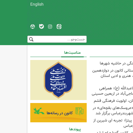
English
مناسبت‌ها
نگی در حاشیه شهرها
تانی کانون در دوازدهمین
نری و ادبی استان
اعبدالله (ع)؛ همراهی
اجی‌آباد در اربعین حسینی
کان، اولویت فرهنگی قشم
«عروسک‌های بقچه‌ای» در
شهربندرعباس برگزار شد
تزا؛ تجربه ای شیرین از
رعباس
پیوندها
ر کانون گهواره اجرا شد