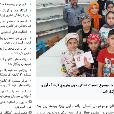
بازپروری روحیه کود
کارگاه مادر و کودک 
مرکز فرهنگی‌هنری زیبا
قصه، هندسه و عطر پی
کتابخوانی در کانون بند
فعالیت‌های اربعینی د
کانون اسلام‌آباد غرب
کانون کرمانشاه
برنامه‌های کانون گی
شهیدان برگزار شد
ویژه‌برنامه «به یاد 
شماره ۱۱ کانون کرمانشاه برگزار شد
مرکز شمار
ای با موضوع اهمیت اهدای خون وترویج فرهنگ آن و
برنامه‌های فرهنگی و مع
گزار شد
بازدید مدیرکل کانون 
آموزشی مربیان پیش‌دبس
کلیپی از فعالیت‌ها
و نوجوانان استان ایلام , این ویژه برنامه روز پنج
مرز خسروی
ن استان و اعضای فعال مرکز سه ایلام و والدین آنان با
عضو کانون کنگاور کلی