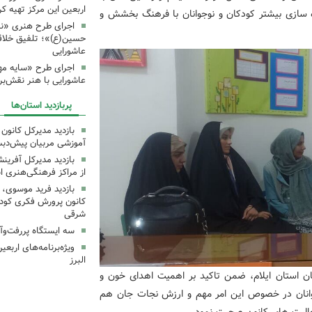
اربعین این مرکز تهیه کر
ه سازی بیشتر کودکان و نوجوانان با فرهنگ بخشش و
اجرای طرح هنری «نش
حسین(ع)»؛ تلفیق خلاقی
عاشورایی
اجرای طرح «سایه مهر
عاشورایی با هنر نقش‌بر
پربازدید استان‌ها
بازدید مدیرکل کانون 
آموزشی مربیان پیش‌دبس
بازدید مدیرکل آفری
از مراکز فرهنگی‌هنری ا
بازدید فرید موسوی، 
کانون پرورش فکری کودکا
شرقی
سه ایستگاه پررفت‌وآ
ویژه‌برنامه‌های اربع
البرز
ان استان ایلام، ضمن تاکید بر اهمیت اهدای خون و
جوانان در خصوص این امر مهم و ارزش نجات جان هم