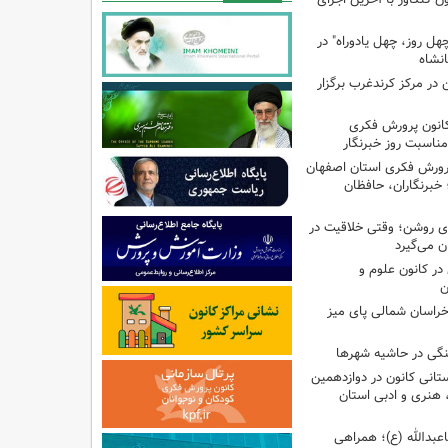
هل روز، چهل یادوراه" در
ن در مرکز کرندغرب برگزار
کانون پرورش فکری
مناسبت روز خبرنگار
پرورش فکری استان اصفهان
 خبرنگاران، حافظان
‌ای روشن؛ وقتی خلاقیت در
ن می‌گیرد
ر کانون علوم و
ن
راسان شمالی پای میز
نگی در حاشیه شهرها
تانی کانون در دوازدهمین
نری و ادبی استان
اعبدالله (ع)؛ همراهی