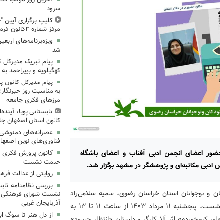
سرود
کلیپ برگزاری آیین "چ
مرکز شماره ۳کانون کرمانشاه
ویژه‌برنامه‌های اربعی
شد
پیام تبریک مدیرکل 
کهگیلویه و بویراحمد به 
پیام مدیرکل کانون 
به مناسبت روز خبرنگار؛
مرزهای فکری جامعه
تابستانی پویا، آینده
کانون استان اصفهان جا
عصرانه‌های دمنوشی د
فناوری‌های نوین اصفها
ور اعضای انجمن ادبی آفتاب و اعضای باشگاه
کانون پرورش فکری خ
خدمت نشست
دبی مکاتبه‌ای و پژوهشگر در مشهد برگزار شد.
روایتی از عدالت فره
بررسی نظامنامه تابس
ن و نوجوانان استان خراسان رضوی، سمیه سلامی‌راد
نشست شورای فرهنگی، ه
آذربایجان غربی
کارشناس مسئول ادبی استان با اعلام این خبر گفت: این نشست، پنجشنبه ۱۱ مرداد ۱۴۰۳ از ساعت ۱۱ تا ۱۳ به
از دل هنر تا سوگ اب
 کرم‌خورده» اثر آلا کارگر و داستان «انتظار حسود»