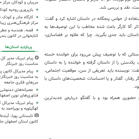
مربیان و کودکان مرکز ح
ست، نقد و بررسی شد.
بازپروری روحیه کود
کارگاه مادر و کودک 
تفاده از حواس پنجگانه در داستان اشاره کرد و گفت:
مرکز فرهنگی‌هنری زیبا
ثر آلا کارگر باعث شده مخاطب با این توصیف‌ها به
قصه، هندسه و عطر پی
داستان باید جدی بگیرید. چرا که علاوه بر فضاسازی،
کتابخوانی در کانون بند
پربازدید استان‌ها
استانی که با توصیف پیش می‌رود برای خواننده خسته
پیام تبریک مدیر کل ک
 یکدستی را از داستان گرفته و خواننده را به داستان
مناسبت روز خبرنگار
: نویسنده باید تعریفی از سن، موقعیت اجتماعی،
پیام مدیرکل کانون 
به مناسبت روز خبرنگار؛
رفتار، گفتار و یا احساسات شخصیت‌های داستان با
مرزهای فکری جامعه
د.
عصرانه‌های دمنوشی د
فناوری‌های نوین اصفها
 در پایان گفت: این نشست با حضور ۱۲ عضو حضوری همراه بود و با گفتگو درباره‌ی جدیدترین
پیام تبریک مدیرکل 
کهگیلویه و بویراحمد به 
تابستانی پویا، آینده
کانون استان اصفهان جا