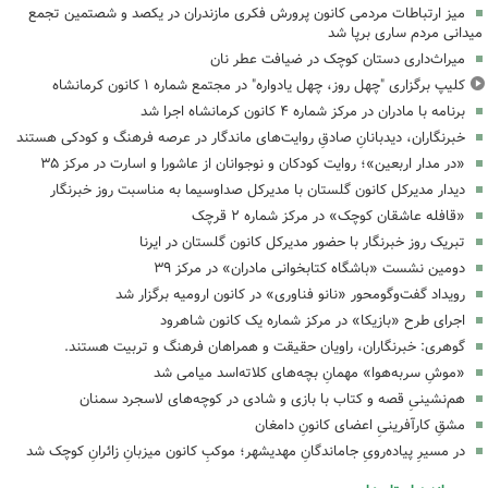
میز ارتباطات مردمی کانون پرورش فکری مازندران در یکصد و شصتمین تجمع
میدانی مردم ساری برپا شد
میراث‌داری دستان کوچک در ضیافت عطر نان
کلیپ برگزاری "چهل روز، چهل یادواره" در مجتمع شماره ۱ کانون کرمانشاه
برنامه با مادران در مرکز شماره ۴ کانون کرمانشاه اجرا شد
خبرنگاران، دیدبانانِ صادقِ روایت‌های ماندگار در عرصه فرهنگ و کودکی هستند
«در مدار اربعین»؛ روایت کودکان و نوجوانان از عاشورا و اسارت در مرکز ۳۵
دیدار مدیرکل کانون گلستان با مدیرکل صداوسیما به مناسبت روز خبرنگار
«قافله عاشقان کوچک» در مرکز شماره ۲ قرچک
تبریک روز خبرنگار با حضور مدیرکل کانون گلستان در ایرنا
دومین نشست «باشگاه کتابخوانی مادران» در مرکز ۳۹
رویداد گفت‌وگومحور «نانو فناوری» در کانون ارومیه برگزار شد
اجرای طرح «بازیکا» در مرکز شماره یک کانون شاهرود
گوهری: خبرنگاران، راویان حقیقت و همراهان فرهنگ و تربیت هستند.
«موشِ سربه‌هوا» مهمانِ بچه‌های کلاته‌اسد میامی شد
هم‌نشینیِ قصه و کتاب با بازی و شادی در کوچه‌های لاسجرد سمنان
مشقِ کارآفرینیِ اعضای کانونِ دامغان
در مسیرِ پیاده‌رویِ جاماندگانِ مهدیشهر؛ موکبِ کانون میزبانِ زائرانِ کوچک شد