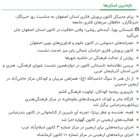
تازه‌ترین استان‌ها
پیام مدیرکل کانون پرورش فکری استان اصفهان به مناسبت روز خبرنگار؛
خبرنگاران، حافظان مرزهای فکری جامعه
تابستانی پویا، آینده‌ای روشن؛ وقتی خلاقیت در کانون استان اصفهان جان
می‌گیرد
عصرانه‌های دمنوشی در کانون علوم و فناوری‌های نوین اصفهان
کانون پرورش فکری خراسان شمالی پای میز خدمت نشست
روایتی از عدالت فرهنگی در حاشیه شهرها
بررسی نظامنامه تابستانی کانون در دوازدهمین نشست شورای فرهنگی، هنری و
ادبی استان آذربایجان غربی
از دل هنر تا سوگ اباعبدالله (ع)؛ همراهی مربیان و کودکان مرکز حاجی‌آباد در
اربعین حسینی
بازپروری روحیه کودکان، اولویت فرهنگی قشم
کارگاه مادر و کودک «عروسک‌های بقچه‌ای» در مرکز فرهنگی‌هنری
زیباشهربندرعباس برگزار شد
قصه، هندسه و عطر پیتزا؛ تجربه ای شیرین از کتابخوانی در کانون بندرعباس
فعالیت‌های اربعینی در کانون گهواره اجرا شد
اجرای برنامه‌هایی برای اربعین در مرکز شماره ۳ کانون اسلام‌آباد غرب
اجرای برنامه‌های اربعینی در مرکز شماره ۱۰ کانون کرمانشاه