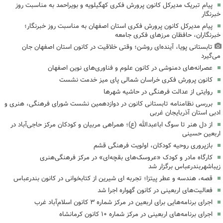
پیام تبریک مدیرکل کانون پرورش فکری کهگیلویه و بویراحمد به مناسبت روز
خبرنگار
پیام مدیرکل کانون پرورش فکری استان اصفهان به مناسبت روز خبرنگار؛
خبرنگاران، حافظان مرزهای فکری جامعه
تابستانی پویا، آینده‌ای روشن؛ وقتی خلاقیت در کانون استان اصفهان جان
می‌گیرد
عصرانه‌های دمنوشی در کانون علوم و فناوری‌های نوین اصفهان
کانون پرورش فکری خراسان شمالی پای میز خدمت نشست
روایتی از عدالت فرهنگی در حاشیه شهرها
بررسی نظامنامه تابستانی کانون در دوازدهمین نشست شورای فرهنگی، هنری و
ادبی استان آذربایجان غربی
از دل هنر تا سوگ اباعبدالله (ع)؛ همراهی مربیان و کودکان مرکز حاجی‌آباد در
اربعین حسینی
بازپروری روحیه کودکان، اولویت فرهنگی قشم
کارگاه مادر و کودک «عروسک‌های بقچه‌ای» در مرکز فرهنگی‌هنری
زیباشهربندرعباس برگزار شد
قصه، هندسه و عطر پیتزا؛ تجربه ای شیرین از کتابخوانی در کانون بندرعباس
فعالیت‌های اربعینی در کانون گهواره اجرا شد
اجرای برنامه‌هایی برای اربعین در مرکز شماره ۳ کانون اسلام‌آباد غرب
اجرای برنامه‌های اربعینی در مرکز شماره ۱۰ کانون کرمانشاه