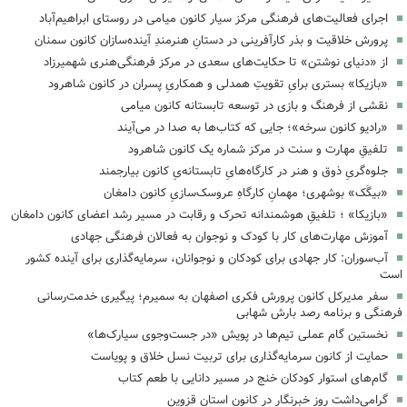
اجرای فعالیت‌های فرهنگی مرکز سیار کانون میامی در روستای ابراهیم‌آباد
پرورش خلاقیت و بذر کارآفرینی در دستانِ هنرمندِ آینده‌سازان کانون سمنان
از «دنیای نوشتن» تا حکایت‌های سعدی در مرکز فرهنگی‌هنری شهمیرزاد
«بازیکا» بستری برایِ تقویتِ همدلی و همکاریِ پسران در کانون شاهرود
نقشی از فرهنگ و بازی در توسعه تابستانه کانون میامی
«رادیو کانون سرخه»؛ جایی که کتاب‌ها به صدا در می‌آیند
تلفیقِ مهارت و سنت در مرکز شماره یک کانون شاهرود
جلوه‌گریِ ذوق و هنر در کارگاه‌هایِ تابستانه‌یِ کانون بیارجمند
«بیگَک» بوشهری؛ مهمانِ کارگاهِ عروسک‌سازیِ کانون دامغان
«بازیکا» ؛ تلفیقِ هوشمندانه تحرک و رقابت در مسیر رشد اعضای کانون دامغان
آموزش مهارت‌های کار با کودک و نوجوان به فعالان فرهنگی جهادی
آب‌سوران: کار جهادی برای کودکان و نوجوانان، سرمایه‌گذاری برای آینده کشور
است
سفر مدیرکل کانون پرورش فکری اصفهان به سمیرم؛ پیگیری خدمت‌رسانی
فرهنگی و برنامه رصد بارش شهابی
نخستین گام عملی تیم‌ها در پویش «در جست‌وجوی سیارک‌ها»
حمایت از کانون سرمایه‌گذاری برای تربیت نسل خلاق و پویاست
گام‌های استوار کودکان خنج در مسیر دانایی با طعم کتاب
گرامی‌داشت روز خبرنگار در کانون استان قزوین