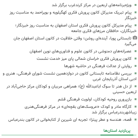
ویژه‌برنامه‌های اربعین در مرکز کرندغرب برگزار شد
پیام تبریک مدیرکل کانون پرورش فکری کهگیلویه و بویراحمد به مناسبت روز
خبرنگار
پیام مدیرکل کانون پرورش فکری استان اصفهان به مناسبت روز خبرنگار؛
خبرنگاران، حافظان مرزهای فکری جامعه
تابستانی پویا، آینده‌ای روشن؛ وقتی خلاقیت در کانون استان اصفهان جان
می‌گیرد
عصرانه‌های دمنوشی در کانون علوم و فناوری‌های نوین اصفهان
کانون پرورش فکری خراسان شمالی پای میز خدمت نشست
روایتی از عدالت فرهنگی در حاشیه شهرها
بررسی نظامنامه تابستانی کانون در دوازدهمین نشست شورای فرهنگی، هنری و
ادبی استان آذربایجان غربی
از دل هنر تا سوگ اباعبدالله (ع)؛ همراهی مربیان و کودکان مرکز حاجی‌آباد در
اربعین حسینی
بازپروری روحیه کودکان، اولویت فرهنگی قشم
کارگاه مادر و کودک «عروسک‌های بقچه‌ای» در مرکز فرهنگی‌هنری
زیباشهربندرعباس برگزار شد
قصه، هندسه و عطر پیتزا؛ تجربه ای شیرین از کتابخوانی در کانون بندرعباس
پربازدید استان‌ها