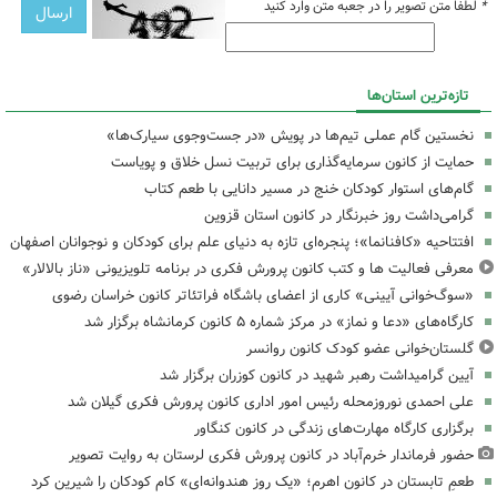
*
لطفا متن تصویر را در جعبه متن وارد کنید
تازه‌ترین استان‌ها
نخستین گام عملی تیم‌ها در پویش «در جست‌وجوی سیارک‌ها»
حمایت از کانون سرمایه‌گذاری برای تربیت نسل خلاق و پویاست
گام‌های استوار کودکان خنج در مسیر دانایی با طعم کتاب
گرامی‌داشت روز خبرنگار در کانون استان قزوین
افتتاحیه «کافنانما»؛ پنجره‌ای تازه به دنیای علم برای کودکان و نوجوانان اصفهان
معرفی فعالیت ها و کتب کانون پرورش فکری در برنامه تلویزیونی «ناز بالالار»
«سوگ‌خوانی آیینی» کاری از اعضای باشگاه فراتئاتر کانون خراسان رضوی
کارگاه‌های «دعا و نماز» در مرکز شماره ۵ کانون کرمانشاه برگزار شد
گلستان‌خوانی عضو کودک کانون روانسر
آیین گرامیداشت رهبر شهید در کانون کوزران برگزار شد
علی احمدی نوروزمحله رئیس امور اداری کانون پرورش فکری گیلان شد
برگزاری کارگاه مهارت‌های زندگی در کانون کنگاور
حضور فرماندار خرم‌آباد در کانون پرورش فکری لرستان به روایت تصویر
طعمِ تابستان در کانون اهرم؛ «یک روز هندوانه‌ای» کام کودکان را شیرین کرد