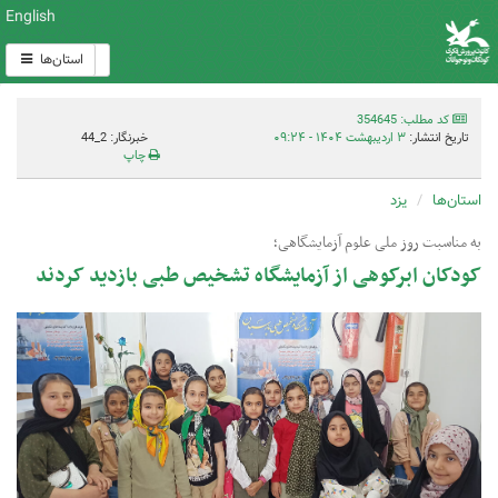
English
استان‌ها
کد مطلب: 354645
تاریخ انتشار:
۳ اردیبهشت ۱۴۰۴ - ۰۹:۲۴
خبرنگار: 2_44
چاپ
استان‌ها
یزد
به مناسبت روز ملی علوم آزمایشگاهی؛
کودکان ابرکوهی از آزمایشگاه تشخیص طبی بازدید کردند