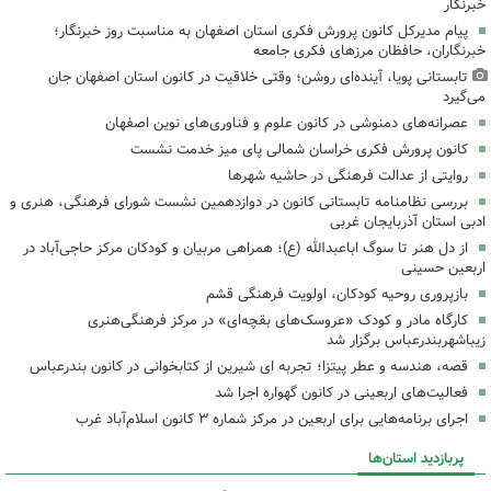
خبرنگار
پیام مدیرکل کانون پرورش فکری استان اصفهان به مناسبت روز خبرنگار؛
خبرنگاران، حافظان مرزهای فکری جامعه
تابستانی پویا، آینده‌ای روشن؛ وقتی خلاقیت در کانون استان اصفهان جان
می‌گیرد
عصرانه‌های دمنوشی در کانون علوم و فناوری‌های نوین اصفهان
کانون پرورش فکری خراسان شمالی پای میز خدمت نشست
روایتی از عدالت فرهنگی در حاشیه شهرها
بررسی نظامنامه تابستانی کانون در دوازدهمین نشست شورای فرهنگی، هنری و
ادبی استان آذربایجان غربی
از دل هنر تا سوگ اباعبدالله (ع)؛ همراهی مربیان و کودکان مرکز حاجی‌آباد در
اربعین حسینی
بازپروری روحیه کودکان، اولویت فرهنگی قشم
کارگاه مادر و کودک «عروسک‌های بقچه‌ای» در مرکز فرهنگی‌هنری
زیباشهربندرعباس برگزار شد
قصه، هندسه و عطر پیتزا؛ تجربه ای شیرین از کتابخوانی در کانون بندرعباس
فعالیت‌های اربعینی در کانون گهواره اجرا شد
اجرای برنامه‌هایی برای اربعین در مرکز شماره ۳ کانون اسلام‌آباد غرب
پربازدید استان‌ها