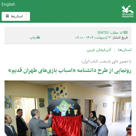
English
استان‌ها
کد مطلب: 354720
تاریخ انتشار:
۳ اردیبهشت ۱۴۰۴ - ۰۸:۰۰
چاپ
استان‌ها
آذربایجان غربی
با حضور داور پایتخت کتاب ایران:
رونمایی از طرح دانشنامه «اسباب بازی‌های طهران قدیم»