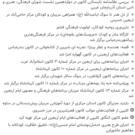
بررسی نظامنامه تابستانی کانون در دوازدهمین نشست شورای فرهنگی، هنری و
ادبی استان آذربایجان غربی
از دل هنر تا سوگ اباعبدالله (ع)؛ همراهی مربیان و کودکان مرکز حاجی‌آباد در
اربعین حسینی
بازپروری روحیه کودکان، اولویت فرهنگی قشم
کارگاه مادر و کودک «عروسک‌های بقچه‌ای» در مرکز فرهنگی‌هنری
زیباشهربندرعباس برگزار شد
قصه، هندسه و عطر پیتزا؛ تجربه ای شیرین از کتابخوانی در کانون بندرعباس
فعالیت‌های اربعینی در کانون گهواره اجرا شد
اجرای برنامه‌هایی برای اربعین در مرکز شماره ۳ کانون اسلام‌آباد غرب
اجرای برنامه‌های اربعینی در مرکز شماره ۱۰ کانون کرمانشاه
برنامه‌های کانون گیلانغرب در سوگ سالار شهیدان برگزار شد
ویژه‌برنامه «به یاد بچه‌های میناب» در مرکز شماره ۱۱ کانون کرمانشاه برگزار شد
مرکز شماره ۱۳ کانون کرمانشاه میزبان برنامه‌های فرهنگی و معنوی ایام اربعین
شد
بازدید مدیرکل کانون استان مرکزی از دوره آموزشی مربیان پیش‌دبستانی در ساوه
کلیپی از فعالیت‌های موکب کانون قصرشیرین در مرز خسروی
عضو کانون کنگاور کلیپی از فعالیت‌های ایام اربعین این مرکز تهیه کرد
اجرای طرح هنری «نشان‌نوشته‌ی امام حسین(ع)»؛ تلفیق خلاقیت کودکانه با
مفاهیم عاشورایی