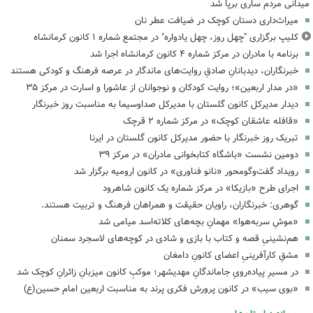
میدانی مردم ساری برپا شد
میراث‌داری دستان کوچک در ضیافت عطر نان
کلیپ برگزاری "چهل روز، چهل یادواره" در مجتمع شماره ۱ کانون کرمانشاه
برنامه با مادران در مرکز شماره ۴ کانون کرمانشاه اجرا شد
خبرنگاران، دیدبانانِ صادقِ روایت‌های ماندگار در عرصه فرهنگ و کودکی هستند
«در مدار اربعین»؛ روایت کودکان و نوجوانان از عاشورا و اسارت در مرکز ۳۵
دیدار مدیرکل کانون گلستان با مدیرکل صداوسیما به مناسبت روز خبرنگار
«قافله عاشقان کوچک» در مرکز شماره ۲ قرچک
تبریک روز خبرنگار با حضور مدیرکل کانون گلستان در ایرنا
دومین نشست «باشگاه کتابخوانی مادران» در مرکز ۳۹
رویداد گفت‌وگومحور «نانو فناوری» در کانون ارومیه برگزار شد
اجرای طرح «بازیکا» در مرکز شماره یک کانون شاهرود
گوهری: خبرنگاران، راویان حقیقت و همراهان فرهنگ و تربیت هستند.
«موشِ سربه‌هوا» مهمانِ بچه‌های کلاته‌اسد میامی شد
هم‌نشینیِ قصه و کتاب با بازی و شادی در کوچه‌های لاسجرد سمنان
مشقِ کارآفرینیِ اعضای کانونِ دامغان
در مسیرِ پیاده‌رویِ جاماندگانِ مهدیشهر؛ موکبِ کانون میزبانِ زائرانِ کوچک شد
«بوی سیب» در کانون پرورش فکری پرند به مناسبت اربعین امام حسین(ع)