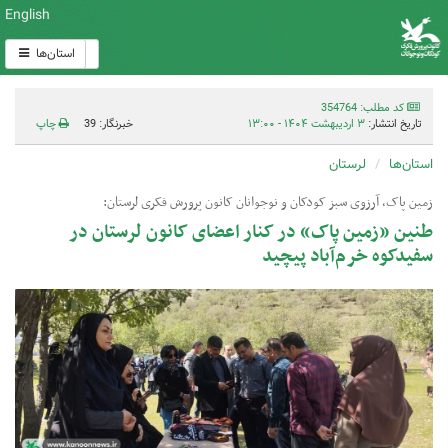
English
استان‌ها
کد مطلب: 354764
تاریخ انتشار:
۳ اردیبهشت ۱۴۰۴ - ۱۳:۰۰
خبرنگار: 39
چاپ
استان‌ها
لرستان
زمین پاک، آرزوی سبز کودکان و نوجوانان کانون پرورش فکری لرستان:
طنین «زمین پاک» در کنار اعضای کانون لرستان در
سفیدکوه خرم‌آباد پیچید