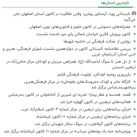
تازه‌ترین استان‌ها
تابستانی پویا، آینده‌ای روشن؛ وقتی خلاقیت در کانون استان اصفهان جان
می‌گیرد
عصرانه‌های دمنوشی در کانون علوم و فناوری‌های نوین اصفهان
کانون پرورش فکری خراسان شمالی پای میز خدمت نشست
روایتی از عدالت فرهنگی در حاشیه شهرها
بررسی نظامنامه تابستانی کانون در دوازدهمین نشست شورای فرهنگی، هنری و
ادبی استان آذربایجان غربی
از دل هنر تا سوگ اباعبدالله (ع)؛ همراهی مربیان و کودکان مرکز حاجی‌آباد در
اربعین حسینی
بازپروری روحیه کودکان، اولویت فرهنگی قشم
کارگاه مادر و کودک «عروسک‌های بقچه‌ای» در مرکز فرهنگی‌هنری
زیباشهربندرعباس برگزار شد
قصه، هندسه و عطر پیتزا؛ تجربه ای شیرین از کتابخوانی در کانون بندرعباس
فعالیت‌های اربعینی در کانون گهواره اجرا شد
اجرای برنامه‌هایی برای اربعین در مرکز شماره ۳ کانون اسلام‌آباد غرب
اجرای برنامه‌های اربعینی در مرکز شماره ۱۰ کانون کرمانشاه
برنامه‌های کانون گیلانغرب در سوگ سالار شهیدان برگزار شد
ویژه‌برنامه «به یاد بچه‌های میناب» در مرکز شماره ۱۱ کانون کرمانشاه برگزار شد